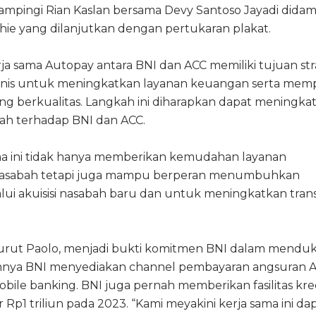
mpingi Rian Kaslan bersama Devy Santoso Jayadi didam
ie yang dilanjutkan dengan pertukaran plakat.
ja sama Autopay antara BNI dan ACC memiliki tujuan str
is untuk meningkatkan layanan keuangan serta mem
ang berkualitas. Langkah ini diharapkan dapat meningka
ah terhadap BNI dan ACC.
ama ini tidak hanya memberikan kemudahan layanan
nasabah tetapi juga mampu berperan menumbuhkan
lui akuisisi nasabah baru dan untuk meningkatkan transa
enurut Paolo, menjadi bukti komitmen BNI dalam mend
umnya BNI menyediakan channel pembayaran angsuran 
bile banking. BNI juga pernah memberikan fasilitas kre
Rp1 triliun pada 2023. “Kami meyakini kerja sama ini da