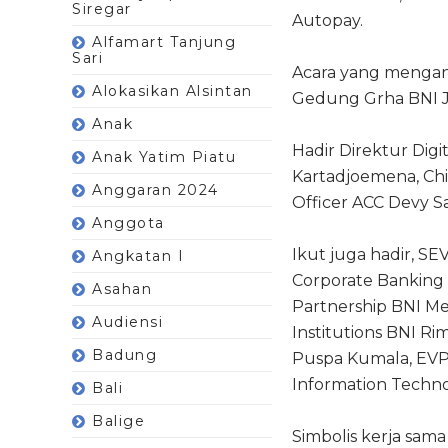
Siregar
Autopay.
Alfamart Tanjung
Sari
Acara yang mengang
Alokasikan Alsintan
Gedung Grha BNI Ja
Anak
Hadir Direktur Dig
Anak Yatim Piatu
Kartadjoemena, Chi
Anggaran 2024
Officer ACC Devy Sa
Anggota
Ikut juga hadir, SE
Angkatan I
Corporate Banking B
Asahan
Partnership BNI Mes
Audiensi
Institutions BNI Ri
Badung
Puspa Kumala, EVP 
Information Techn
Bali
Balige
Simbolis kerja sam