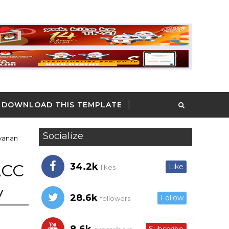
DOWNLOAD THIS TEMPLATE
Socialize
ayanan
ACC
34.2k
Like
likes
y
28.6k
Follow
followers