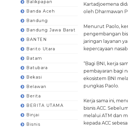
Balikpapan
Kartadjoemena dida
Banda Aceh
oleh Dharmawan Ph
Bandung
Menurut Paolo, ker
Bandung Jawa Barat
pengembangan bisn
BANTEN
jaringan layanan y
kepercayaan nasab
Barito Utara
Batam
“Bagi BNI, kerja s
Batubara
pembayaran bagi 
Bekasi
ekosistem BNI mela
pungkas Paolo.
Belawan
Berita
Kerja sama ini, m
BERITA UTAMA
bisnis ACC. Sebel
Binjai
melalui ATM dan mo
kepada ACC sebesar 
Bisnis