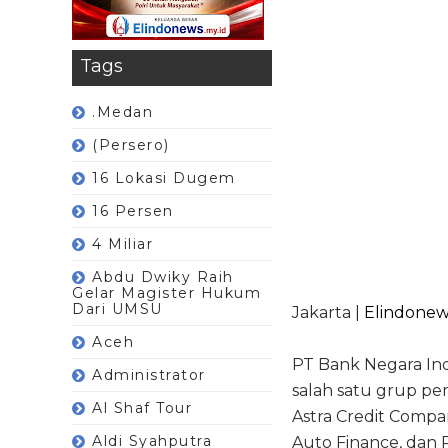
Tags
.Medan
(Persero)
16 Lokasi Dugem
16 Persen
4 Miliar
Abdu Dwiky Raih
Gelar Magister Hukum
Dari UMSU
Jakarta |
Elindonew
Aceh
PT Bank Negara Ind
Administrator
salah satu grup pe
Al Shaf Tour
Astra Credit Compan
Aldi Syahputra
Auto Finance, dan 