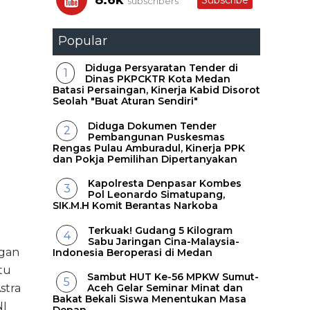
8.6k
Subscribe
subscribers
Popular
Diduga Persyaratan Tender di
Dinas PKPCKTR Kota Medan
Batasi Persaingan, Kinerja Kabid Disorot
Seolah "Buat Aturan Sendiri"
Diduga Dokumen Tender
Pembangunan Puskesmas
Rengas Pulau Amburadul, Kinerja PPK
dan Pokja Pemilihan Dipertanyakan
Kapolresta Denpasar Kombes
Pol Leonardo Simatupang,
SIK.M.H Komit Berantas Narkoba
Terkuak! Gudang 5 Kilogram
Sabu Jaringan Cina-Malaysia-
ngan
Indonesia Beroperasi di Medan
tu
Sambut HUT Ke-56 MPKW Sumut-
stra
Aceh Gelar Seminar Minat dan
Bakat Bekali Siswa Menentukan Masa
NI