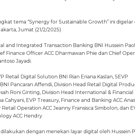
kat tema “Synergy for Sustainable Growth” ini digelar 
karta, Jumat (21/2/2025)
ital and Integrated Transaction Banking BNI Hussein Pao
ef Finance Officer ACC Dharmawan Phie dan Chief Oper
ntoso Jayadi.
VP Retail Digital Solution BNI Rian Eriana Kaslan, SEVP
NI Pancaran Affendi, Division Head Retail Digital Prod
ah Roni Ginting, Division Head International & Financial
ma Cahyani, EVP Treasury, Finance and Banking ACC Anas
Retail Operation ACC Jeanny Fransisca Simbolon, dan 
ology ACC Hendry
a dilakukan dengan menekan layar digital oleh Hussein 