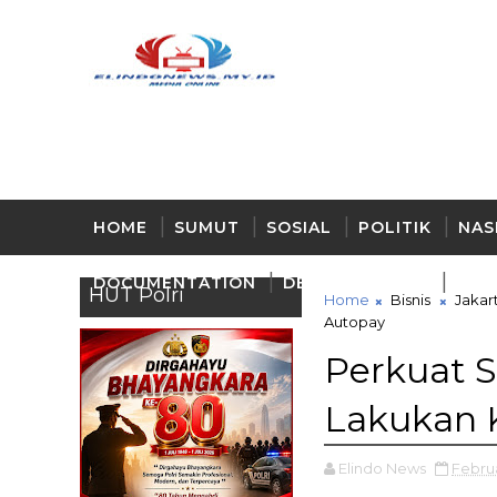
HOME
SUMUT
SOSIAL
POLITIK
NAS
DOCUMENTATION
DELI - SERDANG
BUD
HUT Polri
Home
Bisnis
Jakar
Autopay
Perkuat S
Lakukan 
Elindo News
Februa