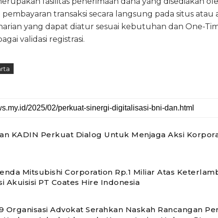
rupakan fasilitas penerimaan dana yang disediakan ol
 pembayaran transaksi secara langsung pada situs atau a
t harian yang dapat diatur sesuai kebutuhan dan One-Ti
ai validasi registrasi.
rta
n KADIN Perkuat Dialog Untuk Menjaga Aksi Korpora
nda Mitsubishi Corporation Rp.1 Miliar Atas Keterlam
si Akuisisi PT Coates Hire Indonesia
 19 Organisasi Advokat Serahkan Naskah Rancangan P