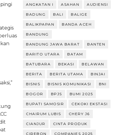
pingi
ANGKATAN I
ASAHAN
AUDIENSI
BADUNG
BALI
BALIGE
BALIKPAPAN
BANDA ACEH
ategis
BANDUNG
perluas
tkan
BANDUNG JAWA BARAT
BANTEN
BARITO UTARA
BATAM
BATUBARA
BEKASI
BELAWAN
BERITA
BERITA UTAMA
BINJAI
ksi,”
BISNIS
BISNIS KOMUNIKASI
BNI
BOGOR
BPJS
BUMI 2025
BUPATI SAMOSIR
CEKOKI EKSTASI
ukung
ACC
CHAIRUM LUBIS
CHERY J6
dit
CIANJUR
CINTA PRODUK
pat
CIREBON
COMPANIES 2025