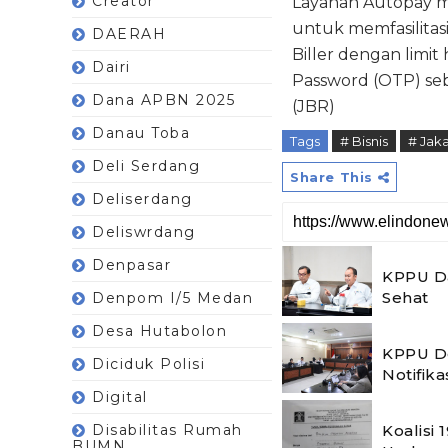
Creator
Layanan Autopay me
untuk memfasilitasi
DAERAH
Biller dengan limi
Dairi
Password (OTP) sebag
Dana APBN 2025
(JBR)
Danau Toba
Tags
# Bisnis
# Jaka
Deli Serdang
Share This
Deliserdang
Deliswrdang
Denpasar
KPPU Da
Sehat
Denpom I/5 Medan
Desa Hutabolon
KPPU De
Diciduk Polisi
Notifika
Digital
Koalisi
Disabilitas Rumah
BUMN