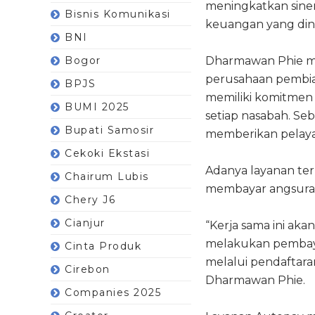
meningkatkan sine
Bisnis Komunikasi
keuangan yang din
BNI
Bogor
Dharmawan Phie me
perusahaan pembi
BPJS
memiliki komitmen
BUMI 2025
setiap nasabah. Se
Bupati Samosir
memberikan pelaya
Cekoki Ekstasi
Adanya layanan te
Chairum Lubis
membayar angsuran
Chery J6
Cianjur
“Kerja sama ini a
melakukan pembay
Cinta Produk
melalui pendaftara
Cirebon
Dharmawan Phie.
Companies 2025