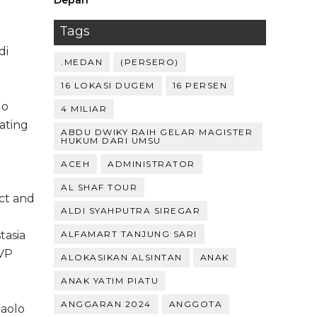
Depan ‎
Tags
di
.MEDAN
(PERSERO)
16 LOKASI DUGEM
16 PERSEN
lo
4 MILIAR
ating
ABDU DWIKY RAIH GELAR MAGISTER
HUKUM DARI UMSU
ACEH
ADMINISTRATOR
AL SHAF TOUR
uct and
ALDI SYAHPUTRA SIREGAR
tasia
ALFAMART TANJUNG SARI
EVP
ALOKASIKAN ALSINTAN
ANAK
ANAK YATIM PIATU
ANGGARAN 2024
ANGGOTA
Paolo