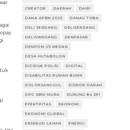
sar
CREATOR
DAERAH
DAIRI
DANA APBN 2025
DANAU TOBA
agai
DELI SERDANG
DELISERDANG
topay
DELISWRDANG
DENPASAR
gi
DENPOM I/5 MEDAN
DESA HUTABOLON
DICIDUK POLISI
DIGITAL
ntuk
DISABILITAS RUMAH BUMN
DOLOKSANGGUL
DONOR DARAH
DPC SBNI MURA
DUKUNG 84.291
NI
EFEKTIFITAS
EKONOMI
EKONOMI GLOBAL
EKSEKUSI LAHAN
ENERGI