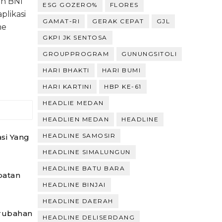
eh BNI
ESG GOZERO%
FLORES
plikasi
GAMAT-RI
GERAK CEPAT
GJL
me
GKPI JK SENTOSA
GROUPPROGRAM
GUNUNGSITOLI
HARI BHAKTI
HARI BUMI
HARI KARTINI
HBP KE-61
HEADLIE MEDAN
HEADLIEN MEDAN
HEADLINE
HEADLINE SAMOSIR
si Yang
HEADLINE SIMALUNGUN
HEADLINE BATU BARA
batan
HEADLINE BINJAI
HEADLINE DAERAH
erubahan
HEADLINE DELISERDANG