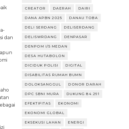
aik
CREATOR
DAERAH
DAIRI
DANA APBN 2025
DANAU TOBA
DELI SERDANG
DELISERDANG
a-
DELISWRDANG
DENPASAR
si dan
DENPOM I/5 MEDAN
papun
DESA HUTABOLON
omi
DICIDUK POLISI
DIGITAL
DISABILITAS RUMAH BUMN
DOLOKSANGGUL
DONOR DARAH
baho
DPC SBNI MURA
DUKUNG 84.291
atan
EFEKTIFITAS
EKONOMI
sebagai
EKONOMI GLOBAL
EKSEKUSI LAHAN
ENERGI
zi