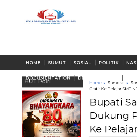
HOME
SUMUT
SOSIAL
POLITIK
NAS
DOCUMENTATION
DELI - SERDANG
BUD
HUT Polri
Home
Samosir
Sos
Gratis Ke Pelajar SMP N
Bupati S
Dukung P
Ke Pelaja