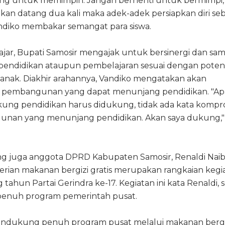
uang untuk memimpin. Jangan berhenti untuk bermimpi,
kan datang dua kali maka adek-adek persiapkan diri seb
ndiko membakar semangat para siswa.
ar, Bupati Samosir mengajak untuk bersinergi dan sam
endidikan ataupun pembelajaran sesuai dengan poten
i anak. Diakhir arahannya, Vandiko mengatakan akan
 pembangunan yang dapat menunjang pendidikan. "A
kung pendidikan harus didukung, tidak ada kata kompr
nan yang menunjang pendidikan. Akan saya dukung,"
ng juga anggota DPRD Kabupaten Samosir, Renaldi Nai
ian makanan bergizi gratis merupakan rangkaian kegi
tahun Partai Gerindra ke-17. Kegiatan ini kata Renaldi, 
enuh program pemerintah pusat.
mendukung penuh program pusat melalui makanan bergi