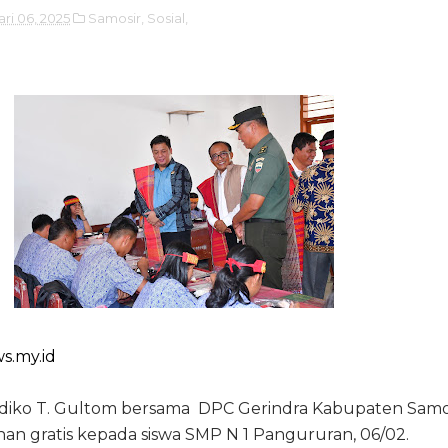
ri 06, 2025
Samosir,
Sosial,
s.my.id
ndiko T. Gultom bersama DPC Gerindra Kabupaten Samo
n gratis kepada siswa SMP N 1 Pangururan, 06/02.