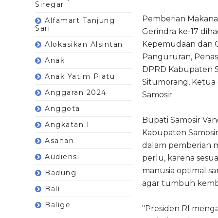
Siregar
Pemberian Makanan
Alfamart Tanjung
Sari
Gerindra ke-17 dih
Kepemudaan dan Ol
Alokasikan Alsintan
Pangururan, Penase
Anak
DPRD Kabupaten Sam
Anak Yatim Piatu
Situmorang, Ketua
Anggaran 2024
Samosir.
Anggota
Bupati Samosir Va
Angkatan I
Kabupaten Samosir
Asahan
dalam pemberian ma
Audiensi
perlu, karena sesu
manusia optimal sa
Badung
agar tumbuh kemba
Bali
Balige
"Presiden RI menga