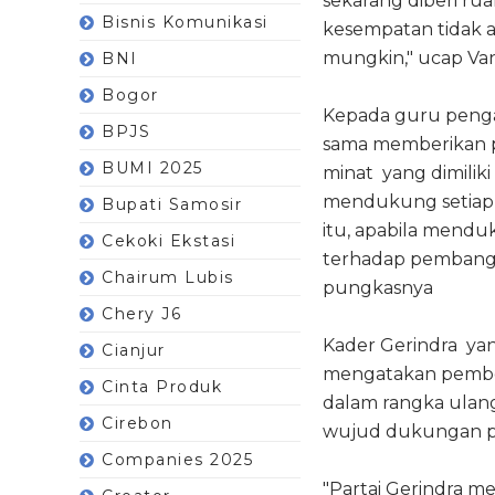
sekarang diberi r
Bisnis Komunikasi
kesempatan tidak a
mungkin," ucap Va
BNI
Bogor
Kepada guru pengaj
BPJS
sama memberikan p
BUMI 2025
minat yang dimilik
mendukung setiap
Bupati Samosir
itu, apabila mendu
Cekoki Ekstasi
terhadap pembangu
Chairum Lubis
pungkasnya
Chery J6
Kader Gerindra ya
Cianjur
mengatakan pember
Cinta Produk
dalam rangka ulang 
Cirebon
wujud dukungan p
Companies 2025
"Partai Gerindra 