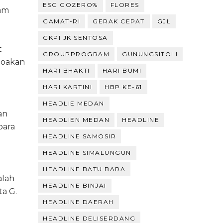
ESG GOZERO%
FLORES
am
GAMAT-RI
GERAK CEPAT
GJL
GKPI JK SENTOSA
t
GROUPPROGRAM
GUNUNGSITOLI
doakan
HARI BHAKTI
HARI BUMI
l
HARI KARTINI
HBP KE-61
HEADLIE MEDAN
an
HEADLIEN MEDAN
HEADLINE
para
HEADLINE SAMOSIR
HEADLINE SIMALUNGUN
HEADLINE BATU BARA
alah
HEADLINE BINJAI
a G.
HEADLINE DAERAH
HEADLINE DELISERDANG