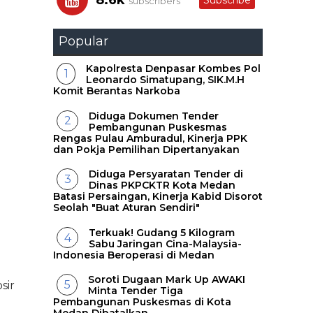
8.6k
Subscribe
subscribers
Popular
Kapolresta Denpasar Kombes Pol
Leonardo Simatupang, SIK.M.H
Komit Berantas Narkoba
Diduga Dokumen Tender
Pembangunan Puskesmas
Rengas Pulau Amburadul, Kinerja PPK
dan Pokja Pemilihan Dipertanyakan
Diduga Persyaratan Tender di
Dinas PKPCKTR Kota Medan
Batasi Persaingan, Kinerja Kabid Disorot
Seolah "Buat Aturan Sendiri"
Terkuak! Gudang 5 Kilogram
Sabu Jaringan Cina-Malaysia-
Indonesia Beroperasi di Medan
Soroti Dugaan Mark Up AWAKI
sir
Minta Tender Tiga
Pembangunan Puskesmas di Kota