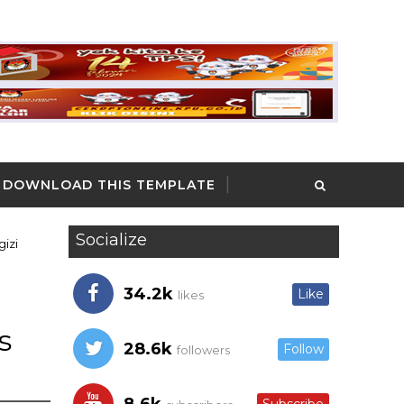
DOWNLOAD THIS TEMPLATE
Socialize
izi
34.2k
Like
likes
s
28.6k
Follow
followers