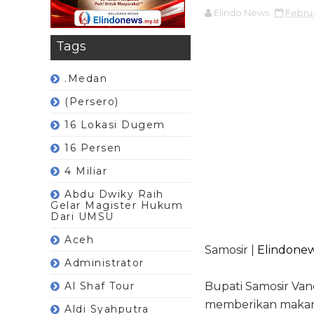
Elindo News
Februa
Tags
.Medan
(Persero)
16 Lokasi Dugem
16 Persen
4 Miliar
Abdu Dwiky Raih
Gelar Magister Hukum
Dari UMSU
Aceh
Samosir |
Elindonew
Administrator
Al Shaf Tour
Bupati Samosir Va
memberikan makana
Aldi Syahputra