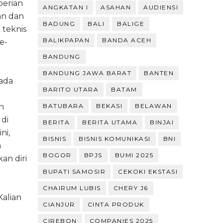
berian
ANGKATAN I
ASAHAN
AUDIENSI
an dan
BADUNG
BALI
BALIGE
 teknis
BALIKPAPAN
BANDA ACEH
e-
BANDUNG
BANDUNG JAWA BARAT
BANTEN
ada
BARITO UTARA
BATAM
n
BATUBARA
BEKASI
BELAWAN
 di
BERITA
BERITA UTAMA
BINJAI
ni,
BISNIS
BISNIS KOMUNIKASI
BNI
a
BOGOR
BPJS
BUMI 2025
an diri
BUPATI SAMOSIR
CEKOKI EKSTASI
CHAIRUM LUBIS
CHERY J6
Kalian
CIANJUR
CINTA PRODUK
CIREBON
COMPANIES 2025