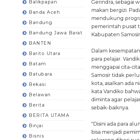
Balikpapan
Gerindra, sebagai
makan bergizi. Pa
Banda Aceh
mendukung program
Bandung
pemerintah pusat 
Bandung Jawa Barat
Kabupaten Samosir,
BANTEN
Dalam kesempatan 
Barito Utara
para pelajar. Vand
Batam
menggapai cita-cita
Batubara
Samosir tidak perl
kota, asalkan ada n
Bekasi
kata Vandiko bahw
Belawan
diminta agar pelaj
Berita
sebaik-baiknya.
BERITA UTAMA
"Disini ada para al
Binjai
bisa menjadi pemim
Bisnis