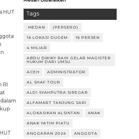
Medan Dibatalkan
ka HUT
Tags
.MEDAN
(PERSERO)
nggota
16 LOKASI DUGEM
16 PERSEN
n
4 MILIAR
en
ABDU DWIKY RAIH GELAR MAGISTER
HUKUM DARI UMSU
ACEH
ADMINISTRATOR
AL SHAF TOUR
 RI
at
ALDI SYAHPUTRA SIREGAR
l dalam
ALFAMART TANJUNG SARI
ukup
ALOKASIKAN ALSINTAN
ANAK
ANAK YATIM PIATU
m HUT
ANGGARAN 2024
ANGGOTA