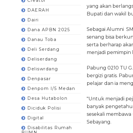
Creator
yang akan berlang
DAERAH
Bupati dan wakil bu
Dairi
Sebagai Alumni SM
Dana APBN 2025
senang bisa berku
Danau Toba
serta berharap aka
Deli Serdang
menjadi pemimpin 
Deliserdang
Pabung 0210 TU G
Deliswrdang
bergizi gratis. P
Denpasar
pelajar dan ia men
Denpom I/5 Medan
Desa Hutabolon
"Untuk menjadi pej
banyak pengetahuan
Diciduk Polisi
sesekali membawa u
Digital
Sebayang.
Disabilitas Rumah
BUMN