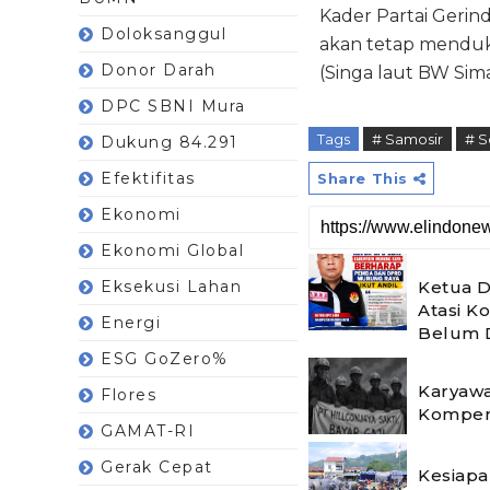
Kader Partai Gerin
Doloksanggul
akan tetap menduk
Donor Darah
(Singa laut BW Si
DPC SBNI Mura
Tags
# Samosir
# S
Dukung 84.291
Efektifitas
Share This
Ekonomi
Ekonomi Global
Ketua 
Eksekusi Lahan
Atasi K
Energi
Belum 
ESG GoZero%
Karyawa
Flores
Kompen
GAMAT-RI
Gerak Cepat
Kesiapa