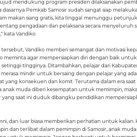
 wujud mendukung program presiden dilaksanakan pem
da dasarnya Pemkab Samosir sudah sangat siap melakuk
 makan siang gratis, kita tinggal menunggu petunjuk
tentang pengadaan dan pelaksana secara menyeluruh s
" kata Vandiko
tersebut, Vandiko memberi semangat dan motivasi kep
iko meminta agar mempersiapkan diri dengan baik untuk
 setinggi-tingginya. Ditambahkan, pelajar dari Kabupate
u merasa mindir untuk bersaing dengan pelajar yang ada
iat yang konsekuen dan komit. Terutama dalam era saat i
a anak muda diberi kesempatan untuk memimpin, mak
ar yang saat ini duduk dibangku pendidikan mempersiapk
umni, dan luar biasa memberikan perhatian untuk kalian. 
pin dan terlibat dalam pemimpin di Samosir, anak muda