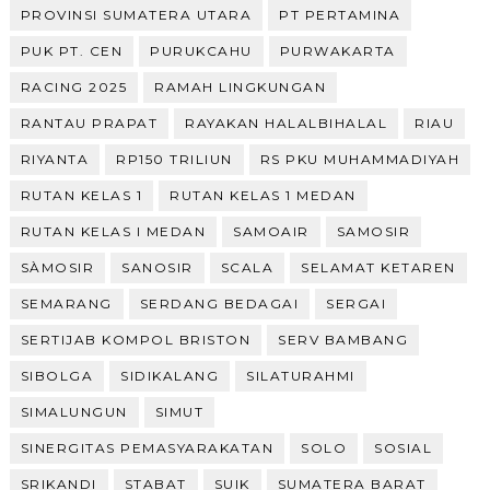
PROVINSI SUMATERA UTARA
PT PERTAMINA
PUK PT. CEN
PURUKCAHU
PURWAKARTA
RACING 2025
RAMAH LINGKUNGAN
RANTAU PRAPAT
RAYAKAN HALALBIHALAL
RIAU
RIYANTA
RP150 TRILIUN
RS PKU MUHAMMADIYAH
RUTAN KELAS 1
RUTAN KELAS 1 MEDAN
RUTAN KELAS I MEDAN
SAMOAIR
SAMOSIR
SÀMOSIR
SANOSIR
SCALA
SELAMAT KETAREN
SEMARANG
SERDANG BEDAGAI
SERGAI
SERTIJAB KOMPOL BRISTON
SERV BAMBANG
SIBOLGA
SIDIKALANG
SILATURAHMI
SIMALUNGUN
SIMUT
SINERGITAS PEMASYARAKATAN
SOLO
SOSIAL
SRIKANDI
STABAT
SUIK
SUMATERA BARAT