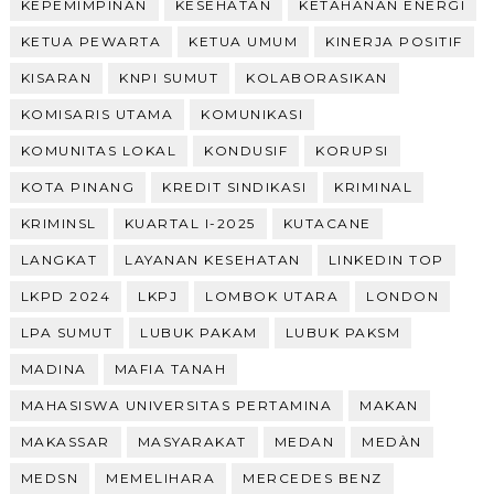
KEPEMIMPINAN
KESEHATAN
KETAHANAN ENERGI
KETUA PEWARTA
KETUA UMUM
KINERJA POSITIF
KISARAN
KNPI SUMUT
KOLABORASIKAN
KOMISARIS UTAMA
KOMUNIKASI
KOMUNITAS LOKAL
KONDUSIF
KORUPSI
KOTA PINANG
KREDIT SINDIKASI
KRIMINAL
KRIMINSL
KUARTAL I-2025
KUTACANE
LANGKAT
LAYANAN KESEHATAN
LINKEDIN TOP
LKPD 2024
LKPJ
LOMBOK UTARA
LONDON
LPA SUMUT
LUBUK PAKAM
LUBUK PAKSM
MADINA
MAFIA TANAH
MAHASISWA UNIVERSITAS PERTAMINA
MAKAN
MAKASSAR
MASYARAKAT
MEDAN
MEDÀN
MEDSN
MEMELIHARA
MERCEDES BENZ