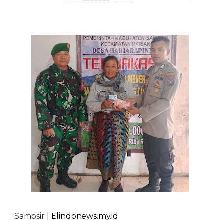
Samosir |
Elindonews.my.id