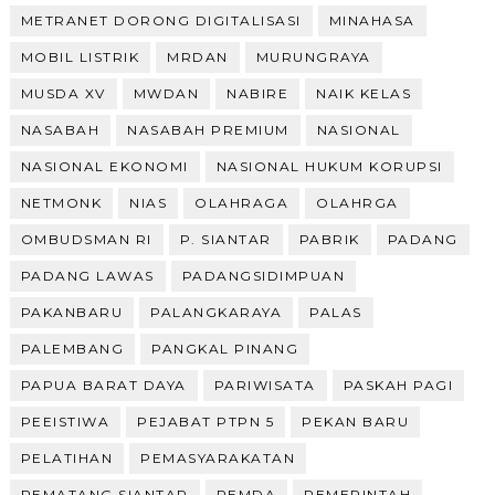
METRANET DORONG DIGITALISASI
MINAHASA
MOBIL LISTRIK
MRDAN
MURUNGRAYA
MUSDA XV
MWDAN
NABIRE
NAIK KELAS
NASABAH
NASABAH PREMIUM
NASIONAL
NASIONAL EKONOMI
NASIONAL HUKUM KORUPSI
NETMONK
NIAS
OLAHRAGA
OLAHRGA
OMBUDSMAN RI
P. SIANTAR
PABRIK
PADANG
PADANG LAWAS
PADANGSIDIMPUAN
PAKANBARU
PALANGKARAYA
PALAS
PALEMBANG
PANGKAL PINANG
PAPUA BARAT DAYA
PARIWISATA
PASKAH PAGI
PEEISTIWA
PEJABAT PTPN 5
PEKAN BARU
PELATIHAN
PEMASYARAKATAN
PEMATANG SIANTAR
PEMDA
PEMERINTAH