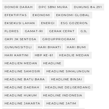
DONOR DARAH
DPC SBNI MURA
DUKUNG 84.291
EFEKTIFITAS
EKONOMI
EKONOMI GLOBAL
EKSEKUSI LAHAN
ENERGI
ESG GOZERO%
FLORES
GAMAT-RI
GERAK CEPAT
GJL
GKPI JK SENTOSA
GROUPPROGRAM
GUNUNGSITOLI
HARI BHAKTI
HARI BUMI
HARI KARTINI
HBP KE-61
HEADLIE MEDAN
HEADLIEN MEDAN
HEADLINE
HEADLINE SAMOSIR
HEADLINE SIMALUNGUN
HEADLINE BATU BARA
HEADLINE BINJAI
HEADLINE DAERAH
HEADLINE DELISERDANG
HEADLINE HUKUM
HEADLINE INDONESIA
HEADLINE JAKARTA
HEADLINE JATIM