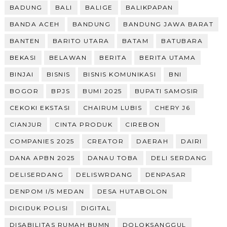
BADUNG
BALI
BALIGE
BALIKPAPAN
BANDA ACEH
BANDUNG
BANDUNG JAWA BARAT
BANTEN
BARITO UTARA
BATAM
BATUBARA
BEKASI
BELAWAN
BERITA
BERITA UTAMA
BINJAI
BISNIS
BISNIS KOMUNIKASI
BNI
BOGOR
BPJS
BUMI 2025
BUPATI SAMOSIR
CEKOKI EKSTASI
CHAIRUM LUBIS
CHERY J6
CIANJUR
CINTA PRODUK
CIREBON
COMPANIES 2025
CREATOR
DAERAH
DAIRI
DANA APBN 2025
DANAU TOBA
DELI SERDANG
DELISERDANG
DELISWRDANG
DENPASAR
DENPOM I/5 MEDAN
DESA HUTABOLON
DICIDUK POLISI
DIGITAL
DISABILITAS RUMAH BUMN
DOLOKSANGGUL