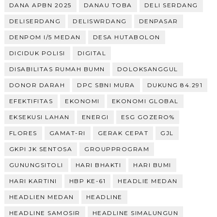
DANA APBN 2025
DANAU TOBA
DELI SERDANG
DELISERDANG
DELISWRDANG
DENPASAR
DENPOM I/5 MEDAN
DESA HUTABOLON
DICIDUK POLISI
DIGITAL
DISABILITAS RUMAH BUMN
DOLOKSANGGUL
DONOR DARAH
DPC SBNI MURA
DUKUNG 84.291
EFEKTIFITAS
EKONOMI
EKONOMI GLOBAL
EKSEKUSI LAHAN
ENERGI
ESG GOZERO%
FLORES
GAMAT-RI
GERAK CEPAT
GJL
GKPI JK SENTOSA
GROUPPROGRAM
GUNUNGSITOLI
HARI BHAKTI
HARI BUMI
HARI KARTINI
HBP KE-61
HEADLIE MEDAN
HEADLIEN MEDAN
HEADLINE
HEADLINE SAMOSIR
HEADLINE SIMALUNGUN