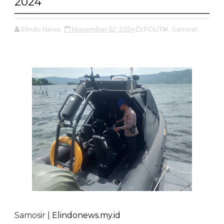
2024
Elindo News
November 22, 2024
POLITIK,
Samosir,
Samosir |
Elindonews.my.id