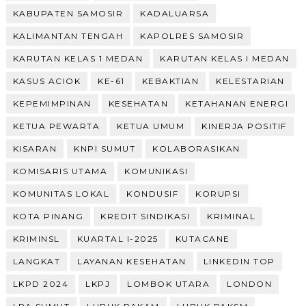
KABUPATEN SAMOSIR
KADALUARSA
KALIMANTAN TENGAH
KAPOLRES SAMOSIR
KARUTAN KELAS 1 MEDAN
KARUTAN KELAS I MEDAN
KASUS ACIOK
KE-61
KEBAKTIAN
KELESTARIAN
KEPEMIMPINAN
KESEHATAN
KETAHANAN ENERGI
KETUA PEWARTA
KETUA UMUM
KINERJA POSITIF
KISARAN
KNPI SUMUT
KOLABORASIKAN
KOMISARIS UTAMA
KOMUNIKASI
KOMUNITAS LOKAL
KONDUSIF
KORUPSI
KOTA PINANG
KREDIT SINDIKASI
KRIMINAL
KRIMINSL
KUARTAL I-2025
KUTACANE
LANGKAT
LAYANAN KESEHATAN
LINKEDIN TOP
LKPD 2024
LKPJ
LOMBOK UTARA
LONDON