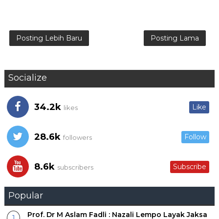
Posting Lebih Baru
Posting Lama
Socialize
34.2k
Like
likes
28.6k
Follow
followers
8.6k
Subscribe
subscribers
Popular
Prof. Dr M Aslam Fadli : Nazali Lempo Layak Jaksa