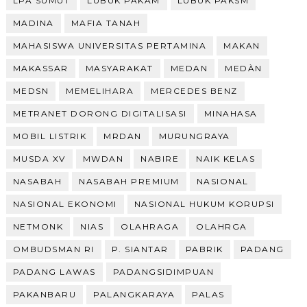
LPA SUMUT
LUBUK PAKAM
LUBUK PAKSM
MADINA
MAFIA TANAH
MAHASISWA UNIVERSITAS PERTAMINA
MAKAN
MAKASSAR
MASYARAKAT
MEDAN
MEDÀN
MEDSN
MEMELIHARA
MERCEDES BENZ
METRANET DORONG DIGITALISASI
MINAHASA
MOBIL LISTRIK
MRDAN
MURUNGRAYA
MUSDA XV
MWDAN
NABIRE
NAIK KELAS
NASABAH
NASABAH PREMIUM
NASIONAL
NASIONAL EKONOMI
NASIONAL HUKUM KORUPSI
NETMONK
NIAS
OLAHRAGA
OLAHRGA
OMBUDSMAN RI
P. SIANTAR
PABRIK
PADANG
PADANG LAWAS
PADANGSIDIMPUAN
PAKANBARU
PALANGKARAYA
PALAS