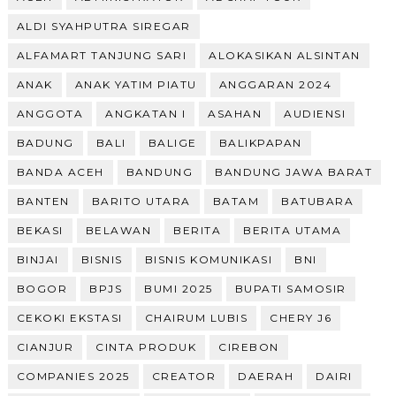
ALDI SYAHPUTRA SIREGAR
ALFAMART TANJUNG SARI
ALOKASIKAN ALSINTAN
ANAK
ANAK YATIM PIATU
ANGGARAN 2024
ANGGOTA
ANGKATAN I
ASAHAN
AUDIENSI
BADUNG
BALI
BALIGE
BALIKPAPAN
BANDA ACEH
BANDUNG
BANDUNG JAWA BARAT
BANTEN
BARITO UTARA
BATAM
BATUBARA
BEKASI
BELAWAN
BERITA
BERITA UTAMA
BINJAI
BISNIS
BISNIS KOMUNIKASI
BNI
BOGOR
BPJS
BUMI 2025
BUPATI SAMOSIR
CEKOKI EKSTASI
CHAIRUM LUBIS
CHERY J6
CIANJUR
CINTA PRODUK
CIREBON
COMPANIES 2025
CREATOR
DAERAH
DAIRI