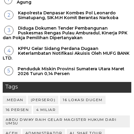
Agung
Kapolresta Denpasar Kombes Pol Leonardo
Simatupang, SIK.M.H Komit Berantas Narkoba
Diduga Dokumen Tender Pembangunan
Puskesmas Rengas Pulau Amburadul, Kinerja PPK
dan Pokja Pemilihan Dipertanyakan
KPPU Gelar Sidang Perdana Dugaan
Keterlambatan Notifikasi Akuisis Oleh MUFG BANK
LTD.
Penduduk Miskin Provinsi Sumatera Utara Maret
2026 Turun 0,14 Persen
Tags
.MEDAN
(PERSERO)
16 LOKASI DUGEM
16 PERSEN
4 MILIAR
ABDU DWIKY RAIH GELAR MAGISTER HUKUM DARI
UMSU
ACEH
ADMINISTRATOR
AL SHAF TOUR