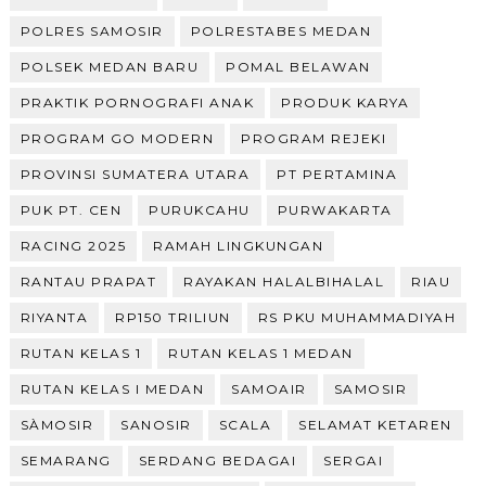
POLRES SAMOSIR
POLRESTABES MEDAN
POLSEK MEDAN BARU
POMAL BELAWAN
PRAKTIK PORNOGRAFI ANAK
PRODUK KARYA
PROGRAM GO MODERN
PROGRAM REJEKI
PROVINSI SUMATERA UTARA
PT PERTAMINA
PUK PT. CEN
PURUKCAHU
PURWAKARTA
RACING 2025
RAMAH LINGKUNGAN
RANTAU PRAPAT
RAYAKAN HALALBIHALAL
RIAU
RIYANTA
RP150 TRILIUN
RS PKU MUHAMMADIYAH
RUTAN KELAS 1
RUTAN KELAS 1 MEDAN
RUTAN KELAS I MEDAN
SAMOAIR
SAMOSIR
SÀMOSIR
SANOSIR
SCALA
SELAMAT KETAREN
SEMARANG
SERDANG BEDAGAI
SERGAI