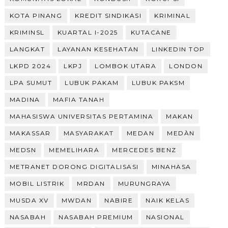
KOTA PINANG
KREDIT SINDIKASI
KRIMINAL
KRIMINSL
KUARTAL I-2025
KUTACANE
LANGKAT
LAYANAN KESEHATAN
LINKEDIN TOP
LKPD 2024
LKPJ
LOMBOK UTARA
LONDON
LPA SUMUT
LUBUK PAKAM
LUBUK PAKSM
MADINA
MAFIA TANAH
MAHASISWA UNIVERSITAS PERTAMINA
MAKAN
MAKASSAR
MASYARAKAT
MEDAN
MEDÀN
MEDSN
MEMELIHARA
MERCEDES BENZ
METRANET DORONG DIGITALISASI
MINAHASA
MOBIL LISTRIK
MRDAN
MURUNGRAYA
MUSDA XV
MWDAN
NABIRE
NAIK KELAS
NASABAH
NASABAH PREMIUM
NASIONAL