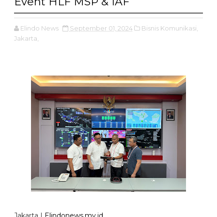
Event HLF MSP & IAF
Elindo News
September 01, 2024
Bisnis Komunikasi,
Jakarta,
Jakarta |
Elindonews.my.id