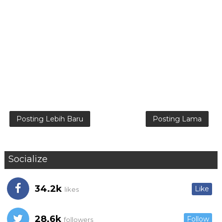
Posting Lebih Baru
Posting Lama
Socialize
34.2k
Like
likes
28.6k
Follow
followers