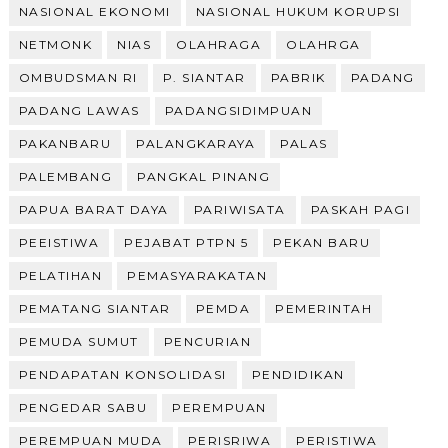
NASIONAL EKONOMI
NASIONAL HUKUM KORUPSI
NETMONK
NIAS
OLAHRAGA
OLAHRGA
OMBUDSMAN RI
P. SIANTAR
PABRIK
PADANG
PADANG LAWAS
PADANGSIDIMPUAN
PAKANBARU
PALANGKARAYA
PALAS
PALEMBANG
PANGKAL PINANG
PAPUA BARAT DAYA
PARIWISATA
PASKAH PAGI
PEEISTIWA
PEJABAT PTPN 5
PEKAN BARU
PELATIHAN
PEMASYARAKATAN
PEMATANG SIANTAR
PEMDA
PEMERINTAH
PEMUDA SUMUT
PENCURIAN
PENDAPATAN KONSOLIDASI
PENDIDIKAN
PENGEDAR SABU
PEREMPUAN
PEREMPUAN MUDA
PERISRIWA
PERISTIWA