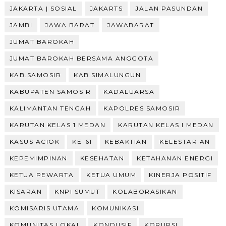
JAKARTA | SOSIAL
JAKARTS
JALAN PASUNDAN
JAMBI
JAWA BARAT
JAWABARAT
JUMAT BAROKAH
JUMAT BAROKAH BERSAMA ANGGOTA
KAB.SAMOSIR
KAB.SIMALUNGUN
KABUPATEN SAMOSIR
KADALUARSA
KALIMANTAN TENGAH
KAPOLRES SAMOSIR
KARUTAN KELAS 1 MEDAN
KARUTAN KELAS I MEDAN
KASUS ACIOK
KE-61
KEBAKTIAN
KELESTARIAN
KEPEMIMPINAN
KESEHATAN
KETAHANAN ENERGI
KETUA PEWARTA
KETUA UMUM
KINERJA POSITIF
KISARAN
KNPI SUMUT
KOLABORASIKAN
KOMISARIS UTAMA
KOMUNIKASI
KOMUNITAS LOKAL
KONDUSIF
KORUPSI