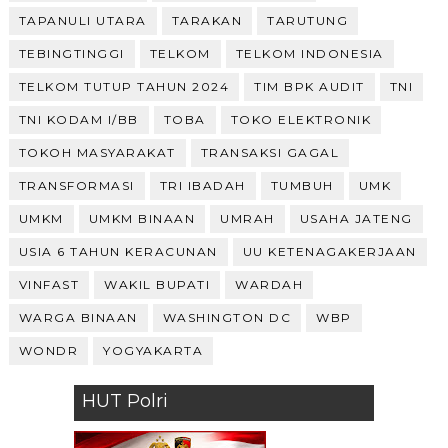
TAPANULI UTARA
TARAKAN
TARUTUNG
TEBINGTINGGI
TELKOM
TELKOM INDONESIA
TELKOM TUTUP TAHUN 2024
TIM BPK AUDIT
TNI
TNI KODAM I/BB
TOBA
TOKO ELEKTRONIK
TOKOH MASYARAKAT
TRANSAKSI GAGAL
TRANSFORMASI
TRI IBADAH
TUMBUH
UMK
UMKM
UMKM BINAAN
UMRAH
USAHA JATENG
USIA 6 TAHUN KERACUNAN
UU KETENAGAKERJAAN
VINFAST
WAKIL BUPATI
WARDAH
WARGA BINAAN
WASHINGTON DC
WBP
WONDR
YOGYAKARTA
HUT Polri