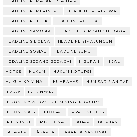
HEADLINE PEMATANG SIANTAR
HEADLINE PEMERINTAH
HEADLINE PERISTIWA
HEADLINE POLITIK
HEADLINE POLITIK.
HEADLINE SAMOSIR
HEADLINE SERDANG BEDAGAI
HEADLINE SIBOLGA
HEADLINE SIMALUNGUN
HEADLINE SOSIAL
HEADLINE SUMUT
HEDALINE SEDANG BEDAGAI
HIBURAN
HIJAU
HORSE
HUKUM
HUKUM KORUPSI
HUKUM.KRIMINAL
HUMBAHAS
HUMISAR SIANIPAR
II 2025
INDONESIA
INDONESIA AI DAY FOR MINING INDUSTRY
INDONESIA’S
INDOSAT
IPPAFEST 2025
IPTI SUMUT
IPTU DONAL
JABAR
JAJANAN
JAKARTA
JÀKARTA
JAKARTA NASIONAL