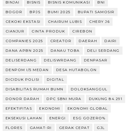
BINJAI
BISNIS
BISNIS KOMUNIKASI
BNI
BOGOR
BPJS
BUMI 2025
BUPATI SAMOSIR
CEKOKI EKSTASI
CHAIRUM LUBIS
CHERY J6
CIANJUR
CINTA PRODUK
CIREBON
COMPANIES 2025
CREATOR
DAERAH
DAIRI
DANA APBN 2025
DANAU TOBA
DELI SERDANG
DELISERDANG
DELISWRDANG
DENPASAR
DENPOM I/5 MEDAN
DESA HUTABOLON
DICIDUK POLISI
DIGITAL
DISABILITAS RUMAH BUMN
DOLOKSANGGUL
DONOR DARAH
DPC SBNI MURA
DUKUNG 84.291
EFEKTIFITAS
EKONOMI
EKONOMI GLOBAL
EKSEKUSI LAHAN
ENERGI
ESG GOZERO%
FLORES
GAMAT-RI
GERAK CEPAT
GJL