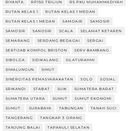
RIYANTA
RP150 TRILIUN
RS PKU MUHAMMADIYAH
RUTAN KELAS 1
RUTAN KELAS 1 MEDAN
RUTAN KELAS I MEDAN
SAMOAIR
SAMOSIR
SÀMOSIR
SANOSIR
SCALA
SELAMAT KETAREN
SEMARANG
SERDANG BEDAGAI
SERGAI
SERTIJAB KOMPOL BRISTON
SERV BAMBANG
SIBOLGA
SIDIKALANG
SILATURAHMI
SIMALUNGUN
SIMUT
SINERGITAS PEMASYARAKATAN
SOLO
SOSIAL
SRIKANDI
STABAT
SUIK
SUMATERA BARAT
SUMATERA UTARA
SUMUT
SUMUT EKONOMI
SUMUT.
SURABAYA
TABUNGAN
TANAH SUCI
TANGERANG
TANGKAP 3 ORANG
TANJUNG BALAI
TAPANULI SELATAN