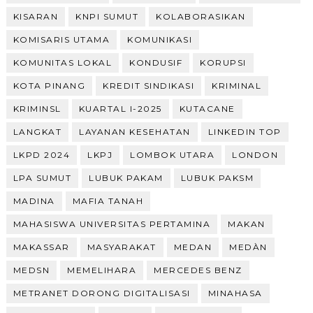
KISARAN
KNPI SUMUT
KOLABORASIKAN
KOMISARIS UTAMA
KOMUNIKASI
KOMUNITAS LOKAL
KONDUSIF
KORUPSI
KOTA PINANG
KREDIT SINDIKASI
KRIMINAL
KRIMINSL
KUARTAL I-2025
KUTACANE
LANGKAT
LAYANAN KESEHATAN
LINKEDIN TOP
LKPD 2024
LKPJ
LOMBOK UTARA
LONDON
LPA SUMUT
LUBUK PAKAM
LUBUK PAKSM
MADINA
MAFIA TANAH
MAHASISWA UNIVERSITAS PERTAMINA
MAKAN
MAKASSAR
MASYARAKAT
MEDAN
MEDÀN
MEDSN
MEMELIHARA
MERCEDES BENZ
METRANET DORONG DIGITALISASI
MINAHASA