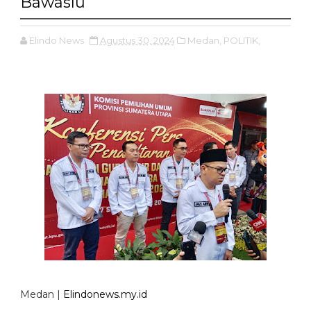
Bawaslu
Elindo News
Agustus 30, 2024
Medan,
POLITIK,
Medan |
Elindonews.my.id