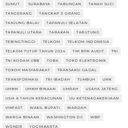
SUMUT.
SURABAYA
TABUNGAN
TANAH SUCI
TANGERANG
TANGKAP 3 ORANG
TANJUNG BALAI
TAPANULI SELATAN
TAPANULI UTARA
TARAKAN
TARUTUNG
TEBINGTINGGI
TELKOM
TELKOM INDONESIA
TELKOM TUTUP TAHUN 2024
TIM BPK AUDIT
TNI
TNI KODAM I/BB
TOBA
TOKO ELEKTRONIK
TOKOH MASYARAKAT
TRANSAKSI GAGAL
TRANSFORMASI
TRI IBADAH
TUMBUH
UMK
UMKM
UMKM BINAAN
UMRAH
USAHA JATENG
USIA 6 TAHUN KERACUNAN
UU KETENAGAKERJAAN
VINFAST
WAKIL BUPATI
WARDAH
WARGA BINAAN
WASHINGTON DC
WBP
WONDR
YOGYAKARTA