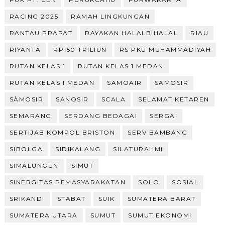
RACING 2025
RAMAH LINGKUNGAN
RANTAU PRAPAT
RAYAKAN HALALBIHALAL
RIAU
RIYANTA
RP150 TRILIUN
RS PKU MUHAMMADIYAH
RUTAN KELAS 1
RUTAN KELAS 1 MEDAN
RUTAN KELAS I MEDAN
SAMOAIR
SAMOSIR
SÀMOSIR
SANOSIR
SCALA
SELAMAT KETAREN
SEMARANG
SERDANG BEDAGAI
SERGAI
SERTIJAB KOMPOL BRISTON
SERV BAMBANG
SIBOLGA
SIDIKALANG
SILATURAHMI
SIMALUNGUN
SIMUT
SINERGITAS PEMASYARAKATAN
SOLO
SOSIAL
SRIKANDI
STABAT
SUIK
SUMATERA BARAT
SUMATERA UTARA
SUMUT
SUMUT EKONOMI