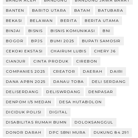
BANDA ACEH
BANDUNG
BANDUNG JAWA BARAT
BANTEN
BARITO UTARA
BATAM
BATUBARA
BEKASI
BELAWAN
BERITA
BERITA UTAMA
BINJAI
BISNIS
BISNIS KOMUNIKASI
BNI
BOGOR
BPJS
BUMI 2025
BUPATI SAMOSIR
CEKOKI EKSTASI
CHAIRUM LUBIS
CHERY J6
CIANJUR
CINTA PRODUK
CIREBON
COMPANIES 2025
CREATOR
DAERAH
DAIRI
DANA APBN 2025
DANAU TOBA
DELI SERDANG
DELISERDANG
DELISWRDANG
DENPASAR
DENPOM I/5 MEDAN
DESA HUTABOLON
DICIDUK POLISI
DIGITAL
DISABILITAS RUMAH BUMN
DOLOKSANGGUL
DONOR DARAH
DPC SBNI MURA
DUKUNG 84.291