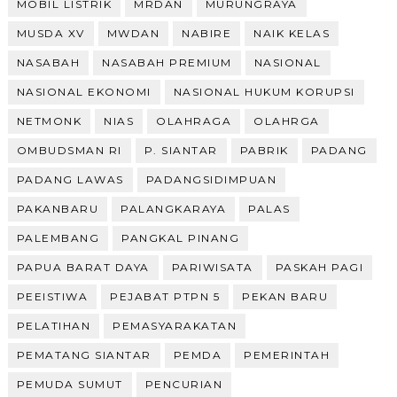
MOBIL LISTRIK
MRDAN
MURUNGRAYA
MUSDA XV
MWDAN
NABIRE
NAIK KELAS
NASABAH
NASABAH PREMIUM
NASIONAL
NASIONAL EKONOMI
NASIONAL HUKUM KORUPSI
NETMONK
NIAS
OLAHRAGA
OLAHRGA
OMBUDSMAN RI
P. SIANTAR
PABRIK
PADANG
PADANG LAWAS
PADANGSIDIMPUAN
PAKANBARU
PALANGKARAYA
PALAS
PALEMBANG
PANGKAL PINANG
PAPUA BARAT DAYA
PARIWISATA
PASKAH PAGI
PEEISTIWA
PEJABAT PTPN 5
PEKAN BARU
PELATIHAN
PEMASYARAKATAN
PEMATANG SIANTAR
PEMDA
PEMERINTAH
PEMUDA SUMUT
PENCURIAN