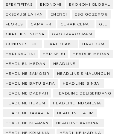
EFEKTIFITAS
EKONOMI
EKONOMI GLOBAL
EKSEKUSI LAHAN
ENERGI
ESG GOZERO%
FLORES
GAMAT-RI
GERAK CEPAT
GJL
GKPI JK SENTOSA
GROUPPROGRAM
GUNUNGSITOLI
HARI BHAKTI
HARI BUMI
HARI KARTINI
HBP KE-61
HEADLIE MEDAN
HEADLIEN MEDAN
HEADLINE
HEADLINE SAMOSIR
HEADLINE SIMALUNGUN
HEADLINE BATU BARA
HEADLINE BINJAI
HEADLINE DAERAH
HEADLINE DELISERDANG
HEADLINE HUKUM
HEADLINE INDONESIA
HEADLINE JAKARTA
HEADLINE JATIM
HEADLINE KISARAN
HEADLINE KRIMINAL
HEADLINE KRIMINIAL
HEADLINE MADINA