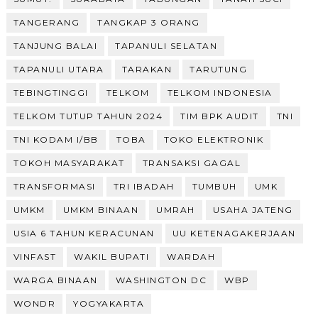
TANGERANG
TANGKAP 3 ORANG
TANJUNG BALAI
TAPANULI SELATAN
TAPANULI UTARA
TARAKAN
TARUTUNG
TEBINGTINGGI
TELKOM
TELKOM INDONESIA
TELKOM TUTUP TAHUN 2024
TIM BPK AUDIT
TNI
TNI KODAM I/BB
TOBA
TOKO ELEKTRONIK
TOKOH MASYARAKAT
TRANSAKSI GAGAL
TRANSFORMASI
TRI IBADAH
TUMBUH
UMK
UMKM
UMKM BINAAN
UMRAH
USAHA JATENG
USIA 6 TAHUN KERACUNAN
UU KETENAGAKERJAAN
VINFAST
WAKIL BUPATI
WARDAH
WARGA BINAAN
WASHINGTON DC
WBP
WONDR
YOGYAKARTA