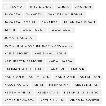
IPTI SUMUT
IPTU DONAL
JABAR
JAJANAN
JAKARTA
JÀKARTA
JAKARTA NASIONAL
JAKARTA | SOSIAL
JAKARTS
JALAN PASUNDAN
JAMBI
JAWA BARAT
JAWABARAT
JUMAT BAROKAH
JUMAT BAROKAH BERSAMA ANGGOTA
KAB.SAMOSIR
KAB.SIMALUNGUN
KABUPATEN SAMOSIR
KADALUARSA
KALIMANTAN TENGAH
KAPOLRES SAMOSIR
KARUTAN KELAS 1 MEDAN
KARUTAN KELAS I MEDAN
KASUS ACIOK
KE-61
KEBAKTIAN
KELESTARIAN
KEPEMIMPINAN
KESEHATAN
KETAHANAN ENERGI
KETUA PEWARTA
KETUA UMUM
KINERJA POSITIF