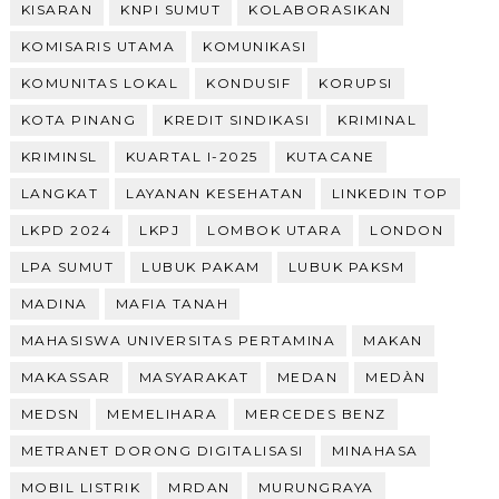
KISARAN
KNPI SUMUT
KOLABORASIKAN
KOMISARIS UTAMA
KOMUNIKASI
KOMUNITAS LOKAL
KONDUSIF
KORUPSI
KOTA PINANG
KREDIT SINDIKASI
KRIMINAL
KRIMINSL
KUARTAL I-2025
KUTACANE
LANGKAT
LAYANAN KESEHATAN
LINKEDIN TOP
LKPD 2024
LKPJ
LOMBOK UTARA
LONDON
LPA SUMUT
LUBUK PAKAM
LUBUK PAKSM
MADINA
MAFIA TANAH
MAHASISWA UNIVERSITAS PERTAMINA
MAKAN
MAKASSAR
MASYARAKAT
MEDAN
MEDÀN
MEDSN
MEMELIHARA
MERCEDES BENZ
METRANET DORONG DIGITALISASI
MINAHASA
MOBIL LISTRIK
MRDAN
MURUNGRAYA