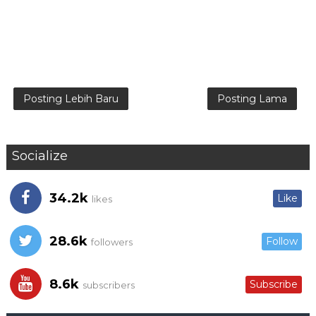
Posting Lebih Baru
Posting Lama
Socialize
34.2k
Like
likes
28.6k
Follow
followers
8.6k
Subscribe
subscribers