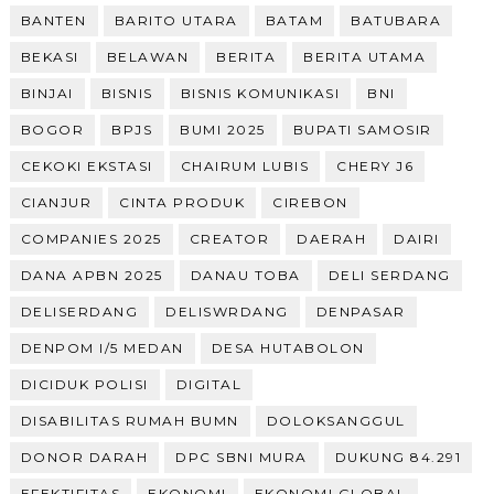
BANTEN
BARITO UTARA
BATAM
BATUBARA
BEKASI
BELAWAN
BERITA
BERITA UTAMA
BINJAI
BISNIS
BISNIS KOMUNIKASI
BNI
BOGOR
BPJS
BUMI 2025
BUPATI SAMOSIR
CEKOKI EKSTASI
CHAIRUM LUBIS
CHERY J6
CIANJUR
CINTA PRODUK
CIREBON
COMPANIES 2025
CREATOR
DAERAH
DAIRI
DANA APBN 2025
DANAU TOBA
DELI SERDANG
DELISERDANG
DELISWRDANG
DENPASAR
DENPOM I/5 MEDAN
DESA HUTABOLON
DICIDUK POLISI
DIGITAL
DISABILITAS RUMAH BUMN
DOLOKSANGGUL
DONOR DARAH
DPC SBNI MURA
DUKUNG 84.291
EFEKTIFITAS
EKONOMI
EKONOMI GLOBAL