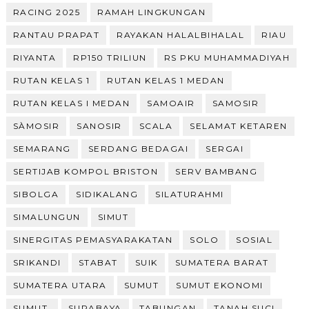
RACING 2025
RAMAH LINGKUNGAN
RANTAU PRAPAT
RAYAKAN HALALBIHALAL
RIAU
RIYANTA
RP150 TRILIUN
RS PKU MUHAMMADIYAH
RUTAN KELAS 1
RUTAN KELAS 1 MEDAN
RUTAN KELAS I MEDAN
SAMOAIR
SAMOSIR
SÀMOSIR
SANOSIR
SCALA
SELAMAT KETAREN
SEMARANG
SERDANG BEDAGAI
SERGAI
SERTIJAB KOMPOL BRISTON
SERV BAMBANG
SIBOLGA
SIDIKALANG
SILATURAHMI
SIMALUNGUN
SIMUT
SINERGITAS PEMASYARAKATAN
SOLO
SOSIAL
SRIKANDI
STABAT
SUIK
SUMATERA BARAT
SUMATERA UTARA
SUMUT
SUMUT EKONOMI
SUMUT.
SURABAYA
TABUNGAN
TANAH SUCI