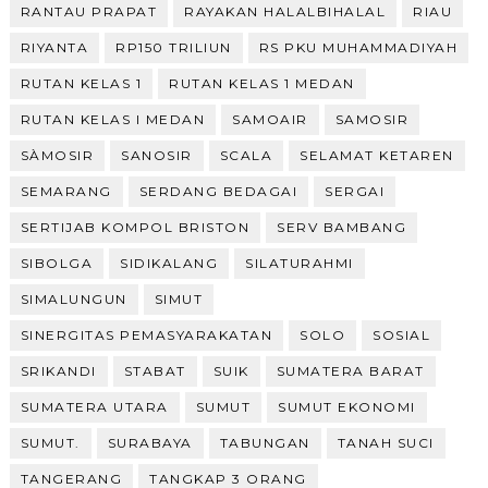
RANTAU PRAPAT
RAYAKAN HALALBIHALAL
RIAU
RIYANTA
RP150 TRILIUN
RS PKU MUHAMMADIYAH
RUTAN KELAS 1
RUTAN KELAS 1 MEDAN
RUTAN KELAS I MEDAN
SAMOAIR
SAMOSIR
SÀMOSIR
SANOSIR
SCALA
SELAMAT KETAREN
SEMARANG
SERDANG BEDAGAI
SERGAI
SERTIJAB KOMPOL BRISTON
SERV BAMBANG
SIBOLGA
SIDIKALANG
SILATURAHMI
SIMALUNGUN
SIMUT
SINERGITAS PEMASYARAKATAN
SOLO
SOSIAL
SRIKANDI
STABAT
SUIK
SUMATERA BARAT
SUMATERA UTARA
SUMUT
SUMUT EKONOMI
SUMUT.
SURABAYA
TABUNGAN
TANAH SUCI
TANGERANG
TANGKAP 3 ORANG