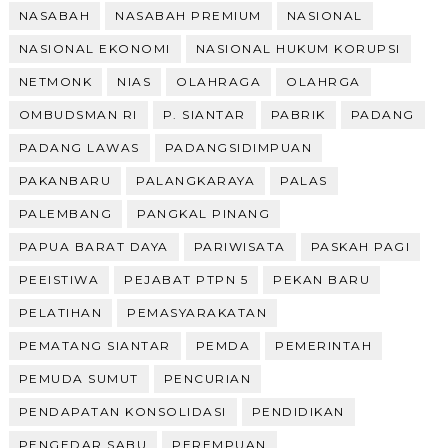
NASABAH
NASABAH PREMIUM
NASIONAL
NASIONAL EKONOMI
NASIONAL HUKUM KORUPSI
NETMONK
NIAS
OLAHRAGA
OLAHRGA
OMBUDSMAN RI
P. SIANTAR
PABRIK
PADANG
PADANG LAWAS
PADANGSIDIMPUAN
PAKANBARU
PALANGKARAYA
PALAS
PALEMBANG
PANGKAL PINANG
PAPUA BARAT DAYA
PARIWISATA
PASKAH PAGI
PEEISTIWA
PEJABAT PTPN 5
PEKAN BARU
PELATIHAN
PEMASYARAKATAN
PEMATANG SIANTAR
PEMDA
PEMERINTAH
PEMUDA SUMUT
PENCURIAN
PENDAPATAN KONSOLIDASI
PENDIDIKAN
PENGEDAR SABU
PEREMPUAN