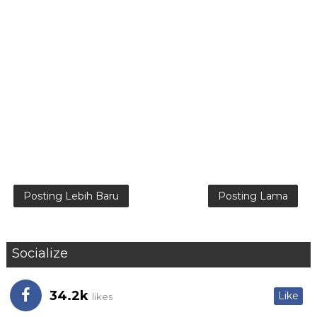
Posting Lebih Baru
Posting Lama
Socialize
34.2k
Like
likes