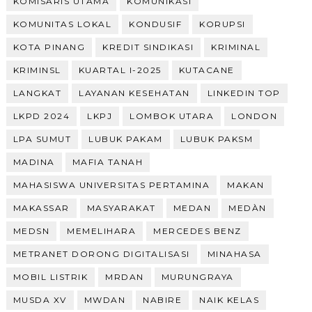
KOMISARIS UTAMA
KOMUNIKASI
KOMUNITAS LOKAL
KONDUSIF
KORUPSI
KOTA PINANG
KREDIT SINDIKASI
KRIMINAL
KRIMINSL
KUARTAL I-2025
KUTACANE
LANGKAT
LAYANAN KESEHATAN
LINKEDIN TOP
LKPD 2024
LKPJ
LOMBOK UTARA
LONDON
LPA SUMUT
LUBUK PAKAM
LUBUK PAKSM
MADINA
MAFIA TANAH
MAHASISWA UNIVERSITAS PERTAMINA
MAKAN
MAKASSAR
MASYARAKAT
MEDAN
MEDÀN
MEDSN
MEMELIHARA
MERCEDES BENZ
METRANET DORONG DIGITALISASI
MINAHASA
MOBIL LISTRIK
MRDAN
MURUNGRAYA
MUSDA XV
MWDAN
NABIRE
NAIK KELAS