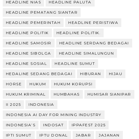
HEADLINE NIAS
HEADLINE PALUTA
HEADLINE PEMATANG SIANTAR
HEADLINE PEMERINTAH
HEADLINE PERISTIWA
HEADLINE POLITIK
HEADLINE POLITIK.
HEADLINE SAMOSIR
HEADLINE SERDANG BEDAGAI
HEADLINE SIBOLGA
HEADLINE SIMALUNGUN
HEADLINE SOSIAL
HEADLINE SUMUT
HEDALINE SEDANG BEDAGAI
HIBURAN
HIJAU
HORSE
HUKUM
HUKUM KORUPSI
HUKUM.KRIMINAL
HUMBAHAS
HUMISAR SIANIPAR
II 2025
INDONESIA
INDONESIA AI DAY FOR MINING INDUSTRY
INDONESIA’S
INDOSAT
IPPAFEST 2025
IPTI SUMUT
IPTU DONAL
JABAR
JAJANAN