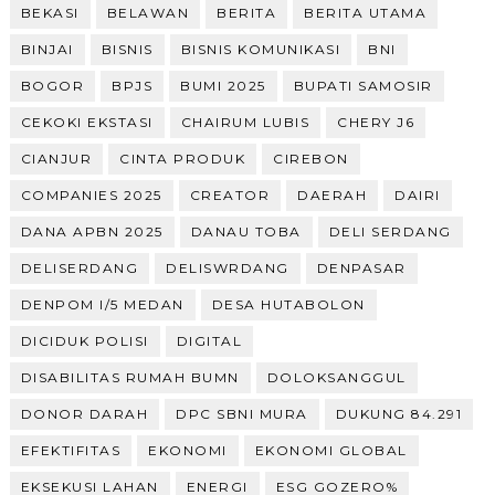
BEKASI
BELAWAN
BERITA
BERITA UTAMA
BINJAI
BISNIS
BISNIS KOMUNIKASI
BNI
BOGOR
BPJS
BUMI 2025
BUPATI SAMOSIR
CEKOKI EKSTASI
CHAIRUM LUBIS
CHERY J6
CIANJUR
CINTA PRODUK
CIREBON
COMPANIES 2025
CREATOR
DAERAH
DAIRI
DANA APBN 2025
DANAU TOBA
DELI SERDANG
DELISERDANG
DELISWRDANG
DENPASAR
DENPOM I/5 MEDAN
DESA HUTABOLON
DICIDUK POLISI
DIGITAL
DISABILITAS RUMAH BUMN
DOLOKSANGGUL
DONOR DARAH
DPC SBNI MURA
DUKUNG 84.291
EFEKTIFITAS
EKONOMI
EKONOMI GLOBAL
EKSEKUSI LAHAN
ENERGI
ESG GOZERO%