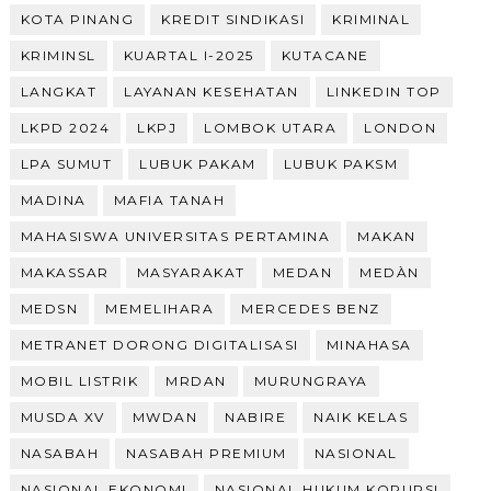
KOTA PINANG
KREDIT SINDIKASI
KRIMINAL
KRIMINSL
KUARTAL I-2025
KUTACANE
LANGKAT
LAYANAN KESEHATAN
LINKEDIN TOP
LKPD 2024
LKPJ
LOMBOK UTARA
LONDON
LPA SUMUT
LUBUK PAKAM
LUBUK PAKSM
MADINA
MAFIA TANAH
MAHASISWA UNIVERSITAS PERTAMINA
MAKAN
MAKASSAR
MASYARAKAT
MEDAN
MEDÀN
MEDSN
MEMELIHARA
MERCEDES BENZ
METRANET DORONG DIGITALISASI
MINAHASA
MOBIL LISTRIK
MRDAN
MURUNGRAYA
MUSDA XV
MWDAN
NABIRE
NAIK KELAS
NASABAH
NASABAH PREMIUM
NASIONAL
NASIONAL EKONOMI
NASIONAL HUKUM KORUPSI