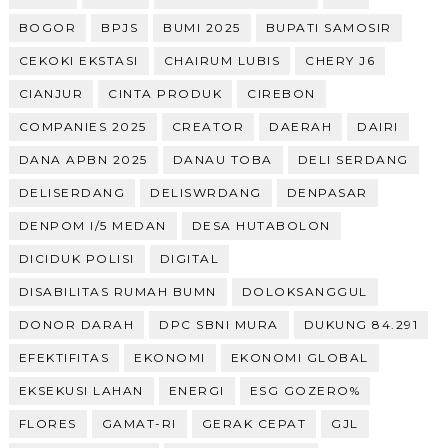
BOGOR
BPJS
BUMI 2025
BUPATI SAMOSIR
CEKOKI EKSTASI
CHAIRUM LUBIS
CHERY J6
CIANJUR
CINTA PRODUK
CIREBON
COMPANIES 2025
CREATOR
DAERAH
DAIRI
DANA APBN 2025
DANAU TOBA
DELI SERDANG
DELISERDANG
DELISWRDANG
DENPASAR
DENPOM I/5 MEDAN
DESA HUTABOLON
DICIDUK POLISI
DIGITAL
DISABILITAS RUMAH BUMN
DOLOKSANGGUL
DONOR DARAH
DPC SBNI MURA
DUKUNG 84.291
EFEKTIFITAS
EKONOMI
EKONOMI GLOBAL
EKSEKUSI LAHAN
ENERGI
ESG GOZERO%
FLORES
GAMAT-RI
GERAK CEPAT
GJL