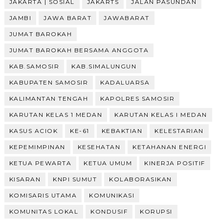
JAKARTA | SOSIAL
JAKARTS
JALAN PASUNDAN
JAMBI
JAWA BARAT
JAWABARAT
JUMAT BAROKAH
JUMAT BAROKAH BERSAMA ANGGOTA
KAB.SAMOSIR
KAB.SIMALUNGUN
KABUPATEN SAMOSIR
KADALUARSA
KALIMANTAN TENGAH
KAPOLRES SAMOSIR
KARUTAN KELAS 1 MEDAN
KARUTAN KELAS I MEDAN
KASUS ACIOK
KE-61
KEBAKTIAN
KELESTARIAN
KEPEMIMPINAN
KESEHATAN
KETAHANAN ENERGI
KETUA PEWARTA
KETUA UMUM
KINERJA POSITIF
KISARAN
KNPI SUMUT
KOLABORASIKAN
KOMISARIS UTAMA
KOMUNIKASI
KOMUNITAS LOKAL
KONDUSIF
KORUPSI