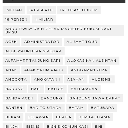
.MEDAN
(PERSERO)
16 LOKASI DUGEM
16 PERSEN
4 MILIAR
ABDU DWIKY RAIH GELAR MAGISTER HUKUM DARI
UMSU
ACEH
ADMINISTRATOR
AL SHAF TOUR
ALDI SYAHPUTRA SIREGAR
ALFAMART TANJUNG SARI
ALOKASIKAN ALSINTAN
ANAK
ANAK YATIM PIATU
ANGGARAN 2024
ANGGOTA
ANGKATAN I
ASAHAN
AUDIENSI
BADUNG
BALI
BALIGE
BALIKPAPAN
BANDA ACEH
BANDUNG
BANDUNG JAWA BARAT
BANTEN
BARITO UTARA
BATAM
BATUBARA
BEKASI
BELAWAN
BERITA
BERITA UTAMA
BINJAI
BISNIS
BISNIS KOMUNIKASI
BNI