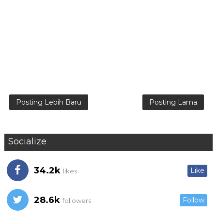
Posting Lebih Baru
Posting Lama
Socialize
34.2k
Like
likes
28.6k
Follow
followers