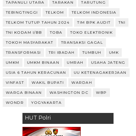
TAPANULI UTARA
TARAKAN
TARUTUNG
TEBINGTINGGI
TELKOM
TELKOM INDONESIA
TELKOM TUTUP TAHUN 2024
TIM BPK AUDIT
TNI
TNI KODAM I/BB
TOBA
TOKO ELEKTRONIK
TOKOH MASYARAKAT
TRANSAKSI GAGAL
TRANSFORMASI
TRI IBADAH
TUMBUH
UMK
UMKM
UMKM BINAAN
UMRAH
USAHA JATENG
USIA 6 TAHUN KERACUNAN
UU KETENAGAKERJAAN
VINFAST
WAKIL BUPATI
WARDAH
WARGA BINAAN
WASHINGTON DC
WBP
WONDR
YOGYAKARTA
HUT Polri