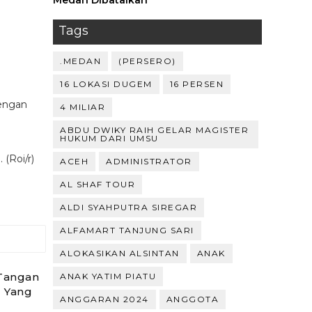
Medan Dibatalkan
Tags
.MEDAN
(PERSERO)
16 LOKASI DUGEM
16 PERSEN
dengan
4 MILIAR
ABDU DWIKY RAIH GELAR MAGISTER
HUKUM DARI UMSU
(Roi/r)
ACEH
ADMINISTRATOR
AL SHAF TOUR
ALDI SYAHPUTRA SIREGAR
ALFAMART TANJUNG SARI
ALOKASIKAN ALSINTAN
ANAK
Tangan
ANAK YATIM PIATU
 Yang
ANGGARAN 2024
ANGGOTA