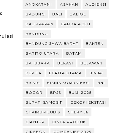
ANGKATAN I
ASAHAN
AUDIENSI
 &
BADUNG
BALI
BALIGE
BALIKPAPAN
BANDA ACEH
BANDUNG
mulasi
BANDUNG JAWA BARAT
BANTEN
BARITO UTARA
BATAM
BATUBARA
BEKASI
BELAWAN
BERITA
BERITA UTAMA
BINJAI
BISNIS
BISNIS KOMUNIKASI
BNI
BOGOR
BPJS
BUMI 2025
BUPATI SAMOSIR
CEKOKI EKSTASI
CHAIRUM LUBIS
CHERY J6
CIANJUR
CINTA PRODUK
CIREBON
COMPANIES 2025