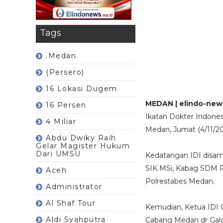
Tags
.Medan
(Persero)
16 Lokasi Dugem
MEDAN | elindo-new
16 Persen
Ikatan Dokter Indones
4 Miliar
Medan, Jumat (4/11/20
Abdu Dwiky Raih
Gelar Magister Hukum
Dari UMSU
Kedatangan IDI disam
SIK MSi, Kabag SDM 
Aceh
Polrestabes Medan.
Administrator
Al Shaf Tour
Kemudian, Ketua IDI 
Aldi Syahputra
Cabang Medan dr Gald