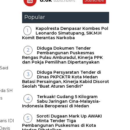
8.6k
Subscribe
subscribers
Popular
Kapolresta Denpasar Kombes Pol
Leonardo Simatupang, SIK.M.H
Komit Berantas Narkoba
Diduga Dokumen Tender
Pembangunan Puskesmas
Rengas Pulau Amburadul, Kinerja PPK
dan Pokja Pemilihan Dipertanyakan
Said
Diduga Persyaratan Tender di
Dinas PKPCKTR Kota Medan
Batasi Persaingan, Kinerja Kabid Disorot
Seolah "Buat Aturan Sendiri"
eda SH
Terkuak! Gudang 5 Kilogram
es
Sabu Jaringan Cina-Malaysia-
Indonesia Beroperasi di Medan
Soroti Dugaan Mark Up AWAKI
ris IDI
Minta Tender Tiga
Pembangunan Puskesmas di Kota
Davis