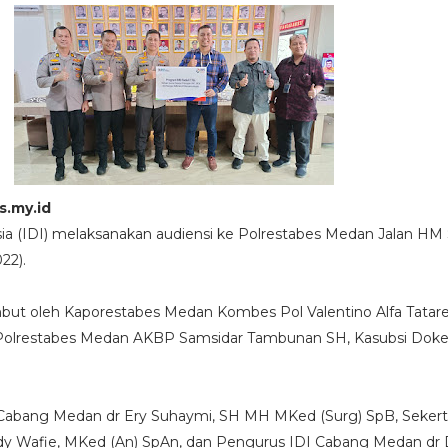
s.my.id
ia (IDI) melaksanakan audiensi ke Polrestabes Medan Jalan HM 
22).
but oleh Kaporestabes Medan Kombes Pol Valentino Alfa Tatar
Polrestabes Medan AKBP Samsidar Tambunan SH, Kasubsi Dok
Cabang Medan dr Ery Suhaymi, SH MH MKed (Surg) SpB, Sekerta
y Wafie, MKed (An) SpAn, dan Pengurus IDI Cabang Medan dr 