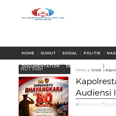
HOME
SUMUT
SOSIAL
POLITIK
NAS
DOCUMENTATION
DELI - SERDANG
BUD
HUT Polri
Home
Sosial
Kapol
Kapolres
Audiensi 
Elindo News
Novem