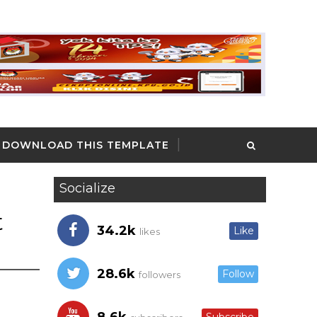
DOWNLOAD THIS TEMPLATE
Socialize
t
34.2k
Like
likes
28.6k
Follow
followers