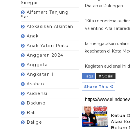
Siregar
Pratama Pulungan.
Alfamart Tanjung
Sari
"Kita menerima audie
Alokasikan Alsintan
Valentino Alfa Tatared
Anak
Ia mengatakan dalam 
Anak Yatim Piatu
kesehatan di Kota Me
Anggaran 2024
Anggota
Kegiatan audiensi ini
Angkatan I
Tags
# Sosial
Asahan
Share This
Audiensi
Badung
Bali
Ketua 
Atasi K
Balige
Belum 