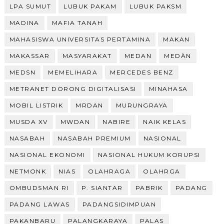
LPA SUMUT
LUBUK PAKAM
LUBUK PAKSM
MADINA
MAFIA TANAH
MAHASISWA UNIVERSITAS PERTAMINA
MAKAN
MAKASSAR
MASYARAKAT
MEDAN
MEDÀN
MEDSN
MEMELIHARA
MERCEDES BENZ
METRANET DORONG DIGITALISASI
MINAHASA
MOBIL LISTRIK
MRDAN
MURUNGRAYA
MUSDA XV
MWDAN
NABIRE
NAIK KELAS
NASABAH
NASABAH PREMIUM
NASIONAL
NASIONAL EKONOMI
NASIONAL HUKUM KORUPSI
NETMONK
NIAS
OLAHRAGA
OLAHRGA
OMBUDSMAN RI
P. SIANTAR
PABRIK
PADANG
PADANG LAWAS
PADANGSIDIMPUAN
PAKANBARU
PALANGKARAYA
PALAS