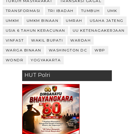
TOKOH MASYARAKAT
TRANSAKSI GAGAL
TRANSFORMASI
TRI IBADAH
TUMBUH
UMK
UMKM
UMKM BINAAN
UMRAH
USAHA JATENG
USIA 6 TAHUN KERACUNAN
UU KETENAGAKERJAAN
VINFAST
WAKIL BUPATI
WARDAH
WARGA BINAAN
WASHINGTON DC
WBP
WONDR
YOGYAKARTA
HUT Polri