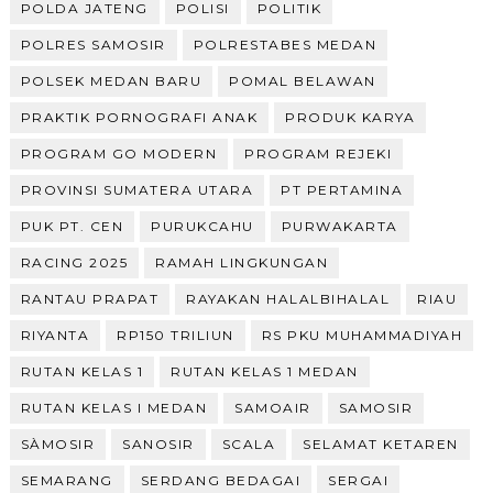
POLDA JATENG
POLISI
POLITIK
POLRES SAMOSIR
POLRESTABES MEDAN
POLSEK MEDAN BARU
POMAL BELAWAN
PRAKTIK PORNOGRAFI ANAK
PRODUK KARYA
PROGRAM GO MODERN
PROGRAM REJEKI
PROVINSI SUMATERA UTARA
PT PERTAMINA
PUK PT. CEN
PURUKCAHU
PURWAKARTA
RACING 2025
RAMAH LINGKUNGAN
RANTAU PRAPAT
RAYAKAN HALALBIHALAL
RIAU
RIYANTA
RP150 TRILIUN
RS PKU MUHAMMADIYAH
RUTAN KELAS 1
RUTAN KELAS 1 MEDAN
RUTAN KELAS I MEDAN
SAMOAIR
SAMOSIR
SÀMOSIR
SANOSIR
SCALA
SELAMAT KETAREN
SEMARANG
SERDANG BEDAGAI
SERGAI