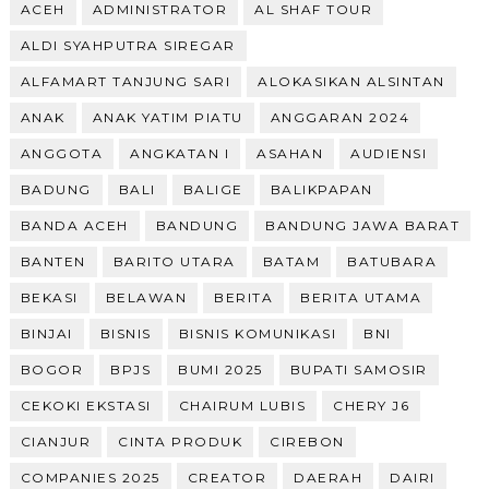
ACEH
ADMINISTRATOR
AL SHAF TOUR
ALDI SYAHPUTRA SIREGAR
ALFAMART TANJUNG SARI
ALOKASIKAN ALSINTAN
ANAK
ANAK YATIM PIATU
ANGGARAN 2024
ANGGOTA
ANGKATAN I
ASAHAN
AUDIENSI
BADUNG
BALI
BALIGE
BALIKPAPAN
BANDA ACEH
BANDUNG
BANDUNG JAWA BARAT
BANTEN
BARITO UTARA
BATAM
BATUBARA
BEKASI
BELAWAN
BERITA
BERITA UTAMA
BINJAI
BISNIS
BISNIS KOMUNIKASI
BNI
BOGOR
BPJS
BUMI 2025
BUPATI SAMOSIR
CEKOKI EKSTASI
CHAIRUM LUBIS
CHERY J6
CIANJUR
CINTA PRODUK
CIREBON
COMPANIES 2025
CREATOR
DAERAH
DAIRI