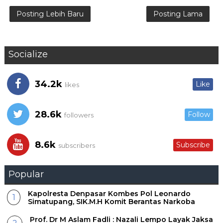
Posting Lebih Baru
Posting Lama
Socialize
34.2k
Like
likes
28.6k
Follow
followers
8.6k
Subscribe
subscribers
Popular
Kapolresta Denpasar Kombes Pol Leonardo
Simatupang, SIK.M.H Komit Berantas Narkoba
Prof. Dr M Aslam Fadli : Nazali Lempo Layak Jaksa