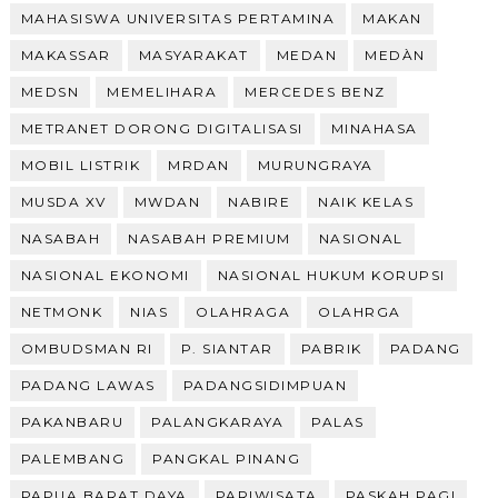
MAHASISWA UNIVERSITAS PERTAMINA
MAKAN
MAKASSAR
MASYARAKAT
MEDAN
MEDÀN
MEDSN
MEMELIHARA
MERCEDES BENZ
METRANET DORONG DIGITALISASI
MINAHASA
MOBIL LISTRIK
MRDAN
MURUNGRAYA
MUSDA XV
MWDAN
NABIRE
NAIK KELAS
NASABAH
NASABAH PREMIUM
NASIONAL
NASIONAL EKONOMI
NASIONAL HUKUM KORUPSI
NETMONK
NIAS
OLAHRAGA
OLAHRGA
OMBUDSMAN RI
P. SIANTAR
PABRIK
PADANG
PADANG LAWAS
PADANGSIDIMPUAN
PAKANBARU
PALANGKARAYA
PALAS
PALEMBANG
PANGKAL PINANG
PAPUA BARAT DAYA
PARIWISATA
PASKAH PAGI