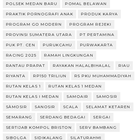
POLSEK MEDAN BARU
POMAL BELAWAN
PRAKTIK PORNOGRAFI ANAK
PRODUK KARYA
PROGRAM GO MODERN
PROGRAM REJEKI
PROVINSI SUMATERA UTARA
PT PERTAMINA
PUK PT. CEN
PURUKCAHU
PURWAKARTA
RACING 2025
RAMAH LINGKUNGAN
RANTAU PRAPAT
RAYAKAN HALALBIHALAL
RIAU
RIYANTA
RP150 TRILIUN
RS PKU MUHAMMADIYAH
RUTAN KELAS 1
RUTAN KELAS 1 MEDAN
RUTAN KELAS I MEDAN
SAMOAIR
SAMOSIR
SÀMOSIR
SANOSIR
SCALA
SELAMAT KETAREN
SEMARANG
SERDANG BEDAGAI
SERGAI
SERTIJAB KOMPOL BRISTON
SERV BAMBANG
SIBOLGA
SIDIKALANG
SILATURAHMI