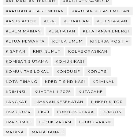
KALIMANTAN TENGAH
KAPOLRES SAMOSIR
KARUTAN KELAS 1 MEDAN
KARUTAN KELAS I MEDAN
KASUS ACIOK
KE-61
KEBAKTIAN
KELESTARIAN
KEPEMIMPINAN
KESEHATAN
KETAHANAN ENERGI
KETUA PEWARTA
KETUA UMUM
KINERJA POSITIF
KISARAN
KNPI SUMUT
KOLABORASIKAN
KOMISARIS UTAMA
KOMUNIKASI
KOMUNITAS LOKAL
KONDUSIF
KORUPSI
KOTA PINANG
KREDIT SINDIKASI
KRIMINAL
KRIMINSL
KUARTAL I-2025
KUTACANE
LANGKAT
LAYANAN KESEHATAN
LINKEDIN TOP
LKPD 2024
LKPJ
LOMBOK UTARA
LONDON
LPA SUMUT
LUBUK PAKAM
LUBUK PAKSM
MADINA
MAFIA TANAH