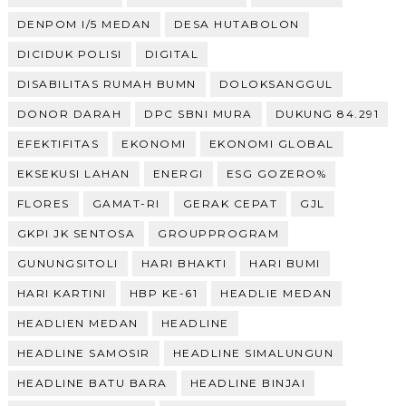
DENPOM I/5 MEDAN
DESA HUTABOLON
DICIDUK POLISI
DIGITAL
DISABILITAS RUMAH BUMN
DOLOKSANGGUL
DONOR DARAH
DPC SBNI MURA
DUKUNG 84.291
EFEKTIFITAS
EKONOMI
EKONOMI GLOBAL
EKSEKUSI LAHAN
ENERGI
ESG GOZERO%
FLORES
GAMAT-RI
GERAK CEPAT
GJL
GKPI JK SENTOSA
GROUPPROGRAM
GUNUNGSITOLI
HARI BHAKTI
HARI BUMI
HARI KARTINI
HBP KE-61
HEADLIE MEDAN
HEADLIEN MEDAN
HEADLINE
HEADLINE SAMOSIR
HEADLINE SIMALUNGUN
HEADLINE BATU BARA
HEADLINE BINJAI