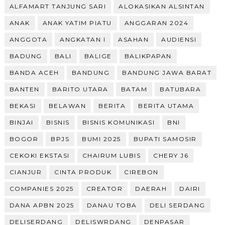
ALFAMART TANJUNG SARI
ALOKASIKAN ALSINTAN
ANAK
ANAK YATIM PIATU
ANGGARAN 2024
ANGGOTA
ANGKATAN I
ASAHAN
AUDIENSI
BADUNG
BALI
BALIGE
BALIKPAPAN
BANDA ACEH
BANDUNG
BANDUNG JAWA BARAT
BANTEN
BARITO UTARA
BATAM
BATUBARA
BEKASI
BELAWAN
BERITA
BERITA UTAMA
BINJAI
BISNIS
BISNIS KOMUNIKASI
BNI
BOGOR
BPJS
BUMI 2025
BUPATI SAMOSIR
CEKOKI EKSTASI
CHAIRUM LUBIS
CHERY J6
CIANJUR
CINTA PRODUK
CIREBON
COMPANIES 2025
CREATOR
DAERAH
DAIRI
DANA APBN 2025
DANAU TOBA
DELI SERDANG
DELISERDANG
DELISWRDANG
DENPASAR