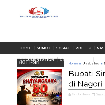
HOME
SUMUT
SOSIAL
POLITIK
NAS
DOCUMENTATION
DELI - SERDANG
BUD
HUT Polri
Home
Unlabelled
Bupati S
di Nagori
Elindo News
Desem