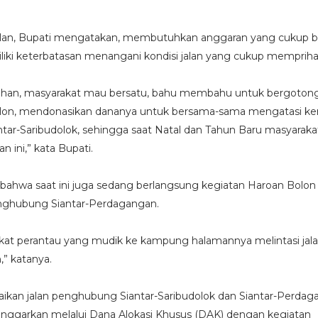
lan, Bupati mengatakan, membutuhkan anggaran yang cukup b
iki keterbatasan menangani kondisi jalan yang cukup mempriha
Tuhan, masyarakat mau bersatu, bahu membahu untuk bergoton
olon, mendonasikan dananya untuk bersama-sama mengatasi ke
tar-Saribudolok, sehingga saat Natal dan Tahun Baru masyaraka
n ini,” kata Bupati.
bahwa saat ini juga sedang berlangsung kegiatan Haroan Bolon
nghubung Siantar-Perdagangan.
kat perantau yang mudik ke kampung halamannya melintasi jalan
” katanya.
aikan jalan penghubung Siantar-Saribudolok dan Siantar-Perda
ianggarkan melalui Dana Alokasi Khusus (DAK) dengan kegiatan