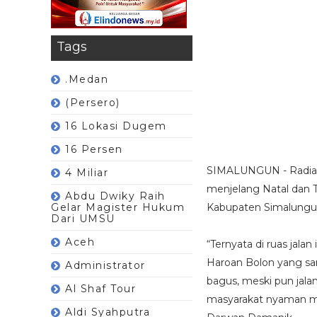
Tags
.Medan
(Persero)
16 Lokasi Dugem
16 Persen
SIMALUNGUN - Radiapo
4 Miliar
menjelang Natal dan 
Abdu Dwiky Raih
Gelar Magister Hukum
Kabupaten Simalungun,
Dari UMSU
Aceh
“Ternyata di ruas jala
Haroan Bolon yang sanga
Administrator
bagus, meski pun jala
Al Shaf Tour
masyarakat nyaman mel
Aldi Syahputra