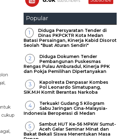
8.6k
Subscribe
subscribers
Popular
Diduga Persyaratan Tender di
Dinas PKPCKTR Kota Medan
Batasi Persaingan, Kinerja Kabid Disorot
Seolah "Buat Aturan Sendiri"
Diduga Dokumen Tender
Pembangunan Puskesmas
Rengas Pulau Amburadul, Kinerja PPK
dan Pokja Pemilihan Dipertanyakan
olon
Kapolresta Denpasar Kombes
al,
Pol Leonardo Simatupang,
SIK.M.H Komit Berantas Narkoba
Terkuak! Gudang 5 Kilogram
untuk
Sabu Jaringan Cina-Malaysia-
Indonesia Beroperasi di Medan
h cukup
Sambut HUT Ke-56 MPKW Sumut-
Aceh Gelar Seminar Minat dan
agal,
Bakat Bekali Siswa Menentukan Masa