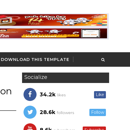
DOWNLOAD THIS TEMPLATE
Socialize
lon
34.2k
Like
likes
28.6k
Follow
followers