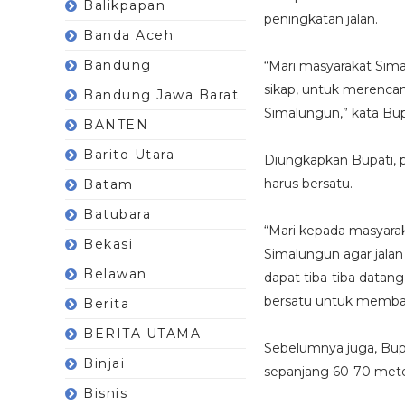
Balikpapan
peningkatan jalan.
Banda Aceh
Bandung
“Mari masyarakat Sima
sikap, untuk merenca
Bandung Jawa Barat
Simalungun,” kata Bup
BANTEN
Barito Utara
Diungkapkan Bupati, 
harus bersatu.
Batam
Batubara
“Mari kepada masyarak
Bekasi
Simalungun agar jalan j
Belawan
dapat tiba-tiba datang
bersatu untuk membang
Berita
BERITA UTAMA
Sebelumnya juga, Bupat
Binjai
sepanjang 60-70 mete
Bisnis