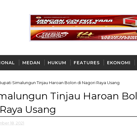
IONAL
MEDAN
HUKUM
FEATURES
EKONOMI
AYA
Bupati Simalungun Tinjau Haroan Bolon di Nagori Raya Usang
imalungun Tinjau Haroan Bo
 Raya Usang
ber 18, 2021