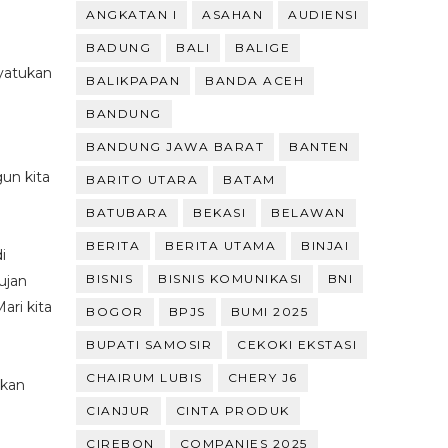
ANGKATAN I
ASAHAN
AUDIENSI
BADUNG
BALI
BALIGE
nyatukan
BALIKPAPAN
BANDA ACEH
BANDUNG
BANDUNG JAWA BARAT
BANTEN
un kita
BARITO UTARA
BATAM
BATUBARA
BEKASI
BELAWAN
BERITA
BERITA UTAMA
BINJAI
i
BISNIS
BISNIS KOMUNIKASI
BNI
hujan
ari kita
BOGOR
BPJS
BUMI 2025
BUPATI SAMOSIR
CEKOKI EKSTASI
CHAIRUM LUBIS
CHERY J6
akan
CIANJUR
CINTA PRODUK
CIREBON
COMPANIES 2025