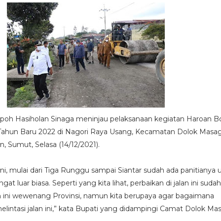
h Hasiholan Sinaga meninjau pelaksanaan kegiatan Haroan B
Tahun Baru 2022 di Nagori Raya Usang, Kecamatan Dolok Masag
 Sumut, Selasa (14/12/2021).
n ini, mulai dari Tiga Runggu sampai Siantar sudah ada panitianya 
t luar biasa. Seperti yang kita lihat, perbaikan di jalan ini suda
n ini wewenang Provinsi, namun kita berupaya agar bagaimana
intasi jalan ini,” kata Bupati yang didampingi Camat Dolok Mas