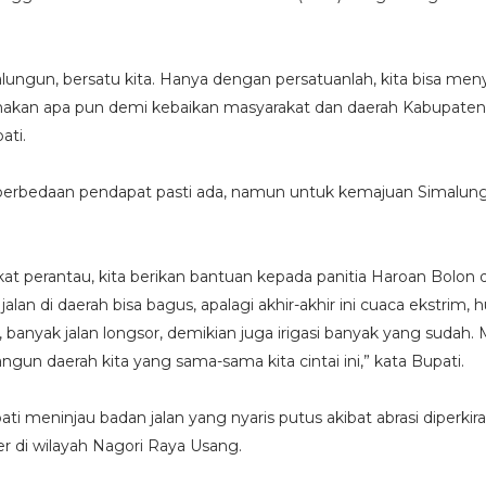
lungun, bersatu kita. Hanya dengan persatuanlah, kita bisa me
nakan apa pun demi kebaikan masyarakat dan daerah Kabupaten
ati.
perbedaan pendapat pasti ada, namun untuk kemajuan Simalung
at perantau, kita berikan bantuan kepada panitia Haroan Bolon d
alan di daerah bisa bagus, apalagi akhir-akhir ini cuaca ekstrim, 
, banyak jalan longsor, demikian juga irigasi banyak yang sudah. M
un daerah kita yang sama-sama kita cintai ini,” kata Bupati.
i meninjau badan jalan yang nyaris putus akibat abrasi diperkir
r di wilayah Nagori Raya Usang.