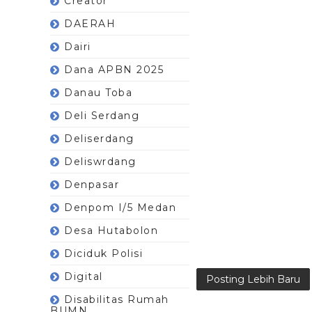
Creator
DAERAH
Dairi
Dana APBN 2025
Danau Toba
Deli Serdang
Deliserdang
Deliswrdang
Denpasar
Denpom I/5 Medan
Desa Hutabolon
Diciduk Polisi
Digital
Posting Lebih Baru
Disabilitas Rumah
BUMN