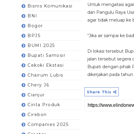
Untuk mengatasi agar 
Bisnis Komunikasi
dan Pangulu Raya Usa
BNI
agar tidak meluap ke b
Bogor
BPJS
“Jika air sampai ke bad
BUMI 2025
Di lokasi tersebut Bu
Bupati Samosir
jalan tersebut segera 
Cekoki Ekstasi
Bupati dengan pihak P
dikerjakan pada tahun
Chairum Lubis
Chery J6
Share This
Cianjur
Cinta Produk
Cirebon
Companies 2025