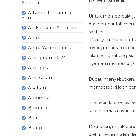
Darwan Damanik.
Siregar
Alfamart Tanjung
Untuk memperbaiki ja
Sari
dan pemerintah memil
Alokasikan Alsintan
saat ini.
Anak
“Puji syukur kepada 
Anak Yatim Piatu
royong, marharoan b
jalan penghubung Sian
Anggaran 2024
nyaman melintas di jala
Anggota
Angkatan I
Bupati menyebutkan, 
memperbaiki jalan pe
Asahan
Audiensi
“Harapan kita masyara
Badung
sudah merasa nyaman,
Bali
Dikatakan, untuk perb
Balige
oleh provinsi sudah d