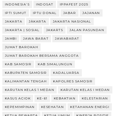
INDONESIA’S
INDOSAT
IPPAFEST 2025
IPTI SUMUT
IPTU DONAL
JABAR
JAJANAN
JAKARTA
JÀKARTA
JAKARTA NASIONAL
JAKARTA | SOSIAL
JAKARTS
JALAN PASUNDAN
JAMBI
JAWA BARAT
JAWABARAT
JUMAT BAROKAH
JUMAT BAROKAH BERSAMA ANGGOTA
KAB.SAMOSIR
KAB.SIMALUNGUN
KABUPATEN SAMOSIR
KADALUARSA
KALIMANTAN TENGAH
KAPOLRES SAMOSIR
KARUTAN KELAS 1 MEDAN
KARUTAN KELAS I MEDAN
KASUS ACIOK
KE-61
KEBAKTIAN
KELESTARIAN
KEPEMIMPINAN
KESEHATAN
KETAHANAN ENERGI
KETUA PEWARTA
KETUA UMUM
KINERJA POSITIF