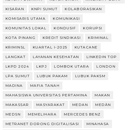
KISARAN
KNPI SUMUT
KOLABORASIKAN
KOMISARIS UTAMA
KOMUNIKASI
KOMUNITAS LOKAL
KONDUSIF
KORUPSI
KOTA PINANG
KREDIT SINDIKASI
KRIMINAL
KRIMINSL
KUARTAL I-2025
KUTACANE
LANGKAT
LAYANAN KESEHATAN
LINKEDIN TOP
LKPD 2024
LKPJ
LOMBOK UTARA
LONDON
LPA SUMUT
LUBUK PAKAM
LUBUK PAKSM
MADINA
MAFIA TANAH
MAHASISWA UNIVERSITAS PERTAMINA
MAKAN
MAKASSAR
MASYARAKAT
MEDAN
MEDÀN
MEDSN
MEMELIHARA
MERCEDES BENZ
METRANET DORONG DIGITALISASI
MINAHASA