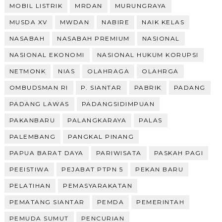
MOBIL LISTRIK
MRDAN
MURUNGRAYA
MUSDA XV
MWDAN
NABIRE
NAIK KELAS
NASABAH
NASABAH PREMIUM
NASIONAL
NASIONAL EKONOMI
NASIONAL HUKUM KORUPSI
NETMONK
NIAS
OLAHRAGA
OLAHRGA
OMBUDSMAN RI
P. SIANTAR
PABRIK
PADANG
PADANG LAWAS
PADANGSIDIMPUAN
PAKANBARU
PALANGKARAYA
PALAS
PALEMBANG
PANGKAL PINANG
PAPUA BARAT DAYA
PARIWISATA
PASKAH PAGI
PEEISTIWA
PEJABAT PTPN 5
PEKAN BARU
PELATIHAN
PEMASYARAKATAN
PEMATANG SIANTAR
PEMDA
PEMERINTAH
PEMUDA SUMUT
PENCURIAN