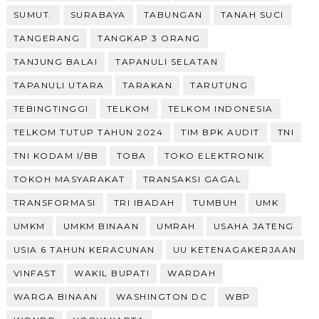
SUMUT.
SURABAYA
TABUNGAN
TANAH SUCI
TANGERANG
TANGKAP 3 ORANG
TANJUNG BALAI
TAPANULI SELATAN
TAPANULI UTARA
TARAKAN
TARUTUNG
TEBINGTINGGI
TELKOM
TELKOM INDONESIA
TELKOM TUTUP TAHUN 2024
TIM BPK AUDIT
TNI
TNI KODAM I/BB
TOBA
TOKO ELEKTRONIK
TOKOH MASYARAKAT
TRANSAKSI GAGAL
TRANSFORMASI
TRI IBADAH
TUMBUH
UMK
UMKM
UMKM BINAAN
UMRAH
USAHA JATENG
USIA 6 TAHUN KERACUNAN
UU KETENAGAKERJAAN
VINFAST
WAKIL BUPATI
WARDAH
WARGA BINAAN
WASHINGTON DC
WBP