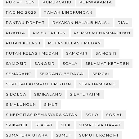
PUK PT. CEN
PURUKCAHU
PURWAKARTA
RACING 2025
RAMAH LINGKUNGAN
RANTAU PRAPAT
RAYAKAN HALALBIHALAL
RIAU
RIYANTA
RP150 TRILIUN
RS PKU MUHAMMADIYAH
RUTAN KELAS 1
RUTAN KELAS 1 MEDAN
RUTAN KELAS I MEDAN
SAMOAIR
SAMOSIR
SÀMOSIR
SANOSIR
SCALA
SELAMAT KETAREN
SEMARANG
SERDANG BEDAGAI
SERGAI
SERTIJAB KOMPOL BRISTON
SERV BAMBANG
SIBOLGA
SIDIKALANG
SILATURAHMI
SIMALUNGUN
SIMUT
SINERGITAS PEMASYARAKATAN
SOLO
SOSIAL
SRIKANDI
STABAT
SUIK
SUMATERA BARAT
SUMATERA UTARA
SUMUT
SUMUT EKONOMI