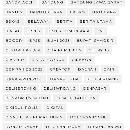
BANDA ACEH
BANDUNG
BANDUNG JAWA BARAT
BANTEN
BARITO UTARA
BATAM
BATUBARA
BEKASI
BELAWAN
BERITA
BERITA UTAMA
BINJAI
BISNIS
BISNIS KOMUNIKASI
BNI
BOGOR
BPJS
BUMI 2025
BUPATI SAMOSIR
CEKOKI EKSTASI
CHAIRUM LUBIS
CHERY J6
CIANJUR
CINTA PRODUK
CIREBON
COMPANIES 2025
CREATOR
DAERAH
DAIRI
DANA APBN 2025
DANAU TOBA
DELI SERDANG
DELISERDANG
DELISWRDANG
DENPASAR
DENPOM I/5 MEDAN
DESA HUTABOLON
DICIDUK POLISI
DIGITAL
DISABILITAS RUMAH BUMN
DOLOKSANGGUL
DONOR DARAH
DPC SBNI MURA
DUKUNG 84.291