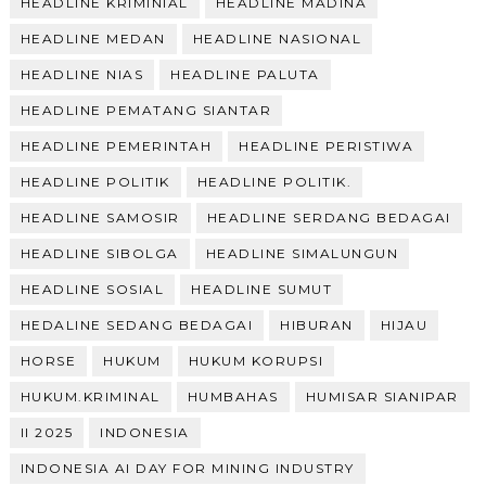
HEADLINE KRIMINIAL
HEADLINE MADINA
HEADLINE MEDAN
HEADLINE NASIONAL
HEADLINE NIAS
HEADLINE PALUTA
HEADLINE PEMATANG SIANTAR
HEADLINE PEMERINTAH
HEADLINE PERISTIWA
HEADLINE POLITIK
HEADLINE POLITIK.
HEADLINE SAMOSIR
HEADLINE SERDANG BEDAGAI
HEADLINE SIBOLGA
HEADLINE SIMALUNGUN
HEADLINE SOSIAL
HEADLINE SUMUT
HEDALINE SEDANG BEDAGAI
HIBURAN
HIJAU
HORSE
HUKUM
HUKUM KORUPSI
HUKUM.KRIMINAL
HUMBAHAS
HUMISAR SIANIPAR
II 2025
INDONESIA
INDONESIA AI DAY FOR MINING INDUSTRY