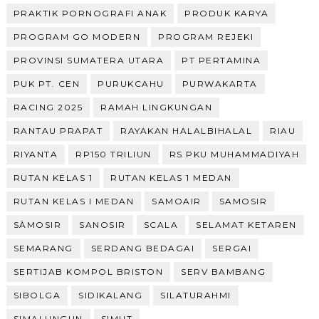
PRAKTIK PORNOGRAFI ANAK
PRODUK KARYA
PROGRAM GO MODERN
PROGRAM REJEKI
PROVINSI SUMATERA UTARA
PT PERTAMINA
PUK PT. CEN
PURUKCAHU
PURWAKARTA
RACING 2025
RAMAH LINGKUNGAN
RANTAU PRAPAT
RAYAKAN HALALBIHALAL
RIAU
RIYANTA
RP150 TRILIUN
RS PKU MUHAMMADIYAH
RUTAN KELAS 1
RUTAN KELAS 1 MEDAN
RUTAN KELAS I MEDAN
SAMOAIR
SAMOSIR
SÀMOSIR
SANOSIR
SCALA
SELAMAT KETAREN
SEMARANG
SERDANG BEDAGAI
SERGAI
SERTIJAB KOMPOL BRISTON
SERV BAMBANG
SIBOLGA
SIDIKALANG
SILATURAHMI
SIMALUNGUN
SIMUT