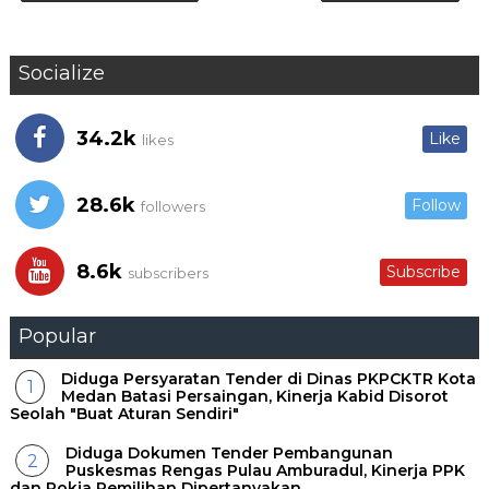
Socialize
34.2k
Like
likes
28.6k
Follow
followers
8.6k
Subscribe
subscribers
Popular
Diduga Persyaratan Tender di Dinas PKPCKTR Kota
Medan Batasi Persaingan, Kinerja Kabid Disorot
Seolah "Buat Aturan Sendiri"
Diduga Dokumen Tender Pembangunan
Puskesmas Rengas Pulau Amburadul, Kinerja PPK
dan Pokja Pemilihan Dipertanyakan