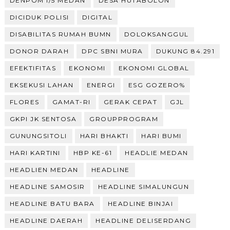
DENPOM I/5 MEDAN
DESA HUTABOLON
DICIDUK POLISI
DIGITAL
DISABILITAS RUMAH BUMN
DOLOKSANGGUL
DONOR DARAH
DPC SBNI MURA
DUKUNG 84.291
EFEKTIFITAS
EKONOMI
EKONOMI GLOBAL
EKSEKUSI LAHAN
ENERGI
ESG GOZERO%
FLORES
GAMAT-RI
GERAK CEPAT
GJL
GKPI JK SENTOSA
GROUPPROGRAM
GUNUNGSITOLI
HARI BHAKTI
HARI BUMI
HARI KARTINI
HBP KE-61
HEADLIE MEDAN
HEADLIEN MEDAN
HEADLINE
HEADLINE SAMOSIR
HEADLINE SIMALUNGUN
HEADLINE BATU BARA
HEADLINE BINJAI
HEADLINE DAERAH
HEADLINE DELISERDANG