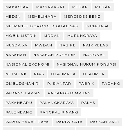
MAKASSAR
MASYARAKAT
MEDAN
MEDÀN
MEDSN
MEMELIHARA
MERCEDES BENZ
METRANET DORONG DIGITALISASI
MINAHASA
MOBIL LISTRIK
MRDAN
MURUNGRAYA
MUSDA XV
MWDAN
NABIRE
NAIK KELAS
NASABAH
NASABAH PREMIUM
NASIONAL
NASIONAL EKONOMI
NASIONAL HUKUM KORUPSI
NETMONK
NIAS
OLAHRAGA
OLAHRGA
OMBUDSMAN RI
P. SIANTAR
PABRIK
PADANG
PADANG LAWAS
PADANGSIDIMPUAN
PAKANBARU
PALANGKARAYA
PALAS
PALEMBANG
PANGKAL PINANG
PAPUA BARAT DAYA
PARIWISATA
PASKAH PAGI