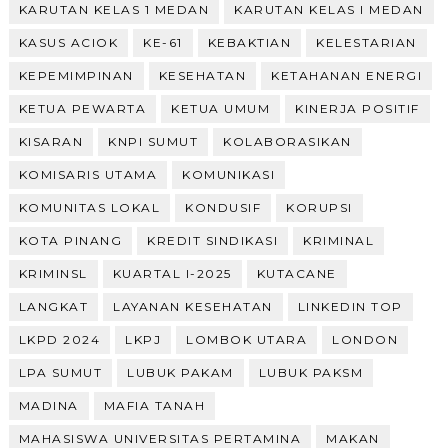
KARUTAN KELAS 1 MEDAN
KARUTAN KELAS I MEDAN
KASUS ACIOK
KE-61
KEBAKTIAN
KELESTARIAN
KEPEMIMPINAN
KESEHATAN
KETAHANAN ENERGI
KETUA PEWARTA
KETUA UMUM
KINERJA POSITIF
KISARAN
KNPI SUMUT
KOLABORASIKAN
KOMISARIS UTAMA
KOMUNIKASI
KOMUNITAS LOKAL
KONDUSIF
KORUPSI
KOTA PINANG
KREDIT SINDIKASI
KRIMINAL
KRIMINSL
KUARTAL I-2025
KUTACANE
LANGKAT
LAYANAN KESEHATAN
LINKEDIN TOP
LKPD 2024
LKPJ
LOMBOK UTARA
LONDON
LPA SUMUT
LUBUK PAKAM
LUBUK PAKSM
MADINA
MAFIA TANAH
MAHASISWA UNIVERSITAS PERTAMINA
MAKAN