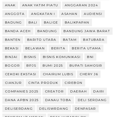
ANAK
ANAK YATIM PIATU
ANGGARAN 2024
ANGGOTA
ANGKATAN I
ASAHAN
AUDIENSI
BADUNG
BALI
BALIGE
BALIKPAPAN
BANDA ACEH
BANDUNG
BANDUNG JAWA BARAT
BANTEN
BARITO UTARA
BATAM
BATUBARA
BEKASI
BELAWAN
BERITA
BERITA UTAMA
BINJAI
BISNIS
BISNIS KOMUNIKASI
BNI
BOGOR
BPJS
BUMI 2025
BUPATI SAMOSIR
CEKOKI EKSTASI
CHAIRUM LUBIS
CHERY J6
CIANJUR
CINTA PRODUK
CIREBON
COMPANIES 2025
CREATOR
DAERAH
DAIRI
DANA APBN 2025
DANAU TOBA
DELI SERDANG
DELISERDANG
DELISWRDANG
DENPASAR