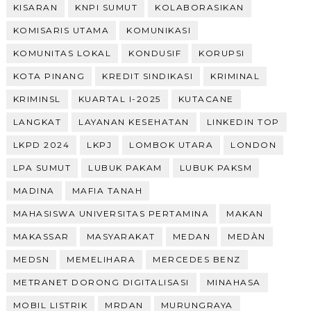
KISARAN
KNPI SUMUT
KOLABORASIKAN
KOMISARIS UTAMA
KOMUNIKASI
KOMUNITAS LOKAL
KONDUSIF
KORUPSI
KOTA PINANG
KREDIT SINDIKASI
KRIMINAL
KRIMINSL
KUARTAL I-2025
KUTACANE
LANGKAT
LAYANAN KESEHATAN
LINKEDIN TOP
LKPD 2024
LKPJ
LOMBOK UTARA
LONDON
LPA SUMUT
LUBUK PAKAM
LUBUK PAKSM
MADINA
MAFIA TANAH
MAHASISWA UNIVERSITAS PERTAMINA
MAKAN
MAKASSAR
MASYARAKAT
MEDAN
MEDÀN
MEDSN
MEMELIHARA
MERCEDES BENZ
METRANET DORONG DIGITALISASI
MINAHASA
MOBIL LISTRIK
MRDAN
MURUNGRAYA