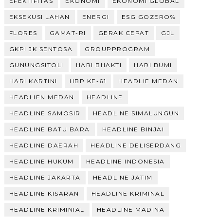
EFEKTIFITAS
EKONOMI
EKONOMI GLOBAL
EKSEKUSI LAHAN
ENERGI
ESG GOZERO%
FLORES
GAMAT-RI
GERAK CEPAT
GJL
GKPI JK SENTOSA
GROUPPROGRAM
GUNUNGSITOLI
HARI BHAKTI
HARI BUMI
HARI KARTINI
HBP KE-61
HEADLIE MEDAN
HEADLIEN MEDAN
HEADLINE
HEADLINE SAMOSIR
HEADLINE SIMALUNGUN
HEADLINE BATU BARA
HEADLINE BINJAI
HEADLINE DAERAH
HEADLINE DELISERDANG
HEADLINE HUKUM
HEADLINE INDONESIA
HEADLINE JAKARTA
HEADLINE JATIM
HEADLINE KISARAN
HEADLINE KRIMINAL
HEADLINE KRIMINIAL
HEADLINE MADINA