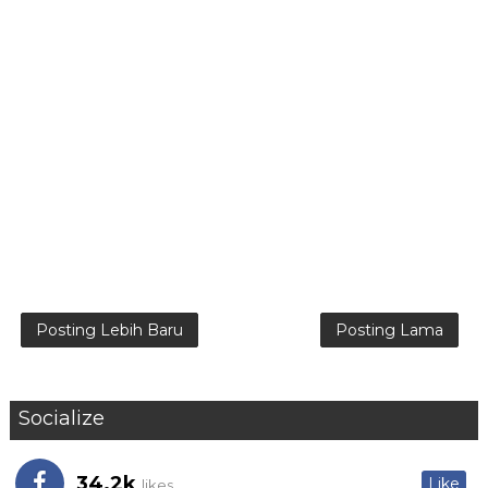
Posting Lebih Baru
Posting Lama
Socialize
34.2k
Like
likes