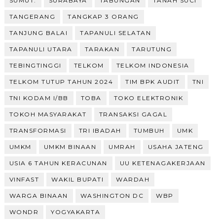
SUMUT.
SURABAYA
TABUNGAN
TANAH SUCI
TANGERANG
TANGKAP 3 ORANG
TANJUNG BALAI
TAPANULI SELATAN
TAPANULI UTARA
TARAKAN
TARUTUNG
TEBINGTINGGI
TELKOM
TELKOM INDONESIA
TELKOM TUTUP TAHUN 2024
TIM BPK AUDIT
TNI
TNI KODAM I/BB
TOBA
TOKO ELEKTRONIK
TOKOH MASYARAKAT
TRANSAKSI GAGAL
TRANSFORMASI
TRI IBADAH
TUMBUH
UMK
UMKM
UMKM BINAAN
UMRAH
USAHA JATENG
USIA 6 TAHUN KERACUNAN
UU KETENAGAKERJAAN
VINFAST
WAKIL BUPATI
WARDAH
WARGA BINAAN
WASHINGTON DC
WBP
WONDR
YOGYAKARTA