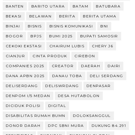
BANTEN
BARITO UTARA
BATAM
BATUBARA
BEKASI
BELAWAN
BERITA
BERITA UTAMA
BINJAI
BISNIS
BISNIS KOMUNIKASI
BNI
BOGOR
BPJS
BUMI 2025
BUPATI SAMOSIR
CEKOKI EKSTASI
CHAIRUM LUBIS
CHERY J6
CIANJUR
CINTA PRODUK
CIREBON
COMPANIES 2025
CREATOR
DAERAH
DAIRI
DANA APBN 2025
DANAU TOBA
DELI SERDANG
DELISERDANG
DELISWRDANG
DENPASAR
DENPOM I/5 MEDAN
DESA HUTABOLON
DICIDUK POLISI
DIGITAL
DISABILITAS RUMAH BUMN
DOLOKSANGGUL
DONOR DARAH
DPC SBNI MURA
DUKUNG 84.291