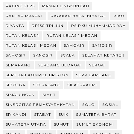
RACING 2025
RAMAH LINGKUNGAN
RANTAU PRAPAT
RAYAKAN HALALBIHALAL
RIAU
RIYANTA
RP150 TRILIUN
RS PKU MUHAMMADIYAH
RUTAN KELAS 1
RUTAN KELAS 1 MEDAN
RUTAN KELAS I MEDAN
SAMOAIR
SAMOSIR
SÀMOSIR
SANOSIR
SCALA
SELAMAT KETAREN
SEMARANG
SERDANG BEDAGAI
SERGAI
SERTIJAB KOMPOL BRISTON
SERV BAMBANG
SIBOLGA
SIDIKALANG
SILATURAHMI
SIMALUNGUN
SIMUT
SINERGITAS PEMASYARAKATAN
SOLO
SOSIAL
SRIKANDI
STABAT
SUIK
SUMATERA BARAT
SUMATERA UTARA
SUMUT
SUMUT EKONOMI