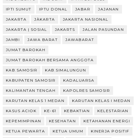
IPTI SUMUT
IPTU DONAL
JABAR
JAJANAN
JAKARTA
JÀKARTA
JAKARTA NASIONAL
JAKARTA | SOSIAL
JAKARTS
JALAN PASUNDAN
JAMBI
JAWA BARAT
JAWABARAT
JUMAT BAROKAH
JUMAT BAROKAH BERSAMA ANGGOTA
KAB.SAMOSIR
KAB.SIMALUNGUN
KABUPATEN SAMOSIR
KADALUARSA
KALIMANTAN TENGAH
KAPOLRES SAMOSIR
KARUTAN KELAS 1 MEDAN
KARUTAN KELAS I MEDAN
KASUS ACIOK
KE-61
KEBAKTIAN
KELESTARIAN
KEPEMIMPINAN
KESEHATAN
KETAHANAN ENERGI
KETUA PEWARTA
KETUA UMUM
KINERJA POSITIF