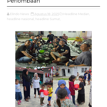
Perlombaan
Elindo News
Agustus 18, 2025
Headline Medan,
headline nasional,
headline Sumut,