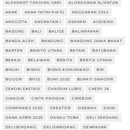
ALFAMART TANJUNG SARI
ALOKASIKAN ALSINTAN
ANAK
ANAK YATIM PIATU
ANGGARAN 2024
ANGGOTA
ANGKATAN I
ASAHAN
AUDIENSI
BADUNG
BALI
BALIGE
BALIKPAPAN
BANDA ACEH
BANDUNG
BANDUNG JAWA BARAT
BANTEN
BARITO UTARA
BATAM
BATUBARA
BEKASI
BELAWAN
BERITA
BERITA UTAMA
BINJAI
BISNIS
BISNIS KOMUNIKASI
BNI
BOGOR
BPJS
BUMI 2025
BUPATI SAMOSIR
CEKOKI EKSTASI
CHAIRUM LUBIS
CHERY J6
CIANJUR
CINTA PRODUK
CIREBON
COMPANIES 2025
CREATOR
DAERAH
DAIRI
DANA APBN 2025
DANAU TOBA
DELI SERDANG
DELISERDANG
DELISWRDANG
DENPASAR