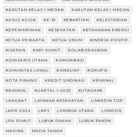
KARUTAN KELAS 1 MEDAN
KARUTAN KELAS I MEDAN
KASUS ACIOK
KE-61
KEBAKTIAN
KELESTARIAN
KEPEMIMPINAN
KESEHATAN
KETAHANAN ENERGI
KETUA PEWARTA
KETUA UMUM
KINERJA POSITIF
KISARAN
KNPI SUMUT
KOLABORASIKAN
KOMISARIS UTAMA
KOMUNIKASI
KOMUNITAS LOKAL
KONDUSIF
KORUPSI
KOTA PINANG
KREDIT SINDIKASI
KRIMINAL
KRIMINSL
KUARTAL I-2025
KUTACANE
LANGKAT
LAYANAN KESEHATAN
LINKEDIN TOP
LKPD 2024
LKPJ
LOMBOK UTARA
LONDON
LPA SUMUT
LUBUK PAKAM
LUBUK PAKSM
MADINA
MAFIA TANAH