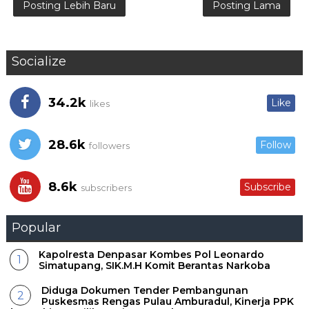
Posting Lebih Baru
Posting Lama
Socialize
34.2k
Like
likes
28.6k
Follow
followers
8.6k
Subscribe
subscribers
Popular
Kapolresta Denpasar Kombes Pol Leonardo
Simatupang, SIK.M.H Komit Berantas Narkoba
Diduga Dokumen Tender Pembangunan
Puskesmas Rengas Pulau Amburadul, Kinerja PPK