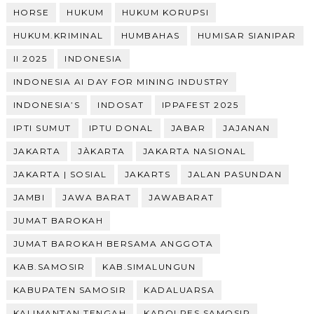
HORSE
HUKUM
HUKUM KORUPSI
HUKUM.KRIMINAL
HUMBAHAS
HUMISAR SIANIPAR
II 2025
INDONESIA
INDONESIA AI DAY FOR MINING INDUSTRY
INDONESIA’S
INDOSAT
IPPAFEST 2025
IPTI SUMUT
IPTU DONAL
JABAR
JAJANAN
JAKARTA
JÀKARTA
JAKARTA NASIONAL
JAKARTA | SOSIAL
JAKARTS
JALAN PASUNDAN
JAMBI
JAWA BARAT
JAWABARAT
JUMAT BAROKAH
JUMAT BAROKAH BERSAMA ANGGOTA
KAB.SAMOSIR
KAB.SIMALUNGUN
KABUPATEN SAMOSIR
KADALUARSA
KALIMANTAN TENGAH
KAPOLRES SAMOSIR