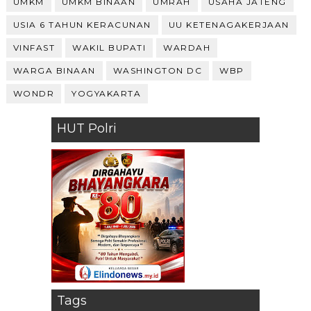
UMKM
UMKM BINAAN
UMRAH
USAHA JATENG
USIA 6 TAHUN KERACUNAN
UU KETENAGAKERJAAN
VINFAST
WAKIL BUPATI
WARDAH
WARGA BINAAN
WASHINGTON DC
WBP
WONDR
YOGYAKARTA
HUT Polri
Tags