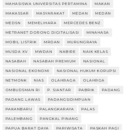
MAHASISWA UNIVERSITAS PERTAMINA
MAKAN
MAKASSAR
MASYARAKAT
MEDAN
MEDÀN
MEDSN
MEMELIHARA
MERCEDES BENZ
METRANET DORONG DIGITALISASI
MINAHASA
MOBIL LISTRIK
MRDAN
MURUNGRAYA
MUSDA XV
MWDAN
NABIRE
NAIK KELAS
NASABAH
NASABAH PREMIUM
NASIONAL
NASIONAL EKONOMI
NASIONAL HUKUM KORUPSI
NETMONK
NIAS
OLAHRAGA
OLAHRGA
OMBUDSMAN RI
P. SIANTAR
PABRIK
PADANG
PADANG LAWAS
PADANGSIDIMPUAN
PAKANBARU
PALANGKARAYA
PALAS
PALEMBANG
PANGKAL PINANG
PAPUA BARAT DAYA
PARIWISATA
PASKAH PAGI