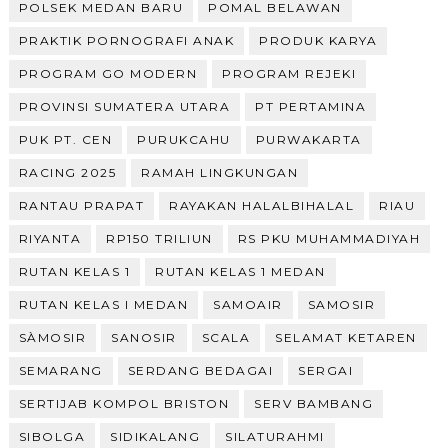
POLSEK MEDAN BARU
POMAL BELAWAN
PRAKTIK PORNOGRAFI ANAK
PRODUK KARYA
PROGRAM GO MODERN
PROGRAM REJEKI
PROVINSI SUMATERA UTARA
PT PERTAMINA
PUK PT. CEN
PURUKCAHU
PURWAKARTA
RACING 2025
RAMAH LINGKUNGAN
RANTAU PRAPAT
RAYAKAN HALALBIHALAL
RIAU
RIYANTA
RP150 TRILIUN
RS PKU MUHAMMADIYAH
RUTAN KELAS 1
RUTAN KELAS 1 MEDAN
RUTAN KELAS I MEDAN
SAMOAIR
SAMOSIR
SÀMOSIR
SANOSIR
SCALA
SELAMAT KETAREN
SEMARANG
SERDANG BEDAGAI
SERGAI
SERTIJAB KOMPOL BRISTON
SERV BAMBANG
SIBOLGA
SIDIKALANG
SILATURAHMI