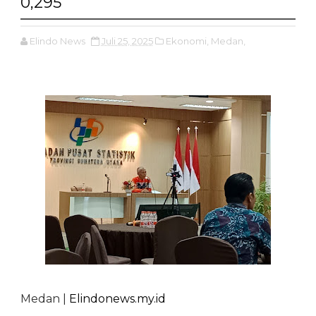
0,295
Elindo News
Juli 25, 2025
Ekonomi,
Medan,
Medan |
Elindonews.my.id