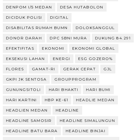
DENPOM I/5 MEDAN
DESA HUTABOLON
DICIDUK POLISI
DIGITAL
DISABILITAS RUMAH BUMN
DOLOKSANGGUL
DONOR DARAH
DPC SBNI MURA
DUKUNG 84.291
EFEKTIFITAS
EKONOMI
EKONOMI GLOBAL
EKSEKUSI LAHAN
ENERGI
ESG GOZERO%
FLORES
GAMAT-RI
GERAK CEPAT
GJL
GKPI JK SENTOSA
GROUPPROGRAM
GUNUNGSITOLI
HARI BHAKTI
HARI BUMI
HARI KARTINI
HBP KE-61
HEADLIE MEDAN
HEADLIEN MEDAN
HEADLINE
HEADLINE SAMOSIR
HEADLINE SIMALUNGUN
HEADLINE BATU BARA
HEADLINE BINJAI