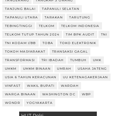
TANGERANG
TANGKAP 3 ORANG
TANJUNG BALAI
TAPANULI SELATAN
TAPANULI UTARA
TARAKAN
TARUTUNG
TEBINGTINGGI
TELKOM
TELKOM INDONESIA
TELKOM TUTUP TAHUN 2024
TIM BPK AUDIT
TNI
TNI KODAM I/BB
TOBA
TOKO ELEKTRONIK
TOKOH MASYARAKAT
TRANSAKSI GAGAL
TRANSFORMASI
TRI IBADAH
TUMBUH
UMK
UMKM
UMKM BINAAN
UMRAH
USAHA JATENG
USIA 6 TAHUN KERACUNAN
UU KETENAGAKERJAAN
VINFAST
WAKIL BUPATI
WARDAH
WARGA BINAAN
WASHINGTON DC
WBP
WONDR
YOGYAKARTA
HUT Polri