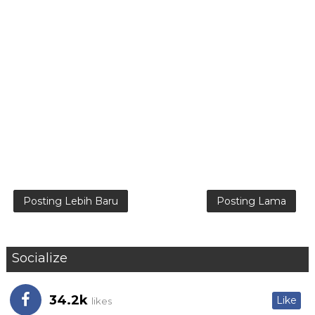
Posting Lebih Baru
Posting Lama
Socialize
34.2k
Like
likes