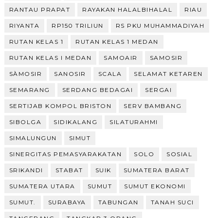
RANTAU PRAPAT
RAYAKAN HALALBIHALAL
RIAU
RIYANTA
RP150 TRILIUN
RS PKU MUHAMMADIYAH
RUTAN KELAS 1
RUTAN KELAS 1 MEDAN
RUTAN KELAS I MEDAN
SAMOAIR
SAMOSIR
SÀMOSIR
SANOSIR
SCALA
SELAMAT KETAREN
SEMARANG
SERDANG BEDAGAI
SERGAI
SERTIJAB KOMPOL BRISTON
SERV BAMBANG
SIBOLGA
SIDIKALANG
SILATURAHMI
SIMALUNGUN
SIMUT
SINERGITAS PEMASYARAKATAN
SOLO
SOSIAL
SRIKANDI
STABAT
SUIK
SUMATERA BARAT
SUMATERA UTARA
SUMUT
SUMUT EKONOMI
SUMUT.
SURABAYA
TABUNGAN
TANAH SUCI