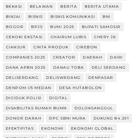
BEKASI
BELAWAN
BERITA
BERITA UTAMA
BINJAI
BISNIS
BISNIS KOMUNIKASI
BNI
BOGOR
BPJS
BUMI 2025
BUPATI SAMOSIR
CEKOKI EKSTASI
CHAIRUM LUBIS
CHERY J6
CIANJUR
CINTA PRODUK
CIREBON
COMPANIES 2025
CREATOR
DAERAH
DAIRI
DANA APBN 2025
DANAU TOBA
DELI SERDANG
DELISERDANG
DELISWRDANG
DENPASAR
DENPOM I/5 MEDAN
DESA HUTABOLON
DICIDUK POLISI
DIGITAL
DISABILITAS RUMAH BUMN
DOLOKSANGGUL
DONOR DARAH
DPC SBNI MURA
DUKUNG 84.291
EFEKTIFITAS
EKONOMI
EKONOMI GLOBAL