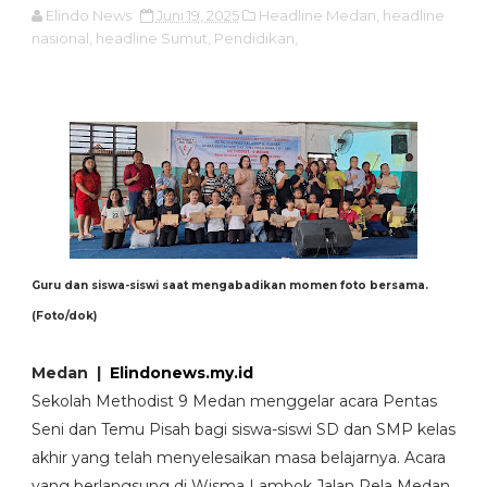
Elindo News
Juni 19, 2025
Headline Medan,
headline
nasional,
headline Sumut,
Pendidikan,
Guru dan siswa-siswi saat mengabadikan momen foto bersama.
(Foto/dok)
Medan |
Elindonews.my.id
Sekolah Methodist 9 Medan menggelar acara Pentas
Seni dan Temu Pisah bagi siswa-siswi SD dan SMP kelas
akhir yang telah menyelesaikan masa belajarnya. Acara
yang berlangsung di Wisma Lambok Jalan Rela Medan,