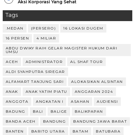
Aksi Korporasi Yang Sehat
Tags
.MEDAN
(PERSERO)
16 LOKASI DUGEM
16 PERSEN
4 MILIAR
ABDU DWIKY RAIH GELAR MAGISTER HUKUM DARI
UMSU
ACEH
ADMINISTRATOR
AL SHAF TOUR
ALDI SYAHPUTRA SIREGAR
ALFAMART TANJUNG SARI
ALOKASIKAN ALSINTAN
ANAK
ANAK YATIM PIATU
ANGGARAN 2024
ANGGOTA
ANGKATAN I
ASAHAN
AUDIENSI
BADUNG
BALI
BALIGE
BALIKPAPAN
BANDA ACEH
BANDUNG
BANDUNG JAWA BARAT
BANTEN
BARITO UTARA
BATAM
BATUBARA