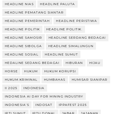
HEADLINE NIAS
HEADLINE PALUTA
HEADLINE PEMATANG SIANTAR
HEADLINE PEMERINTAH
HEADLINE PERISTIWA
HEADLINE POLITIK
HEADLINE POLITIK.
HEADLINE SAMOSIR
HEADLINE SERDANG BEDAGAI
HEADLINE SIBOLGA
HEADLINE SIMALUNGUN
HEADLINE SOSIAL
HEADLINE SUMUT
HEDALINE SEDANG BEDAGAI
HIBURAN
HIJAU
HORSE
HUKUM
HUKUM KORUPSI
HUKUM.KRIMINAL
HUMBAHAS
HUMISAR SIANIPAR
II 2025
INDONESIA
INDONESIA AI DAY FOR MINING INDUSTRY
INDONESIA’S
INDOSAT
IPPAFEST 2025
IPTI SUMUT
IPTU DONAL
JABAR
JAJANAN