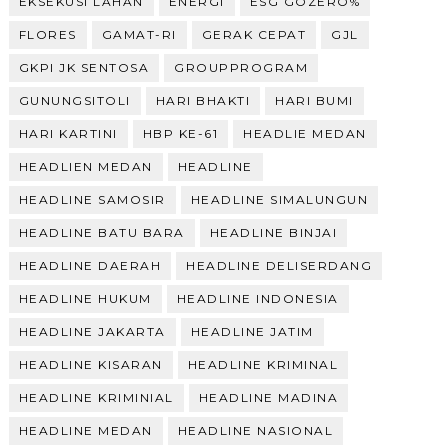
EKSEKUSI LAHAN
ENERGI
ESG GOZERO%
FLORES
GAMAT-RI
GERAK CEPAT
GJL
GKPI JK SENTOSA
GROUPPROGRAM
GUNUNGSITOLI
HARI BHAKTI
HARI BUMI
HARI KARTINI
HBP KE-61
HEADLIE MEDAN
HEADLIEN MEDAN
HEADLINE
HEADLINE SAMOSIR
HEADLINE SIMALUNGUN
HEADLINE BATU BARA
HEADLINE BINJAI
HEADLINE DAERAH
HEADLINE DELISERDANG
HEADLINE HUKUM
HEADLINE INDONESIA
HEADLINE JAKARTA
HEADLINE JATIM
HEADLINE KISARAN
HEADLINE KRIMINAL
HEADLINE KRIMINIAL
HEADLINE MADINA
HEADLINE MEDAN
HEADLINE NASIONAL