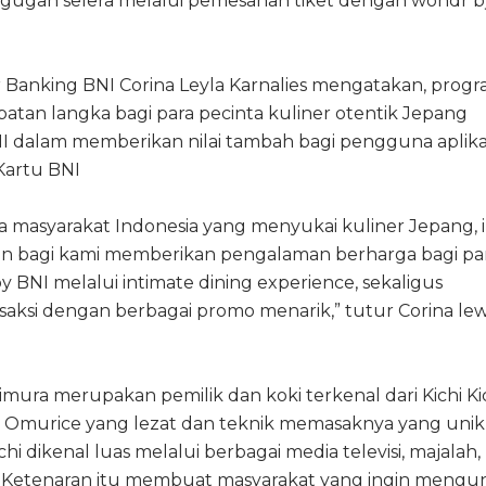
ugah selera melalui pemesanan tiket dengan wondr b
Banking BNI Corina Leyla Karnalies mengatakan, progra
an langka bagi para pecinta kuliner otentik Jepang
BNI dalam memberikan nilai tambah bagi pengguna aplika
Kartu BNI
masyarakat Indonesia yang menyukai kuliner Jepang, i
n bagi kami memberikan pengalaman berharga bagi pa
BNI melalui intimate dining experience, sekaligus
aksi dengan berbagai promo menarik,” tutur Corina le
mura merupakan pemilik dan koki terkenal dari Kichi Ki
 Omurice yang lezat dan teknik memasaknya yang unik
chi dikenal luas melalui berbagai media televisi, majalah
 Ketenaran itu membuat masyarakat yang ingin mengu