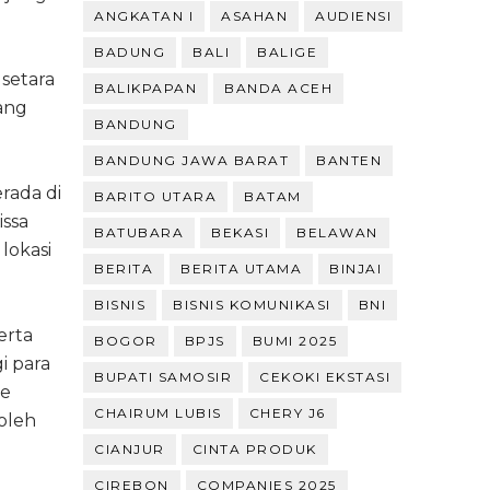
ANGKATAN I
ASAHAN
AUDIENSI
BADUNG
BALI
BALIGE
setara
BALIKPAPAN
BANDA ACEH
yang
BANDUNG
BANDUNG JAWA BARAT
BANTEN
rada di
BARITO UTARA
BATAM
issa
BATUBARA
BEKASI
BELAWAN
lokasi
BERITA
BERITA UTAMA
BINJAI
BISNIS
BISNIS KOMUNIKASI
BNI
erta
BOGOR
BPJS
BUMI 2025
i para
BUPATI SAMOSIR
CEKOKI EKSTASI
ce
CHAIRUM LUBIS
CHERY J6
oleh
CIANJUR
CINTA PRODUK
CIREBON
COMPANIES 2025