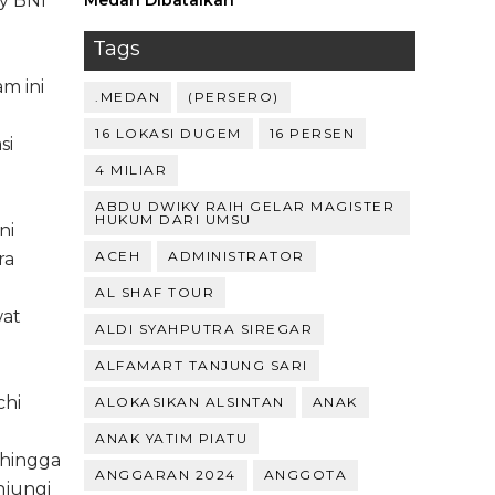
y BNI
Medan Dibatalkan
Tags
m ini
.MEDAN
(PERSERO)
16 LOKASI DUGEM
16 PERSEN
si
4 MILIAR
ABDU DWIKY RAIH GELAR MAGISTER
HUKUM DARI UMSU
ni
ACEH
ADMINISTRATOR
ra
AL SHAF TOUR
wat
ALDI SYAHPUTRA SIREGAR
ALFAMART TANJUNG SARI
chi
ALOKASIKAN ALSINTAN
ANAK
ANAK YATIM PIATU
, hingga
ANGGARAN 2024
ANGGOTA
njungi