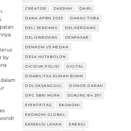
h
CREATOR
DAERAH
DAIRI
n
DANA APBN 2025
DANAU TOBA
.
mpatan
DELI SERDANG
DELISERDANG
nnya.
DELISWRDANG
DENPASAR
DENPOM I/5 MEDAN
terus
DESA HUTABOLON
r by
ana
DICIDUK POLISI
DIGITAL
DISABILITAS RUMAH BUMN
 dalam
DOLOKSANGGUL
DONOR DARAH
ur
DPC SBNI MURA
DUKUNG 84.291
EFEKTIFITAS
EKONOMI
es
EKONOMI GLOBAL
i wondr
EKSEKUSI LAHAN
ENERGI