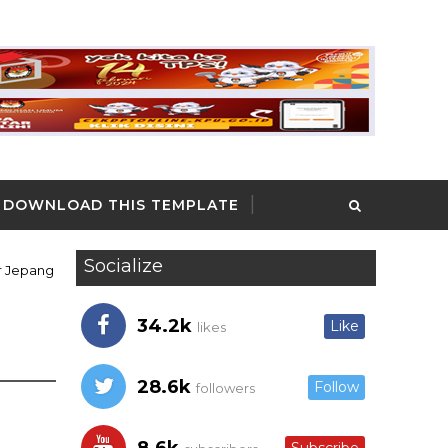
DOWNLOAD THIS TEMPLATE
Socialize
r Jepang
34.2k
Like
likes
28.6k
Follow
followers