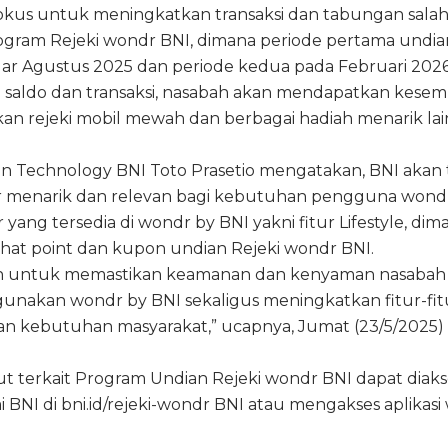
fokus untuk meningkatkan transaksi dan tabungan sala
ogram Rejeki wondr BNI, dimana periode pertama undia
lar Agustus 2025 dan periode kedua pada Februari 2026
 saldo dan transaksi, nasabah akan mendapatkan kese
 rejeki mobil mewah dan berbagai hadiah menarik lai
on Technology BNI Toto Prasetio mengatakan, BNI akan 
r menarik dan relevan bagi kebutuhan pengguna wond
r yang tersedia di wondr by BNI yakni fitur Lifestyle, dim
hat point dan kupon undian Rejeki wondr BNI.
n untuk memastikan keamanan dan kenyaman nasabah
unakan wondr by BNI sekaligus meningkatkan fitur-fit
an kebutuhan masyarakat,” ucapnya, Jumat (23/5/2025)
jut terkait Program Undian Rejeki wondr BNI dapat diaks
 BNI di bni.id/rejeki-wondr BNI atau mengakses aplikas