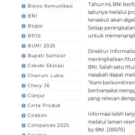
Tahun ini, BNI ber
Bisnis Komunikasi
satunya melalui pr
BNI
tersebut akan dige
Bogor
Setiap peningkatan
untuk memenangkan
BPJS
BUMI 2025
Direktur Informati
Bupati Samosir
meningkatkan fitu
Cekoki Ekstasi
BNI. Salah satu fitu
nasabah dapat meli
Chairum Lubis
”Kami berkomitme
Chery J6
bertransaksi mengg
Cianjur
yang relevan deng
Cinta Produk
Informasi lebih lan
Cirebon
melalui laman resmi
Companies 2025
by BNI. (JBR/15)