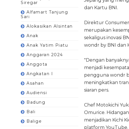
Jepang yang mengg
Siregar
dan Kartu BNI.
Alfamart Tanjung
Sari
Direktur Consumer 
Alokasikan Alsintan
merupakan kesempat
Anak
sekaligus inovasi 
wondr by BNI dan 
Anak Yatim Piatu
Anggaran 2024
"Dengan banyaknya 
Anggota
menjadi kesempata
Angkatan I
pengguna wondr by 
meningkatkan trans
Asahan
siaran pers.
Audiensi
Badung
Chef Motokichi Yuki
Bali
Omurice. Hidangan
menjadikan Kichi Ki
Balige
platform YouTube.