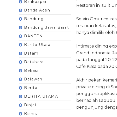
Balikpapan
Restoran ini sulit 
Banda Aceh
Bandung
Selain Omurice, re
restoran kelas atas
Bandung Jawa Barat
hanya dimiliki oleh K
BANTEN
Barito Utara
Intimate dining exp
Grand Indonesia, Ja
Batam
pada tanggal 20-22
Batubara
Cafe Kissa pada 20-
Bekasi
Belawan
Akhir pekan kemari
private dining di S
Berita
pengguna aplikasi 
BERITA UTAMA
berhadiah Labubu, 
Binjai
pengunjung dengan
Bisnis