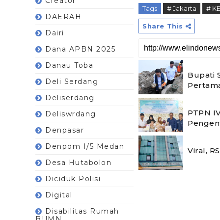
Creator
Tags
# Jakarta
# K
DAERAH
Share This
Dairi
Dana APBN 2025
Danau Toba
Bupati 
Deli Serdang
Pertam
Deliserdang
PTPN IV
Deliswrdang
Pengent
Denpasar
Denpom I/5 Medan
Viral, 
Desa Hutabolon
Diciduk Polisi
Digital
Disabilitas Rumah
BUMN