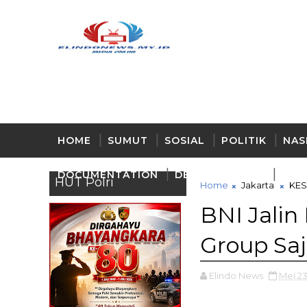
HOME
SUMUT
SOSIAL
POLITIK
NAS
DOCUMENTATION
DELI - SERDANG
BUD
HUT Polri
Home
Jakarta
KE
BNI Jalin
Group Saj
Elindo News
Mei 23