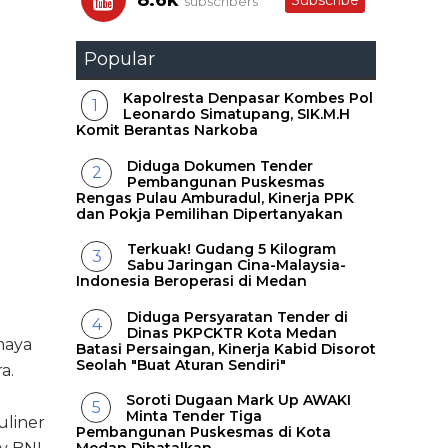
8.6k
Subscribe
subscribers
Popular
Kapolresta Denpasar Kombes Pol
Leonardo Simatupang, SIK.M.H
Komit Berantas Narkoba
Diduga Dokumen Tender
Pembangunan Puskesmas
Rengas Pulau Amburadul, Kinerja PPK
dan Pokja Pemilihan Dipertanyakan
Terkuak! Gudang 5 Kilogram
Sabu Jaringan Cina-Malaysia-
Indonesia Beroperasi di Medan
Diduga Persyaratan Tender di
Dinas PKPCKTR Kota Medan
maya
Batasi Persaingan, Kinerja Kabid Disorot
Seolah "Buat Aturan Sendiri"
a.
Soroti Dugaan Mark Up AWAKI
Minta Tender Tiga
uliner
Pembangunan Puskesmas di Kota