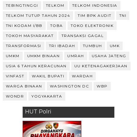
TEBINGTINGGI
TELKOM
TELKOM INDONESIA
TELKOM TUTUP TAHUN 2024
TIM BPK AUDIT
TNI
TNI KODAM I/BB
TOBA
TOKO ELEKTRONIK
TOKOH MASYARAKAT
TRANSAKSI GAGAL
TRANSFORMASI
TRI IBADAH
TUMBUH
UMK
UMKM
UMKM BINAAN
UMRAH
USAHA JATENG
USIA 6 TAHUN KERACUNAN
UU KETENAGAKERJAAN
VINFAST
WAKIL BUPATI
WARDAH
WARGA BINAAN
WASHINGTON DC
WBP
WONDR
YOGYAKARTA
HUT Polri