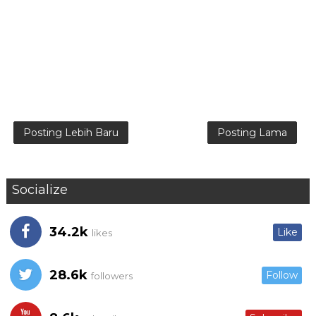
Posting Lebih Baru
Posting Lama
Socialize
34.2k
Like
likes
28.6k
Follow
followers