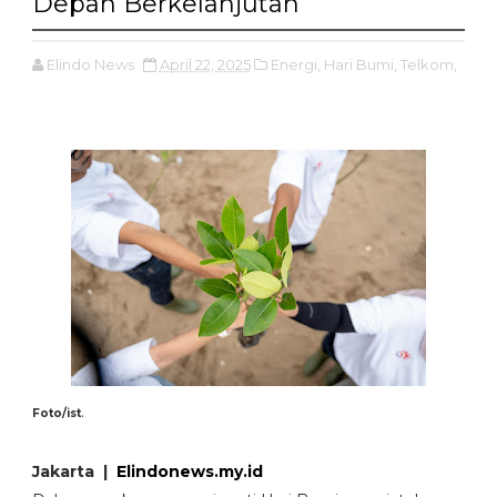
Depan Berkelanjutan
Elindo News
April 22, 2025
Energi,
Hari Bumi,
Telkom,
.
Foto/ist
Jakarta |
Elindonews.my.id