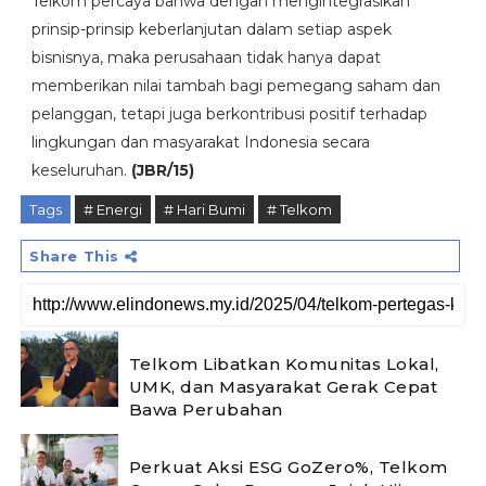
Telkom percaya bahwa dengan mengintegrasikan
prinsip-prinsip keberlanjutan dalam setiap aspek
bisnisnya, maka perusahaan tidak hanya dapat
memberikan nilai tambah bagi pemegang saham dan
pelanggan, tetapi juga berkontribusi positif terhadap
lingkungan dan masyarakat Indonesia secara
keseluruhan.
(JBR/15)
Tags
# Energi
# Hari Bumi
# Telkom
Share This
Telkom Libatkan Komunitas Lokal,
UMK, dan Masyarakat Gerak Cepat
Bawa Perubahan
Perkuat Aksi ESG GoZero%, Telkom