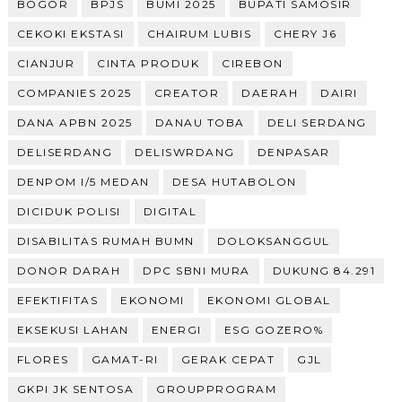
BOGOR
BPJS
BUMI 2025
BUPATI SAMOSIR
CEKOKI EKSTASI
CHAIRUM LUBIS
CHERY J6
CIANJUR
CINTA PRODUK
CIREBON
COMPANIES 2025
CREATOR
DAERAH
DAIRI
DANA APBN 2025
DANAU TOBA
DELI SERDANG
DELISERDANG
DELISWRDANG
DENPASAR
DENPOM I/5 MEDAN
DESA HUTABOLON
DICIDUK POLISI
DIGITAL
DISABILITAS RUMAH BUMN
DOLOKSANGGUL
DONOR DARAH
DPC SBNI MURA
DUKUNG 84.291
EFEKTIFITAS
EKONOMI
EKONOMI GLOBAL
EKSEKUSI LAHAN
ENERGI
ESG GOZERO%
FLORES
GAMAT-RI
GERAK CEPAT
GJL
GKPI JK SENTOSA
GROUPPROGRAM