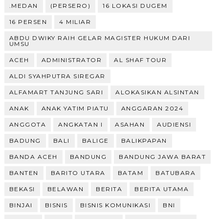
.MEDAN
(PERSERO)
16 LOKASI DUGEM
16 PERSEN
4 MILIAR
ABDU DWIKY RAIH GELAR MAGISTER HUKUM DARI
UMSU
ACEH
ADMINISTRATOR
AL SHAF TOUR
ALDI SYAHPUTRA SIREGAR
ALFAMART TANJUNG SARI
ALOKASIKAN ALSINTAN
ANAK
ANAK YATIM PIATU
ANGGARAN 2024
ANGGOTA
ANGKATAN I
ASAHAN
AUDIENSI
BADUNG
BALI
BALIGE
BALIKPAPAN
BANDA ACEH
BANDUNG
BANDUNG JAWA BARAT
BANTEN
BARITO UTARA
BATAM
BATUBARA
BEKASI
BELAWAN
BERITA
BERITA UTAMA
BINJAI
BISNIS
BISNIS KOMUNIKASI
BNI