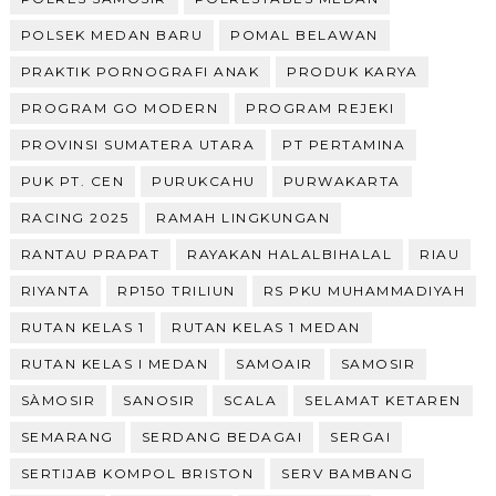
POLSEK MEDAN BARU
POMAL BELAWAN
PRAKTIK PORNOGRAFI ANAK
PRODUK KARYA
PROGRAM GO MODERN
PROGRAM REJEKI
PROVINSI SUMATERA UTARA
PT PERTAMINA
PUK PT. CEN
PURUKCAHU
PURWAKARTA
RACING 2025
RAMAH LINGKUNGAN
RANTAU PRAPAT
RAYAKAN HALALBIHALAL
RIAU
RIYANTA
RP150 TRILIUN
RS PKU MUHAMMADIYAH
RUTAN KELAS 1
RUTAN KELAS 1 MEDAN
RUTAN KELAS I MEDAN
SAMOAIR
SAMOSIR
SÀMOSIR
SANOSIR
SCALA
SELAMAT KETAREN
SEMARANG
SERDANG BEDAGAI
SERGAI
SERTIJAB KOMPOL BRISTON
SERV BAMBANG