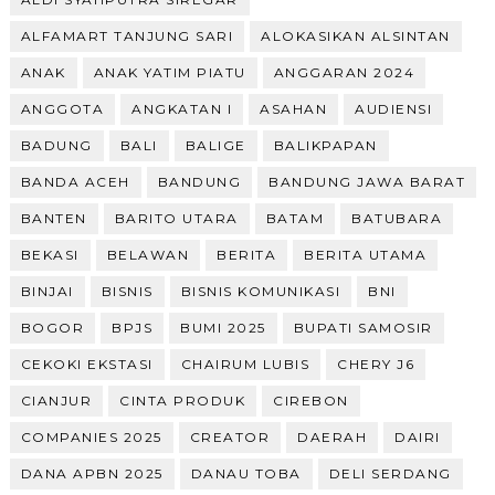
ALFAMART TANJUNG SARI
ALOKASIKAN ALSINTAN
ANAK
ANAK YATIM PIATU
ANGGARAN 2024
ANGGOTA
ANGKATAN I
ASAHAN
AUDIENSI
BADUNG
BALI
BALIGE
BALIKPAPAN
BANDA ACEH
BANDUNG
BANDUNG JAWA BARAT
BANTEN
BARITO UTARA
BATAM
BATUBARA
BEKASI
BELAWAN
BERITA
BERITA UTAMA
BINJAI
BISNIS
BISNIS KOMUNIKASI
BNI
BOGOR
BPJS
BUMI 2025
BUPATI SAMOSIR
CEKOKI EKSTASI
CHAIRUM LUBIS
CHERY J6
CIANJUR
CINTA PRODUK
CIREBON
COMPANIES 2025
CREATOR
DAERAH
DAIRI
DANA APBN 2025
DANAU TOBA
DELI SERDANG