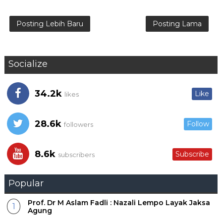
Posting Lebih Baru
Posting Lama
Socialize
34.2k
Like
likes
28.6k
Follow
followers
8.6k
Subscribe
subscribers
Popular
Prof. Dr M Aslam Fadli : Nazali Lempo Layak Jaksa
Agung