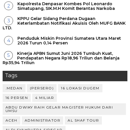
Kapolresta Denpasar Kombes Pol Leonardo
Simatupang, SIK.M.H Komit Berantas Narkoba
KPPU Gelar Sidang Perdana Dugaan
Keterlambatan Notifikasi Akuisis Oleh MUFG BANK
LTD.
Penduduk Miskin Provinsi Sumatera Utara Maret
2026 Turun 0,14 Persen
Kinerja APBN Sumut Juni 2026 Tumbuh Kuat,
Pendapatan Negara Rp18,96 Triliun dan Belanja
Rp35,94 Triliun
Tags
.MEDAN
(PERSERO)
16 LOKASI DUGEM
16 PERSEN
4 MILIAR
ABDU DWIKY RAIH GELAR MAGISTER HUKUM DARI
UMSU
ACEH
ADMINISTRATOR
AL SHAF TOUR
ALDI SYAHPUTRA SIREGAR