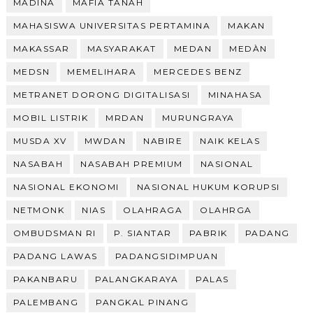
MADINA
MAFIA TANAH
MAHASISWA UNIVERSITAS PERTAMINA
MAKAN
MAKASSAR
MASYARAKAT
MEDAN
MEDÀN
MEDSN
MEMELIHARA
MERCEDES BENZ
METRANET DORONG DIGITALISASI
MINAHASA
MOBIL LISTRIK
MRDAN
MURUNGRAYA
MUSDA XV
MWDAN
NABIRE
NAIK KELAS
NASABAH
NASABAH PREMIUM
NASIONAL
NASIONAL EKONOMI
NASIONAL HUKUM KORUPSI
NETMONK
NIAS
OLAHRAGA
OLAHRGA
OMBUDSMAN RI
P. SIANTAR
PABRIK
PADANG
PADANG LAWAS
PADANGSIDIMPUAN
PAKANBARU
PALANGKARAYA
PALAS
PALEMBANG
PANGKAL PINANG