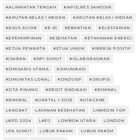
KALIMANTAN TENGAH
KAPOLRES SAMOSIR
KARUTAN KELAS 1 MEDAN
KARUTAN KELAS I MEDAN
KASUS ACIOK
KE-61
KEBAKTIAN
KELESTARIAN
KEPEMIMPINAN
KESEHATAN
KETAHANAN ENERGI
KETUA PEWARTA
KETUA UMUM
KINERJA POSITIF
KISARAN
KNPI SUMUT
KOLABORASIKAN
KOMISARIS UTAMA
KOMUNIKASI
KOMUNITAS LOKAL
KONDUSIF
KORUPSI
KOTA PINANG
KREDIT SINDIKASI
KRIMINAL
KRIMINSL
KUARTAL I-2025
KUTACANE
LANGKAT
LAYANAN KESEHATAN
LINKEDIN TOP
LKPD 2024
LKPJ
LOMBOK UTARA
LONDON
LPA SUMUT
LUBUK PAKAM
LUBUK PAKSM