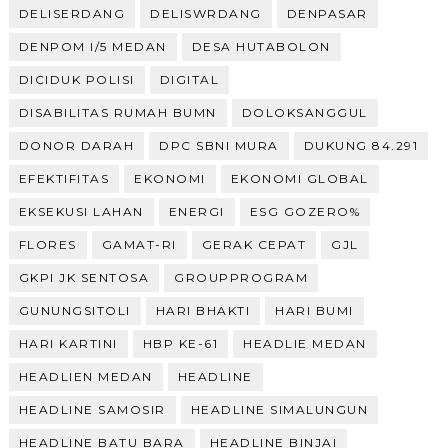
DELISERDANG
DELISWRDANG
DENPASAR
DENPOM I/5 MEDAN
DESA HUTABOLON
DICIDUK POLISI
DIGITAL
DISABILITAS RUMAH BUMN
DOLOKSANGGUL
DONOR DARAH
DPC SBNI MURA
DUKUNG 84.291
EFEKTIFITAS
EKONOMI
EKONOMI GLOBAL
EKSEKUSI LAHAN
ENERGI
ESG GOZERO%
FLORES
GAMAT-RI
GERAK CEPAT
GJL
GKPI JK SENTOSA
GROUPPROGRAM
GUNUNGSITOLI
HARI BHAKTI
HARI BUMI
HARI KARTINI
HBP KE-61
HEADLIE MEDAN
HEADLIEN MEDAN
HEADLINE
HEADLINE SAMOSIR
HEADLINE SIMALUNGUN
HEADLINE BATU BARA
HEADLINE BINJAI