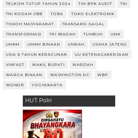
TELKOM TUTUP TAHUN 2024
TIM BPK AUDIT
TNI
TNI KODAM I/BB
TOBA
TOKO ELEKTRONIK
TOKOH MASYARAKAT
TRANSAKSI GAGAL
TRANSFORMASI
TRI IBADAH
TUMBUH
UMK
UMKM
UMKM BINAAN
UMRAH
USAHA JATENG
USIA 6 TAHUN KERACUNAN
UU KETENAGAKERJAAN
VINFAST
WAKIL BUPATI
WARDAH
WARGA BINAAN
WASHINGTON DC
WBP
WONDR
YOGYAKARTA
HUT Polri