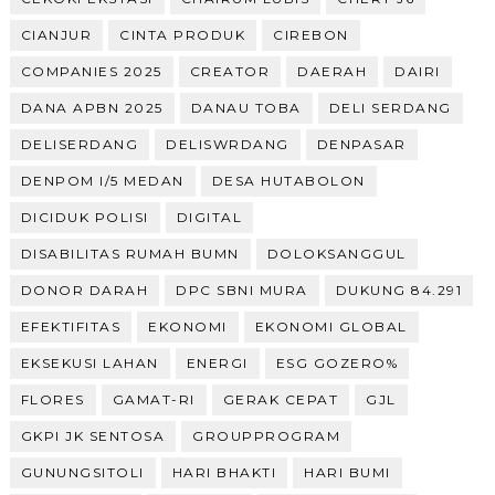
CIANJUR
CINTA PRODUK
CIREBON
COMPANIES 2025
CREATOR
DAERAH
DAIRI
DANA APBN 2025
DANAU TOBA
DELI SERDANG
DELISERDANG
DELISWRDANG
DENPASAR
DENPOM I/5 MEDAN
DESA HUTABOLON
DICIDUK POLISI
DIGITAL
DISABILITAS RUMAH BUMN
DOLOKSANGGUL
DONOR DARAH
DPC SBNI MURA
DUKUNG 84.291
EFEKTIFITAS
EKONOMI
EKONOMI GLOBAL
EKSEKUSI LAHAN
ENERGI
ESG GOZERO%
FLORES
GAMAT-RI
GERAK CEPAT
GJL
GKPI JK SENTOSA
GROUPPROGRAM
GUNUNGSITOLI
HARI BHAKTI
HARI BUMI