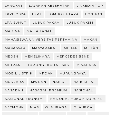
LANGKAT
LAYANAN KESEHATAN
LINKEDIN TOP
LKPD 2024
LKPJ
LOMBOK UTARA
LONDON
LPA SUMUT
LUBUK PAKAM
LUBUK PAKSM
MADINA
MAFIA TANAH
MAHASISWA UNIVERSITAS PERTAMINA
MAKAN
MAKASSAR
MASYARAKAT
MEDAN
MEDÀN
MEDSN
MEMELIHARA
MERCEDES BENZ
METRANET DORONG DIGITALISASI
MINAHASA
MOBIL LISTRIK
MRDAN
MURUNGRAYA
MUSDA XV
MWDAN
NABIRE
NAIK KELAS
NASABAH
NASABAH PREMIUM
NASIONAL
NASIONAL EKONOMI
NASIONAL HUKUM KORUPSI
NETMONK
NIAS
OLAHRAGA
OLAHRGA