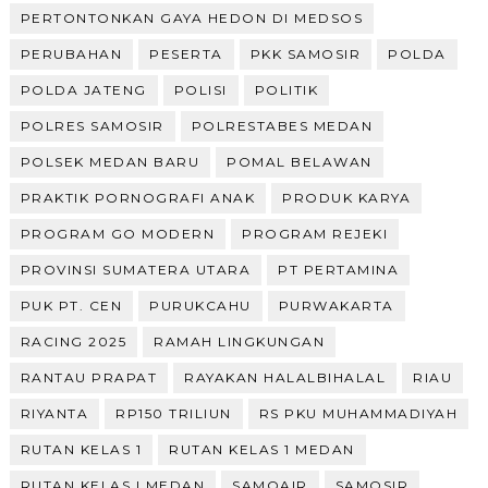
PERTONTONKAN GAYA HEDON DI MEDSOS
PERUBAHAN
PESERTA
PKK SAMOSIR
POLDA
POLDA JATENG
POLISI
POLITIK
POLRES SAMOSIR
POLRESTABES MEDAN
POLSEK MEDAN BARU
POMAL BELAWAN
PRAKTIK PORNOGRAFI ANAK
PRODUK KARYA
PROGRAM GO MODERN
PROGRAM REJEKI
PROVINSI SUMATERA UTARA
PT PERTAMINA
PUK PT. CEN
PURUKCAHU
PURWAKARTA
RACING 2025
RAMAH LINGKUNGAN
RANTAU PRAPAT
RAYAKAN HALALBIHALAL
RIAU
RIYANTA
RP150 TRILIUN
RS PKU MUHAMMADIYAH
RUTAN KELAS 1
RUTAN KELAS 1 MEDAN
RUTAN KELAS I MEDAN
SAMOAIR
SAMOSIR