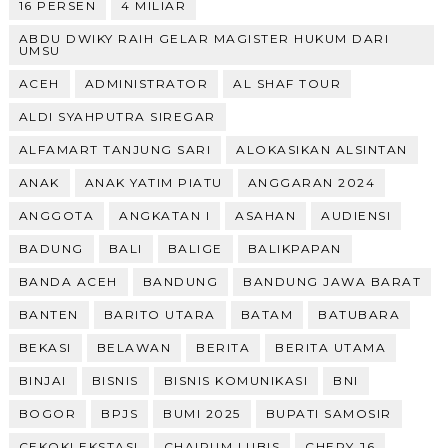
16 PERSEN
4 MILIAR
ABDU DWIKY RAIH GELAR MAGISTER HUKUM DARI
UMSU
ACEH
ADMINISTRATOR
AL SHAF TOUR
ALDI SYAHPUTRA SIREGAR
ALFAMART TANJUNG SARI
ALOKASIKAN ALSINTAN
ANAK
ANAK YATIM PIATU
ANGGARAN 2024
ANGGOTA
ANGKATAN I
ASAHAN
AUDIENSI
BADUNG
BALI
BALIGE
BALIKPAPAN
BANDA ACEH
BANDUNG
BANDUNG JAWA BARAT
BANTEN
BARITO UTARA
BATAM
BATUBARA
BEKASI
BELAWAN
BERITA
BERITA UTAMA
BINJAI
BISNIS
BISNIS KOMUNIKASI
BNI
BOGOR
BPJS
BUMI 2025
BUPATI SAMOSIR
CEKOKI EKSTASI
CHAIRUM LUBIS
CHERY J6