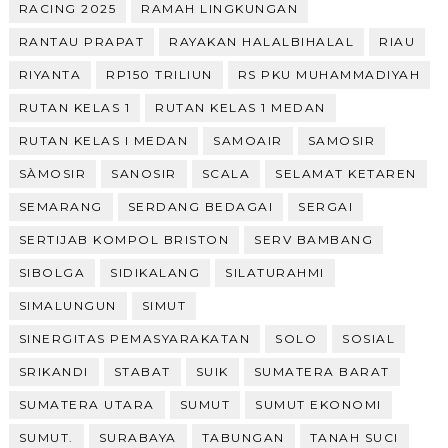
RACING 2025
RAMAH LINGKUNGAN
RANTAU PRAPAT
RAYAKAN HALALBIHALAL
RIAU
RIYANTA
RP150 TRILIUN
RS PKU MUHAMMADIYAH
RUTAN KELAS 1
RUTAN KELAS 1 MEDAN
RUTAN KELAS I MEDAN
SAMOAIR
SAMOSIR
SÀMOSIR
SANOSIR
SCALA
SELAMAT KETAREN
SEMARANG
SERDANG BEDAGAI
SERGAI
SERTIJAB KOMPOL BRISTON
SERV BAMBANG
SIBOLGA
SIDIKALANG
SILATURAHMI
SIMALUNGUN
SIMUT
SINERGITAS PEMASYARAKATAN
SOLO
SOSIAL
SRIKANDI
STABAT
SUIK
SUMATERA BARAT
SUMATERA UTARA
SUMUT
SUMUT EKONOMI
SUMUT.
SURABAYA
TABUNGAN
TANAH SUCI