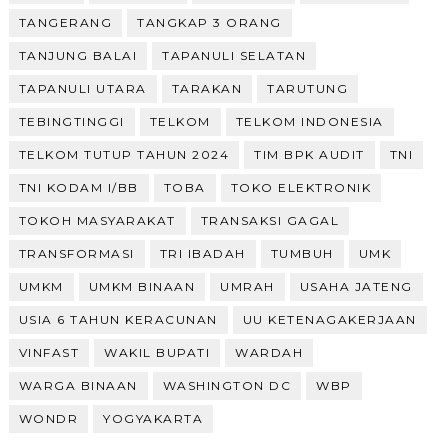
TANGERANG
TANGKAP 3 ORANG
TANJUNG BALAI
TAPANULI SELATAN
TAPANULI UTARA
TARAKAN
TARUTUNG
TEBINGTINGGI
TELKOM
TELKOM INDONESIA
TELKOM TUTUP TAHUN 2024
TIM BPK AUDIT
TNI
TNI KODAM I/BB
TOBA
TOKO ELEKTRONIK
TOKOH MASYARAKAT
TRANSAKSI GAGAL
TRANSFORMASI
TRI IBADAH
TUMBUH
UMK
UMKM
UMKM BINAAN
UMRAH
USAHA JATENG
USIA 6 TAHUN KERACUNAN
UU KETENAGAKERJAAN
VINFAST
WAKIL BUPATI
WARDAH
WARGA BINAAN
WASHINGTON DC
WBP
WONDR
YOGYAKARTA