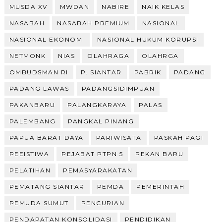
MUSDA XV
MWDAN
NABIRE
NAIK KELAS
NASABAH
NASABAH PREMIUM
NASIONAL
NASIONAL EKONOMI
NASIONAL HUKUM KORUPSI
NETMONK
NIAS
OLAHRAGA
OLAHRGA
OMBUDSMAN RI
P. SIANTAR
PABRIK
PADANG
PADANG LAWAS
PADANGSIDIMPUAN
PAKANBARU
PALANGKARAYA
PALAS
PALEMBANG
PANGKAL PINANG
PAPUA BARAT DAYA
PARIWISATA
PASKAH PAGI
PEEISTIWA
PEJABAT PTPN 5
PEKAN BARU
PELATIHAN
PEMASYARAKATAN
PEMATANG SIANTAR
PEMDA
PEMERINTAH
PEMUDA SUMUT
PENCURIAN
PENDAPATAN KONSOLIDASI
PENDIDIKAN