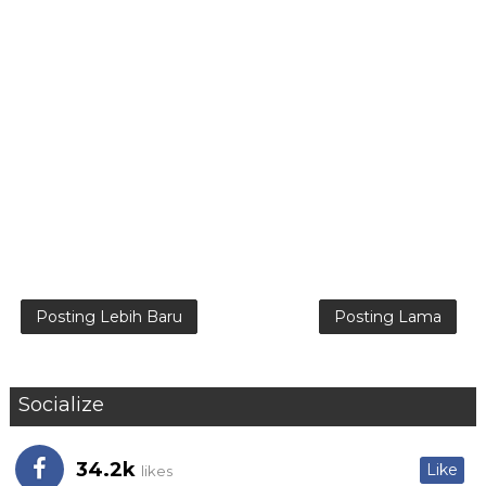
Posting Lebih Baru
Posting Lama
Socialize
34.2k
Like
likes