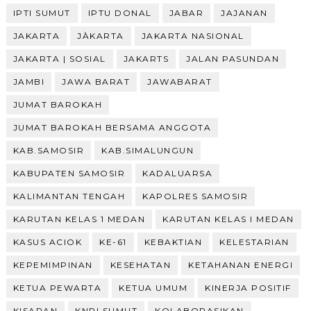
IPTI SUMUT
IPTU DONAL
JABAR
JAJANAN
JAKARTA
JÀKARTA
JAKARTA NASIONAL
JAKARTA | SOSIAL
JAKARTS
JALAN PASUNDAN
JAMBI
JAWA BARAT
JAWABARAT
JUMAT BAROKAH
JUMAT BAROKAH BERSAMA ANGGOTA
KAB.SAMOSIR
KAB.SIMALUNGUN
KABUPATEN SAMOSIR
KADALUARSA
KALIMANTAN TENGAH
KAPOLRES SAMOSIR
KARUTAN KELAS 1 MEDAN
KARUTAN KELAS I MEDAN
KASUS ACIOK
KE-61
KEBAKTIAN
KELESTARIAN
KEPEMIMPINAN
KESEHATAN
KETAHANAN ENERGI
KETUA PEWARTA
KETUA UMUM
KINERJA POSITIF
KISARAN
KNPI SUMUT
KOLABORASIKAN