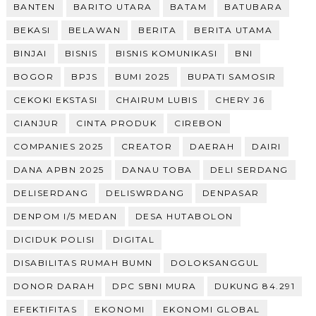
BANTEN
BARITO UTARA
BATAM
BATUBARA
BEKASI
BELAWAN
BERITA
BERITA UTAMA
BINJAI
BISNIS
BISNIS KOMUNIKASI
BNI
BOGOR
BPJS
BUMI 2025
BUPATI SAMOSIR
CEKOKI EKSTASI
CHAIRUM LUBIS
CHERY J6
CIANJUR
CINTA PRODUK
CIREBON
COMPANIES 2025
CREATOR
DAERAH
DAIRI
DANA APBN 2025
DANAU TOBA
DELI SERDANG
DELISERDANG
DELISWRDANG
DENPASAR
DENPOM I/5 MEDAN
DESA HUTABOLON
DICIDUK POLISI
DIGITAL
DISABILITAS RUMAH BUMN
DOLOKSANGGUL
DONOR DARAH
DPC SBNI MURA
DUKUNG 84.291
EFEKTIFITAS
EKONOMI
EKONOMI GLOBAL