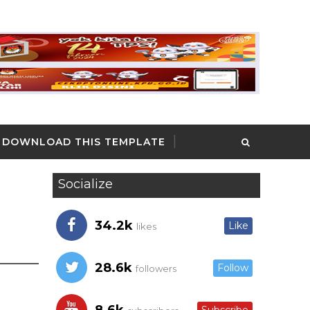
DOWNLOAD THIS TEMPLATE
Socialize
m
34.2k
Like
likes
28.6k
Follow
followers