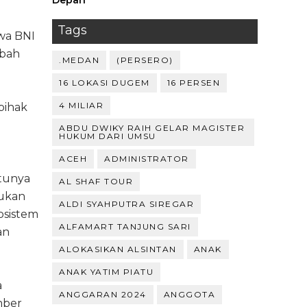
Depan ‎
Tags
hwa BNI
abah
.MEDAN
(PERSERO)
16 LOKASI DUGEM
16 PERSEN
4 MILIAR
pihak
ABDU DWIKY RAIH GELAR MAGISTER
HUKUM DARI UMSU
ACEH
ADMINISTRATOR
atunya
AL SHAF TOUR
jukan
ALDI SYAHPUTRA SIREGAR
kosistem
ALFAMART TANJUNG SARI
an
ALOKASIKAN ALSINTAN
ANAK
ANAK YATIM PIATU
a
ANGGARAN 2024
ANGGOTA
mber