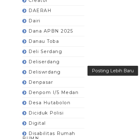
Creator
DAERAH
Dairi
Dana APBN 2025
Danau Toba
Deli Serdang
Deliserdang
Posting Lebih Baru
Deliswrdang
Denpasar
Denpom I/5 Medan
Desa Hutabolon
Diciduk Polisi
Digital
Disabilitas Rumah
BUMN