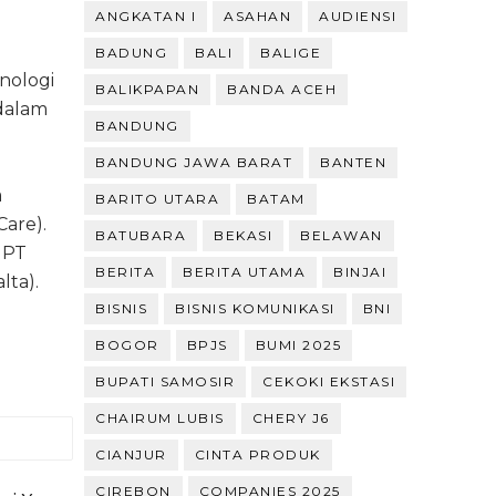
ANGKATAN I
ASAHAN
AUDIENSI
BADUNG
BALI
BALIGE
knologi
BALIKPAPAN
BANDA ACEH
 dalam
BANDUNG
BANDUNG JAWA BARAT
BANTEN
a
BARITO UTARA
BATAM
Care).
BATUBARA
BEKASI
BELAWAN
 PT
BERITA
BERITA UTAMA
BINJAI
lta).
BISNIS
BISNIS KOMUNIKASI
BNI
BOGOR
BPJS
BUMI 2025
BUPATI SAMOSIR
CEKOKI EKSTASI
CHAIRUM LUBIS
CHERY J6
CIANJUR
CINTA PRODUK
CIREBON
COMPANIES 2025