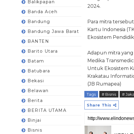
Balikpapan
2024.
Banda Aceh
Bandung
Para mitra tersebut
Kartu Indonesia (TK
Bandung Jawa Barat
Ekosistem Pendidik
BANTEN
Barito Utara
Adapun mitra yang 
Medika Transmedic (
Batam
Untuk Ekosistem Ka
Batubara
Krakatau Informati
Bekasi
(JB Rumapea)
Belawan
Tags
# Bisnis
# Jaka
Berita
Share This
BERITA UTAMA
Binjai
Bisnis