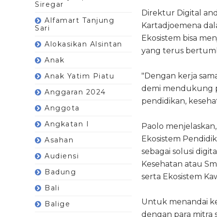
Siregar
Direktur Digital a
Alfamart Tanjung
Kartadjoemena dala
Sari
Ekosistem bisa me
Alokasikan Alsintan
yang terus bertum
Anak
"Dengan kerja sama
Anak Yatim Piatu
demi mendukung pe
Anggaran 2024
pendidikan, kesehat
Anggota
Angkatan I
Paolo menjelaskan, 
Ekosistem Pendidik
Asahan
sebagai solusi digi
Audiensi
Kesehatan atau Sm
Badung
serta Ekosistem Ka
Bali
Untuk menandai ke
Balige
dengan para mitra 