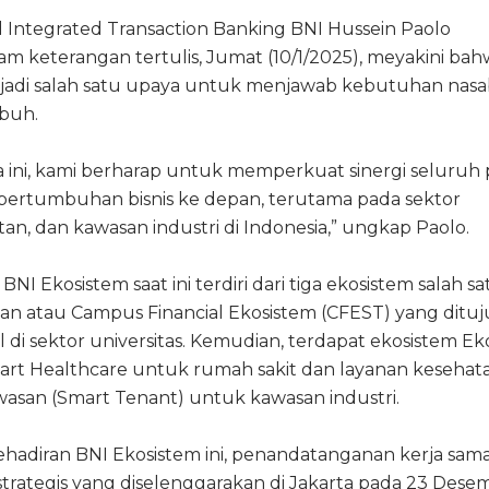
nd Integrated Transaction Banking BNI Hussein Paolo
m keterangan tertulis, Jumat (10/1/2025), meyakini ba
njadi salah satu upaya untuk menjawab kebutuhan nas
buh.
 ini, kami berharap untuk memperkuat sinergi seluruh 
rtumbuhan bisnis ke depan, terutama pada sektor
an, dan kawasan industri di Indonesia,” ungkap Paolo.
BNI Ekosistem saat ini terdiri dari tiga ekosistem salah s
an atau Campus Financial Ekosistem (CFEST) yang ditu
tal di sektor universitas. Kemudian, terdapat ekosistem E
art Healthcare untuk rumah sakit dan layanan kesehat
wasan (Smart Tenant) untuk kawasan industri.
hadiran BNI Ekosistem ini, penandatanganan kerja sam
strategis yang diselenggarakan di Jakarta pada 23 Dese