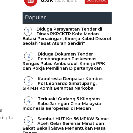
8.6k
Subscribe
subscribers
Popular
Diduga Persyaratan Tender di
Dinas PKPCKTR Kota Medan
Batasi Persaingan, Kinerja Kabid Disorot
Seolah "Buat Aturan Sendiri"
Diduga Dokumen Tender
Pembangunan Puskesmas
Rengas Pulau Amburadul, Kinerja PPK
dan Pokja Pemilihan Dipertanyakan
Kapolresta Denpasar Kombes
Pol Leonardo Simatupang,
SIK.M.H Komit Berantas Narkoba
Terkuak! Gudang 5 Kilogram
Sabu Jaringan Cina-Malaysia-
Indonesia Beroperasi di Medan
a
digital
Sambut HUT Ke-56 MPKW Sumut-
Aceh Gelar Seminar Minat dan
Bakat Bekali Siswa Menentukan Masa