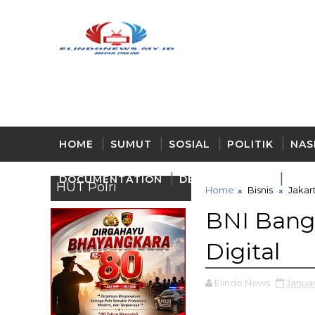
HOME
SUMUT
SOSIAL
POLITIK
NAS
DOCUMENTATION
DELI - SERDANG
BUD
HUT Polri
Home
Bisnis
Jakar
BNI Bangu
Digital
Elindo News
Januar