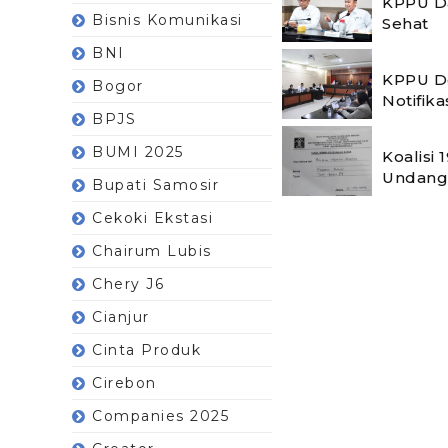
KPPU Da
Bisnis Komunikasi
Sehat
BNI
KPPU De
Bogor
Notifika
BPJS
BUMI 2025
Koalisi
Undang
Bupati Samosir
Cekoki Ekstasi
Chairum Lubis
Chery J6
Cianjur
Cinta Produk
Cirebon
Companies 2025