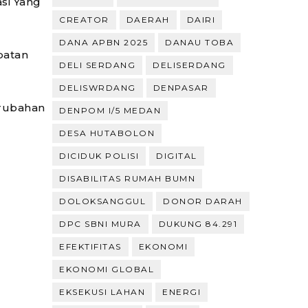
si Yang
CREATOR
DAERAH
DAIRI
DANA APBN 2025
DANAU TOBA
batan
DELI SERDANG
DELISERDANG
DELISWRDANG
DENPASAR
erubahan
DENPOM I/5 MEDAN
DESA HUTABOLON
DICIDUK POLISI
DIGITAL
DISABILITAS RUMAH BUMN
DOLOKSANGGUL
DONOR DARAH
DPC SBNI MURA
DUKUNG 84.291
EFEKTIFITAS
EKONOMI
EKONOMI GLOBAL
EKSEKUSI LAHAN
ENERGI