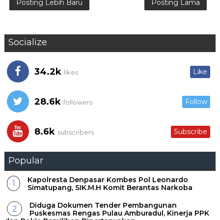
Posting Lebih Baru
Posting Lama
Socialize
34.2k
Like
likes
28.6k
Follow
followers
8.6k
Subscribe
subscribers
Popular
Kapolresta Denpasar Kombes Pol Leonardo
Simatupang, SIK.M.H Komit Berantas Narkoba
Diduga Dokumen Tender Pembangunan
Puskesmas Rengas Pulau Amburadul, Kinerja PPK