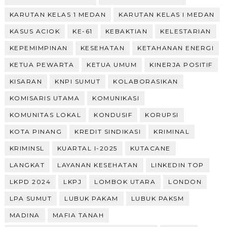
KARUTAN KELAS 1 MEDAN
KARUTAN KELAS I MEDAN
KASUS ACIOK
KE-61
KEBAKTIAN
KELESTARIAN
KEPEMIMPINAN
KESEHATAN
KETAHANAN ENERGI
KETUA PEWARTA
KETUA UMUM
KINERJA POSITIF
KISARAN
KNPI SUMUT
KOLABORASIKAN
KOMISARIS UTAMA
KOMUNIKASI
KOMUNITAS LOKAL
KONDUSIF
KORUPSI
KOTA PINANG
KREDIT SINDIKASI
KRIMINAL
KRIMINSL
KUARTAL I-2025
KUTACANE
LANGKAT
LAYANAN KESEHATAN
LINKEDIN TOP
LKPD 2024
LKPJ
LOMBOK UTARA
LONDON
LPA SUMUT
LUBUK PAKAM
LUBUK PAKSM
MADINA
MAFIA TANAH