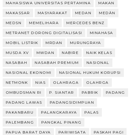
MAHASISWA UNIVERSITAS PERTAMINA
MAKAN
MAKASSAR
MASYARAKAT
MEDAN
MEDÀN
MEDSN
MEMELIHARA
MERCEDES BENZ
METRANET DORONG DIGITALISASI
MINAHASA
MOBIL LISTRIK
MRDAN
MURUNGRAYA
MUSDA XV
MWDAN
NABIRE
NAIK KELAS
NASABAH
NASABAH PREMIUM
NASIONAL
NASIONAL EKONOMI
NASIONAL HUKUM KORUPSI
NETMONK
NIAS
OLAHRAGA
OLAHRGA
OMBUDSMAN RI
P. SIANTAR
PABRIK
PADANG
PADANG LAWAS
PADANGSIDIMPUAN
PAKANBARU
PALANGKARAYA
PALAS
PALEMBANG
PANGKAL PINANG
PAPUA BARAT DAYA
PARIWISATA
PASKAH PAGI