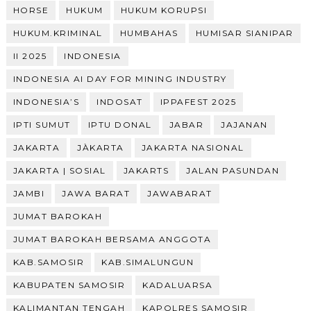
HORSE
HUKUM
HUKUM KORUPSI
HUKUM.KRIMINAL
HUMBAHAS
HUMISAR SIANIPAR
II 2025
INDONESIA
INDONESIA AI DAY FOR MINING INDUSTRY
INDONESIA’S
INDOSAT
IPPAFEST 2025
IPTI SUMUT
IPTU DONAL
JABAR
JAJANAN
JAKARTA
JÀKARTA
JAKARTA NASIONAL
JAKARTA | SOSIAL
JAKARTS
JALAN PASUNDAN
JAMBI
JAWA BARAT
JAWABARAT
JUMAT BAROKAH
JUMAT BAROKAH BERSAMA ANGGOTA
KAB.SAMOSIR
KAB.SIMALUNGUN
KABUPATEN SAMOSIR
KADALUARSA
KALIMANTAN TENGAH
KAPOLRES SAMOSIR