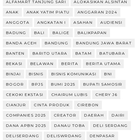
ALFAMART TANJUNG SARI
ALOKASIKAN ALSINTAN
ANAK
ANAK YATIM PIATU
ANGGARAN 2024
ANGGOTA
ANGKATAN I
ASAHAN
AUDIENSI
BADUNG
BALI
BALIGE
BALIKPAPAN
BANDA ACEH
BANDUNG
BANDUNG JAWA BARAT
BANTEN
BARITO UTARA
BATAM
BATUBARA
BEKASI
BELAWAN
BERITA
BERITA UTAMA
BINJAI
BISNIS
BISNIS KOMUNIKASI
BNI
BOGOR
BPJS
BUMI 2025
BUPATI SAMOSIR
CEKOKI EKSTASI
CHAIRUM LUBIS
CHERY J6
CIANJUR
CINTA PRODUK
CIREBON
COMPANIES 2025
CREATOR
DAERAH
DAIRI
DANA APBN 2025
DANAU TOBA
DELI SERDANG
DELISERDANG
DELISWRDANG
DENPASAR