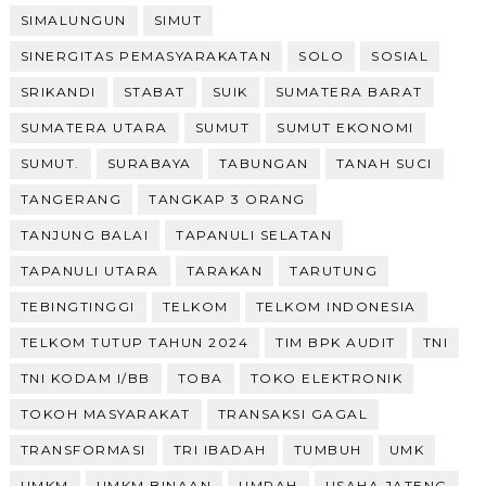
SIMALUNGUN
SIMUT
SINERGITAS PEMASYARAKATAN
SOLO
SOSIAL
SRIKANDI
STABAT
SUIK
SUMATERA BARAT
SUMATERA UTARA
SUMUT
SUMUT EKONOMI
SUMUT.
SURABAYA
TABUNGAN
TANAH SUCI
TANGERANG
TANGKAP 3 ORANG
TANJUNG BALAI
TAPANULI SELATAN
TAPANULI UTARA
TARAKAN
TARUTUNG
TEBINGTINGGI
TELKOM
TELKOM INDONESIA
TELKOM TUTUP TAHUN 2024
TIM BPK AUDIT
TNI
TNI KODAM I/BB
TOBA
TOKO ELEKTRONIK
TOKOH MASYARAKAT
TRANSAKSI GAGAL
TRANSFORMASI
TRI IBADAH
TUMBUH
UMK
UMKM
UMKM BINAAN
UMRAH
USAHA JATENG