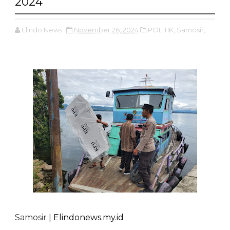
2024
Elindo News
November 26, 2024
POLITIK,
Samosir,
Samosir |
Elindonews.my.id