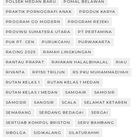
POLSEK MEDAN BARU
POMAL BELAWAN
PRAKTIK PORNOGRAFI ANAK
PRODUK KARYA
PROGRAM GO MODERN
PROGRAM REJEKI
PROVINSI SUMATERA UTARA
PT PERTAMINA
PUK PT. CEN
PURUKCAHU
PURWAKARTA
RACING 2025
RAMAH LINGKUNGAN
RANTAU PRAPAT
RAYAKAN HALALBIHALAL
RIAU
RIYANTA
RP150 TRILIUN
RS PKU MUHAMMADIYAH
RUTAN KELAS 1
RUTAN KELAS 1 MEDAN
RUTAN KELAS I MEDAN
SAMOAIR
SAMOSIR
SÀMOSIR
SANOSIR
SCALA
SELAMAT KETAREN
SEMARANG
SERDANG BEDAGAI
SERGAI
SERTIJAB KOMPOL BRISTON
SERV BAMBANG
SIBOLGA
SIDIKALANG
SILATURAHMI