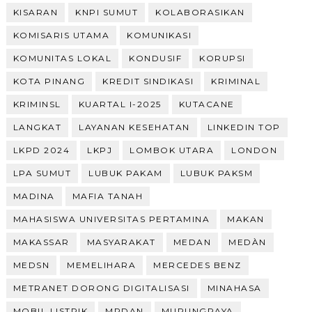
KISARAN
KNPI SUMUT
KOLABORASIKAN
KOMISARIS UTAMA
KOMUNIKASI
KOMUNITAS LOKAL
KONDUSIF
KORUPSI
KOTA PINANG
KREDIT SINDIKASI
KRIMINAL
KRIMINSL
KUARTAL I-2025
KUTACANE
LANGKAT
LAYANAN KESEHATAN
LINKEDIN TOP
LKPD 2024
LKPJ
LOMBOK UTARA
LONDON
LPA SUMUT
LUBUK PAKAM
LUBUK PAKSM
MADINA
MAFIA TANAH
MAHASISWA UNIVERSITAS PERTAMINA
MAKAN
MAKASSAR
MASYARAKAT
MEDAN
MEDÀN
MEDSN
MEMELIHARA
MERCEDES BENZ
METRANET DORONG DIGITALISASI
MINAHASA
MOBIL LISTRIK
MRDAN
MURUNGRAYA