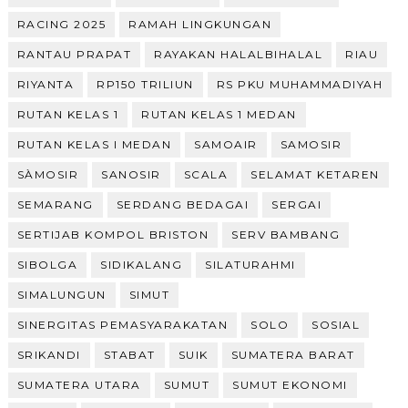
RACING 2025
RAMAH LINGKUNGAN
RANTAU PRAPAT
RAYAKAN HALALBIHALAL
RIAU
RIYANTA
RP150 TRILIUN
RS PKU MUHAMMADIYAH
RUTAN KELAS 1
RUTAN KELAS 1 MEDAN
RUTAN KELAS I MEDAN
SAMOAIR
SAMOSIR
SÀMOSIR
SANOSIR
SCALA
SELAMAT KETAREN
SEMARANG
SERDANG BEDAGAI
SERGAI
SERTIJAB KOMPOL BRISTON
SERV BAMBANG
SIBOLGA
SIDIKALANG
SILATURAHMI
SIMALUNGUN
SIMUT
SINERGITAS PEMASYARAKATAN
SOLO
SOSIAL
SRIKANDI
STABAT
SUIK
SUMATERA BARAT
SUMATERA UTARA
SUMUT
SUMUT EKONOMI