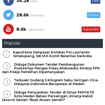
34.2k
Like
likes
28.6k
Follow
followers
8.6k
Subscribe
subscribers
Popular
Kapolresta Denpasar Kombes Pol Leonardo
Simatupang, SIK.M.H Komit Berantas Narkoba
Diduga Dokumen Tender Pembangunan
Puskesmas Rengas Pulau Amburadul, Kinerja PPK
dan Pokja Pemilihan Dipertanyakan
Terkuak! Gudang 5 Kilogram Sabu Jaringan Cina-
Malaysia-Indonesia Beroperasi di Medan
Diduga Persyaratan Tender di Dinas PKPCKTR
Kota Medan Batasi Persaingan, Kinerja Kabid
Disorot Seolah "Buat Aturan Sendiri"