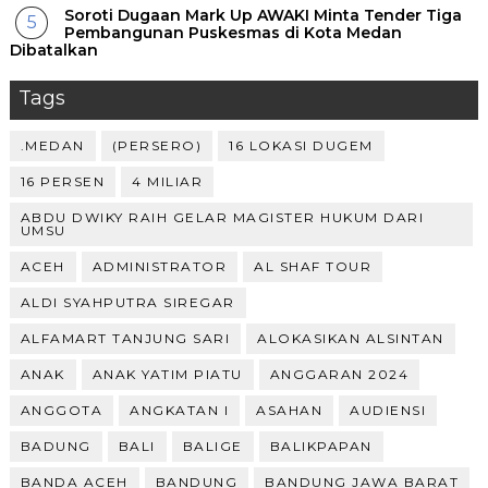
Soroti Dugaan Mark Up AWAKI Minta Tender Tiga
Pembangunan Puskesmas di Kota Medan
Dibatalkan
Tags
.MEDAN
(PERSERO)
16 LOKASI DUGEM
16 PERSEN
4 MILIAR
ABDU DWIKY RAIH GELAR MAGISTER HUKUM DARI
UMSU
ACEH
ADMINISTRATOR
AL SHAF TOUR
ALDI SYAHPUTRA SIREGAR
ALFAMART TANJUNG SARI
ALOKASIKAN ALSINTAN
ANAK
ANAK YATIM PIATU
ANGGARAN 2024
ANGGOTA
ANGKATAN I
ASAHAN
AUDIENSI
BADUNG
BALI
BALIGE
BALIKPAPAN
BANDA ACEH
BANDUNG
BANDUNG JAWA BARAT