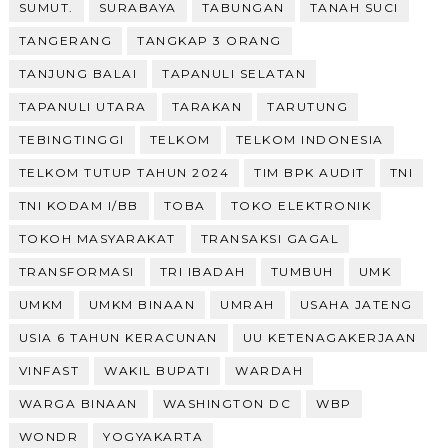
SUMUT.
SURABAYA
TABUNGAN
TANAH SUCI
TANGERANG
TANGKAP 3 ORANG
TANJUNG BALAI
TAPANULI SELATAN
TAPANULI UTARA
TARAKAN
TARUTUNG
TEBINGTINGGI
TELKOM
TELKOM INDONESIA
TELKOM TUTUP TAHUN 2024
TIM BPK AUDIT
TNI
TNI KODAM I/BB
TOBA
TOKO ELEKTRONIK
TOKOH MASYARAKAT
TRANSAKSI GAGAL
TRANSFORMASI
TRI IBADAH
TUMBUH
UMK
UMKM
UMKM BINAAN
UMRAH
USAHA JATENG
USIA 6 TAHUN KERACUNAN
UU KETENAGAKERJAAN
VINFAST
WAKIL BUPATI
WARDAH
WARGA BINAAN
WASHINGTON DC
WBP
WONDR
YOGYAKARTA