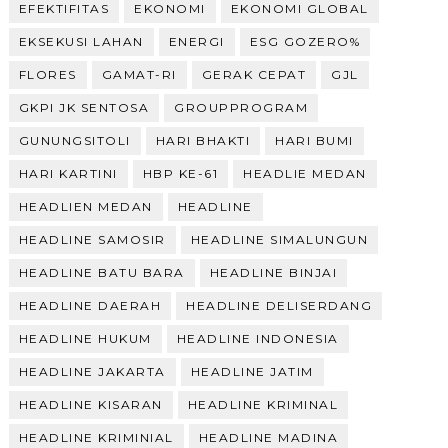
EFEKTIFITAS
EKONOMI
EKONOMI GLOBAL
EKSEKUSI LAHAN
ENERGI
ESG GOZERO%
FLORES
GAMAT-RI
GERAK CEPAT
GJL
GKPI JK SENTOSA
GROUPPROGRAM
GUNUNGSITOLI
HARI BHAKTI
HARI BUMI
HARI KARTINI
HBP KE-61
HEADLIE MEDAN
HEADLIEN MEDAN
HEADLINE
HEADLINE SAMOSIR
HEADLINE SIMALUNGUN
HEADLINE BATU BARA
HEADLINE BINJAI
HEADLINE DAERAH
HEADLINE DELISERDANG
HEADLINE HUKUM
HEADLINE INDONESIA
HEADLINE JAKARTA
HEADLINE JATIM
HEADLINE KISARAN
HEADLINE KRIMINAL
HEADLINE KRIMINIAL
HEADLINE MADINA