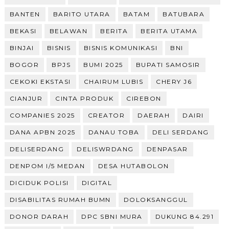
BANTEN
BARITO UTARA
BATAM
BATUBARA
BEKASI
BELAWAN
BERITA
BERITA UTAMA
BINJAI
BISNIS
BISNIS KOMUNIKASI
BNI
BOGOR
BPJS
BUMI 2025
BUPATI SAMOSIR
CEKOKI EKSTASI
CHAIRUM LUBIS
CHERY J6
CIANJUR
CINTA PRODUK
CIREBON
COMPANIES 2025
CREATOR
DAERAH
DAIRI
DANA APBN 2025
DANAU TOBA
DELI SERDANG
DELISERDANG
DELISWRDANG
DENPASAR
DENPOM I/5 MEDAN
DESA HUTABOLON
DICIDUK POLISI
DIGITAL
DISABILITAS RUMAH BUMN
DOLOKSANGGUL
DONOR DARAH
DPC SBNI MURA
DUKUNG 84.291