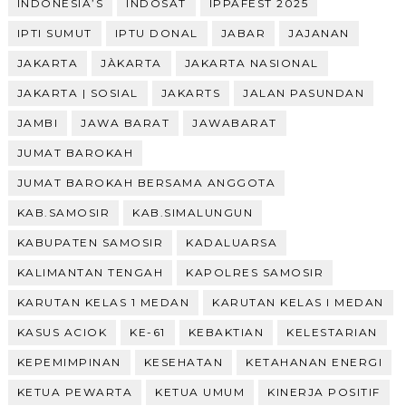
INDONESIA’S
INDOSAT
IPPAFEST 2025
IPTI SUMUT
IPTU DONAL
JABAR
JAJANAN
JAKARTA
JÀKARTA
JAKARTA NASIONAL
JAKARTA | SOSIAL
JAKARTS
JALAN PASUNDAN
JAMBI
JAWA BARAT
JAWABARAT
JUMAT BAROKAH
JUMAT BAROKAH BERSAMA ANGGOTA
KAB.SAMOSIR
KAB.SIMALUNGUN
KABUPATEN SAMOSIR
KADALUARSA
KALIMANTAN TENGAH
KAPOLRES SAMOSIR
KARUTAN KELAS 1 MEDAN
KARUTAN KELAS I MEDAN
KASUS ACIOK
KE-61
KEBAKTIAN
KELESTARIAN
KEPEMIMPINAN
KESEHATAN
KETAHANAN ENERGI
KETUA PEWARTA
KETUA UMUM
KINERJA POSITIF