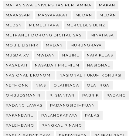
MAHASISWA UNIVERSITAS PERTAMINA
MAKAN
MAKASSAR
MASYARAKAT
MEDAN
MEDÀN
MEDSN
MEMELIHARA
MERCEDES BENZ
METRANET DORONG DIGITALISASI
MINAHASA
MOBIL LISTRIK
MRDAN
MURUNGRAYA
MUSDA XV
MWDAN
NABIRE
NAIK KELAS
NASABAH
NASABAH PREMIUM
NASIONAL
NASIONAL EKONOMI
NASIONAL HUKUM KORUPSI
NETMONK
NIAS
OLAHRAGA
OLAHRGA
OMBUDSMAN RI
P. SIANTAR
PABRIK
PADANG
PADANG LAWAS
PADANGSIDIMPUAN
PAKANBARU
PALANGKARAYA
PALAS
PALEMBANG
PANGKAL PINANG
PAPUA BARAT DAYA
PARIWISATA
PASKAH PAGI