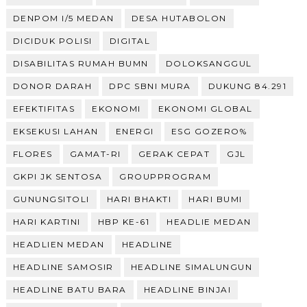
DENPOM I/5 MEDAN
DESA HUTABOLON
DICIDUK POLISI
DIGITAL
DISABILITAS RUMAH BUMN
DOLOKSANGGUL
DONOR DARAH
DPC SBNI MURA
DUKUNG 84.291
EFEKTIFITAS
EKONOMI
EKONOMI GLOBAL
EKSEKUSI LAHAN
ENERGI
ESG GOZERO%
FLORES
GAMAT-RI
GERAK CEPAT
GJL
GKPI JK SENTOSA
GROUPPROGRAM
GUNUNGSITOLI
HARI BHAKTI
HARI BUMI
HARI KARTINI
HBP KE-61
HEADLIE MEDAN
HEADLIEN MEDAN
HEADLINE
HEADLINE SAMOSIR
HEADLINE SIMALUNGUN
HEADLINE BATU BARA
HEADLINE BINJAI