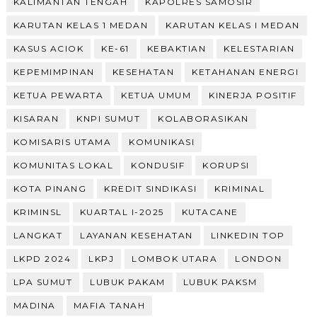
KALIMANTAN TENGAH
KAPOLRES SAMOSIR
KARUTAN KELAS 1 MEDAN
KARUTAN KELAS I MEDAN
KASUS ACIOK
KE-61
KEBAKTIAN
KELESTARIAN
KEPEMIMPINAN
KESEHATAN
KETAHANAN ENERGI
KETUA PEWARTA
KETUA UMUM
KINERJA POSITIF
KISARAN
KNPI SUMUT
KOLABORASIKAN
KOMISARIS UTAMA
KOMUNIKASI
KOMUNITAS LOKAL
KONDUSIF
KORUPSI
KOTA PINANG
KREDIT SINDIKASI
KRIMINAL
KRIMINSL
KUARTAL I-2025
KUTACANE
LANGKAT
LAYANAN KESEHATAN
LINKEDIN TOP
LKPD 2024
LKPJ
LOMBOK UTARA
LONDON
LPA SUMUT
LUBUK PAKAM
LUBUK PAKSM
MADINA
MAFIA TANAH