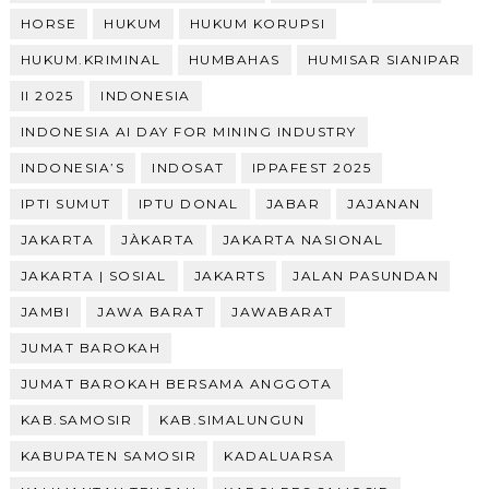
HORSE
HUKUM
HUKUM KORUPSI
HUKUM.KRIMINAL
HUMBAHAS
HUMISAR SIANIPAR
II 2025
INDONESIA
INDONESIA AI DAY FOR MINING INDUSTRY
INDONESIA’S
INDOSAT
IPPAFEST 2025
IPTI SUMUT
IPTU DONAL
JABAR
JAJANAN
JAKARTA
JÀKARTA
JAKARTA NASIONAL
JAKARTA | SOSIAL
JAKARTS
JALAN PASUNDAN
JAMBI
JAWA BARAT
JAWABARAT
JUMAT BAROKAH
JUMAT BAROKAH BERSAMA ANGGOTA
KAB.SAMOSIR
KAB.SIMALUNGUN
KABUPATEN SAMOSIR
KADALUARSA