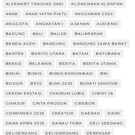
ALFAMART TANJUNG SARI
ALOKASIKAN ALSINTAN
ANAK
ANAK YATIM PIATU
ANGGARAN 2024
ANGGOTA
ANGKATAN I
ASAHAN
AUDIENSI
BADUNG
BALI
BALIGE
BALIKPAPAN
BANDA ACEH
BANDUNG
BANDUNG JAWA BARAT
BANTEN
BARITO UTARA
BATAM
BATUBARA
BEKASI
BELAWAN
BERITA
BERITA UTAMA
BINJAI
BISNIS
BISNIS KOMUNIKASI
BNI
BOGOR
BPJS
BUMI 2025
BUPATI SAMOSIR
CEKOKI EKSTASI
CHAIRUM LUBIS
CHERY J6
CIANJUR
CINTA PRODUK
CIREBON
COMPANIES 2025
CREATOR
DAERAH
DAIRI
DANA APBN 2025
DANAU TOBA
DELI SERDANG
DELISERDANG
DELISWRDANG
DENPASAR