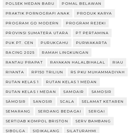
POLSEK MEDAN BARU
POMAL BELAWAN
PRAKTIK PORNOGRAFI ANAK
PRODUK KARYA
PROGRAM GO MODERN
PROGRAM REJEKI
PROVINSI SUMATERA UTARA
PT PERTAMINA
PUK PT. CEN
PURUKCAHU
PURWAKARTA
RACING 2025
RAMAH LINGKUNGAN
RANTAU PRAPAT
RAYAKAN HALALBIHALAL
RIAU
RIYANTA
RP150 TRILIUN
RS PKU MUHAMMADIYAH
RUTAN KELAS 1
RUTAN KELAS 1 MEDAN
RUTAN KELAS I MEDAN
SAMOAIR
SAMOSIR
SÀMOSIR
SANOSIR
SCALA
SELAMAT KETAREN
SEMARANG
SERDANG BEDAGAI
SERGAI
SERTIJAB KOMPOL BRISTON
SERV BAMBANG
SIBOLGA
SIDIKALANG
SILATURAHMI