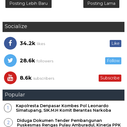
Posting Lebih Baru
Posting Lama
Socialize
34.2k
Like
likes
28.6k
Follow
followers
8.6k
Subscribe
subscribers
Popular
Kapolresta Denpasar Kombes Pol Leonardo
Simatupang, SIK.M.H Komit Berantas Narkoba
Diduga Dokumen Tender Pembangunan
Puskesmas Rengas Pulau Amburadul, Kinerja PPK