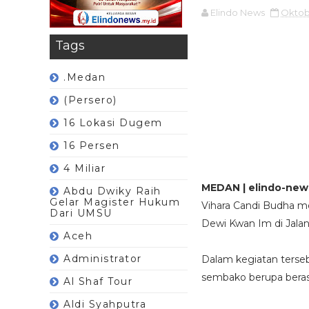
Elindo News
Oktob
Tags
.Medan
(Persero)
16 Lokasi Dugem
16 Persen
4 Miliar
MEDAN | elindo-new
Abdu Dwiky Raih
Gelar Magister Hukum
Vihara Candi Budha m
Dari UMSU
Dewi Kwan Im di Jala
Aceh
Administrator
Dalam kegiatan terse
sembako berupa beras,
Al Shaf Tour
Aldi Syahputra