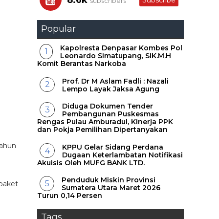
8.6k
Subscribe
subscribers
Popular
Kapolresta Denpasar Kombes Pol
Leonardo Simatupang, SIK.M.H
Komit Berantas Narkoba
Prof. Dr M Aslam Fadli : Nazali
Lempo Layak Jaksa Agung
Diduga Dokumen Tender
Pembangunan Puskesmas
Rengas Pulau Amburadul, Kinerja PPK
dan Pokja Pemilihan Dipertanyakan
tahun
KPPU Gelar Sidang Perdana
Dugaan Keterlambatan Notifikasi
Akuisis Oleh MUFG BANK LTD.
Penduduk Miskin Provinsi
paket
Sumatera Utara Maret 2026
Turun 0,14 Persen
Tags