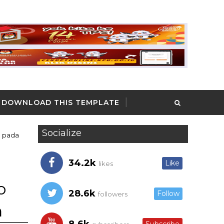
DOWNLOAD THIS TEMPLATE
Socialize
o pada
34.2k
Like
likes
o
28.6k
Follow
followers
n