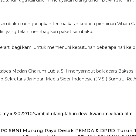
 setahun tiga kali dalam merayakan ulang tahun Dewi Kwan Im, 
sembako mengucapkan terima kasih kepada pimpinan Vihara Ca
din yang telah membagikan paket sembako.
erarti bagi kami untuk memenuhi kebutuhan beberapa hari ke d
tabes Medan Chairum Lubis, SH menyambut baik acara Baksos in
 Sekretaris Jaringan Media Siber Indonesia (JMSI) Sumut. (Roi/r
DPC SBNI Murung Raya Desak PEMDA & DPRD Turun 