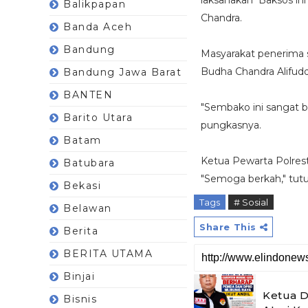
laksanakan Baksos ini
Balikpapan
Chandra.
Banda Aceh
Bandung
Masyarakat penerima 
Budha Chandra Alifud
Bandung Jawa Barat
BANTEN
"Sembako ini sangat b
Barito Utara
pungkasnya.
Batam
Ketua Pewarta Polres
Batubara
"Semoga berkah," tutup
Bekasi
Tags
# Sosial
Belawan
Share This
Berita
BERITA UTAMA
Binjai
Ketua 
Bisnis