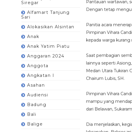
Pantauan wartawan, s
Siregar
Dengan tetap menguta
Alfamart Tanjung
Sari
Panitia acara menera
Alokasikan Alsintan
Pimpinan Vihara Cand
Anak
kepada warga kurang
Anak Yatim Piatu
Saat pembagian semb
Anggaran 2024
lainnya seperti Asiong,
Anggota
Medan Utara Tukiran 
Angkatan I
Chairum Lubis, SH.
Asahan
Pimpinan Vihara Cand
Audiensi
mampu yang mendapat 
Badung
dari Belawan, Sukarama
Bali
Balige
Dia menjelaskan, kegi