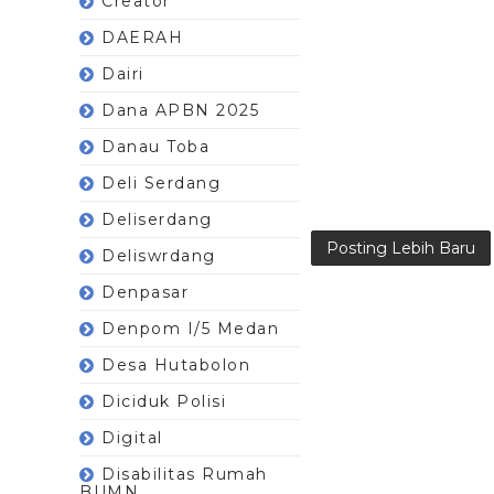
Creator
DAERAH
Dairi
Dana APBN 2025
Danau Toba
Deli Serdang
Deliserdang
Posting Lebih Baru
Deliswrdang
Denpasar
Denpom I/5 Medan
Desa Hutabolon
Diciduk Polisi
Digital
Disabilitas Rumah
BUMN