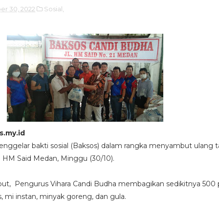
er 30, 2022
Sosial,
s.my.id
enggelar bakti sosial (Baksos) dalam rangka menyambut ulang 
n HM Said Medan, Minggu (30/10).
but, Pengurus Vihara Candi Budha membagikan sedikitnya 500 
 mi instan, minyak goreng, dan gula.