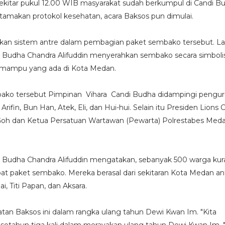
ekitar pukul 12.00 WIB masyarakat sudah berkumpul di Candi B
makan protokol kesehatan, acara Baksos pun dimulai.
pkan sistem antre dalam pembagian paket sembako tersebut. La
i Budha Chandra Alifuddin menyerahkan sembako secara simboli
 mampu yang ada di Kota Medan.
ako tersebut Pimpinan Vihara Candi Budha didampingi pengur
 Arifin, Bun Han, Atek, Eli, dan Hui-hui. Selain itu Presiden Lions 
Goh dan Ketua Persatuan Wartawan (Pewarta) Polrestabes Med
i Budha Chandra Alifuddin mengatakan, sebanyak 500 warga ku
paket sembako. Mereka berasal dari sekitaran Kota Medan anta
i, Titi Papan, dan Aksara.
atan Baksos ini dalam rangka ulang tahun Dewi Kwan Im. "Kita