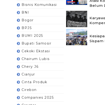
Atasi K
Bisnis Komunikasi
Belum 
BNI
Karyawa
Bogor
Kompen
BPJS
BUMI 2025
Kesiapa
Sispam 
Bupati Samosir
Cekoki Ekstasi
Chairum Lubis
Chery J6
Cianjur
Cinta Produk
Cirebon
Companies 2025