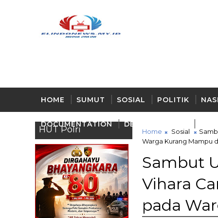
HOME
SUMUT
SOSIAL
POLITIK
NAS
DOCUMENTATION
DELI - SERDANG
BUD
HUT Polri
Home
Sosial
Sambu
Warga Kurang Mampu d
Sambut U
Vihara C
pada War