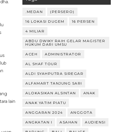
udha.
.MEDAN
(PERSERO)
16 LOKASI DUGEM
16 PERSEN
lu
4 MILIAR
s
ABDU DWIKY RAIH GELAR MAGISTER
HUKUM DARI UMSU
ACEH
ADMINISTRATOR
us
Club
AL SHAF TOUR
an
ALDI SYAHPUTRA SIREGAR
ALFAMART TANJUNG SARI
ALOKASIKAN ALSINTAN
ANAK
rang
ra lain
ANAK YATIM PIATU
ANGGARAN 2024
ANGGOTA
ANGKATAN I
ASAHAN
AUDIENSI
BADUNG
BALI
BALIGE