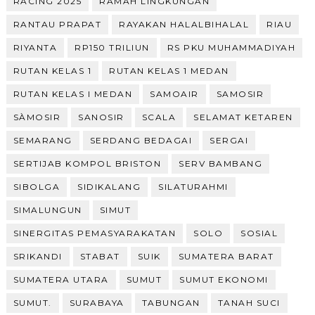
RACING 2025
RAMAH LINGKUNGAN
RANTAU PRAPAT
RAYAKAN HALALBIHALAL
RIAU
RIYANTA
RP150 TRILIUN
RS PKU MUHAMMADIYAH
RUTAN KELAS 1
RUTAN KELAS 1 MEDAN
RUTAN KELAS I MEDAN
SAMOAIR
SAMOSIR
SÀMOSIR
SANOSIR
SCALA
SELAMAT KETAREN
SEMARANG
SERDANG BEDAGAI
SERGAI
SERTIJAB KOMPOL BRISTON
SERV BAMBANG
SIBOLGA
SIDIKALANG
SILATURAHMI
SIMALUNGUN
SIMUT
SINERGITAS PEMASYARAKATAN
SOLO
SOSIAL
SRIKANDI
STABAT
SUIK
SUMATERA BARAT
SUMATERA UTARA
SUMUT
SUMUT EKONOMI
SUMUT.
SURABAYA
TABUNGAN
TANAH SUCI