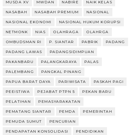
MUSDA XV
MWDAN
NABIRE
NAIK KELAS
NASABAH
NASABAH PREMIUM
NASIONAL
NASIONAL EKONOMI
NASIONAL HUKUM KORUPSI
NETMONK
NIAS
OLAHRAGA
OLAHRGA
OMBUDSMAN RI
P. SIANTAR
PABRIK
PADANG
PADANG LAWAS
PADANGSIDIMPUAN
PAKANBARU
PALANGKARAYA
PALAS
PALEMBANG
PANGKAL PINANG
PAPUA BARAT DAYA
PARIWISATA
PASKAH PAGI
PEEISTIWA
PEJABAT PTPN 5
PEKAN BARU
PELATIHAN
PEMASYARAKATAN
PEMATANG SIANTAR
PEMDA
PEMERINTAH
PEMUDA SUMUT
PENCURIAN
PENDAPATAN KONSOLIDASI
PENDIDIKAN