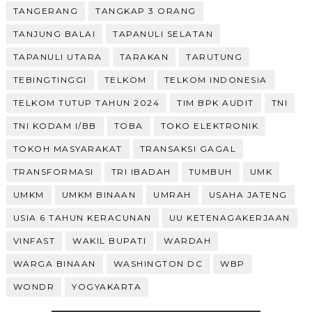
TANGERANG
TANGKAP 3 ORANG
TANJUNG BALAI
TAPANULI SELATAN
TAPANULI UTARA
TARAKAN
TARUTUNG
TEBINGTINGGI
TELKOM
TELKOM INDONESIA
TELKOM TUTUP TAHUN 2024
TIM BPK AUDIT
TNI
TNI KODAM I/BB
TOBA
TOKO ELEKTRONIK
TOKOH MASYARAKAT
TRANSAKSI GAGAL
TRANSFORMASI
TRI IBADAH
TUMBUH
UMK
UMKM
UMKM BINAAN
UMRAH
USAHA JATENG
USIA 6 TAHUN KERACUNAN
UU KETENAGAKERJAAN
VINFAST
WAKIL BUPATI
WARDAH
WARGA BINAAN
WASHINGTON DC
WBP
WONDR
YOGYAKARTA