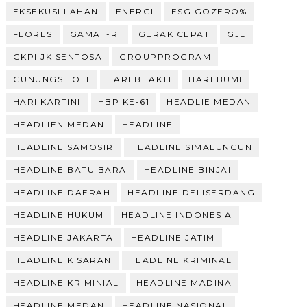
EKSEKUSI LAHAN
ENERGI
ESG GOZERO%
FLORES
GAMAT-RI
GERAK CEPAT
GJL
GKPI JK SENTOSA
GROUPPROGRAM
GUNUNGSITOLI
HARI BHAKTI
HARI BUMI
HARI KARTINI
HBP KE-61
HEADLIE MEDAN
HEADLIEN MEDAN
HEADLINE
HEADLINE SAMOSIR
HEADLINE SIMALUNGUN
HEADLINE BATU BARA
HEADLINE BINJAI
HEADLINE DAERAH
HEADLINE DELISERDANG
HEADLINE HUKUM
HEADLINE INDONESIA
HEADLINE JAKARTA
HEADLINE JATIM
HEADLINE KISARAN
HEADLINE KRIMINAL
HEADLINE KRIMINIAL
HEADLINE MADINA
HEADLINE MEDAN
HEADLINE NASIONAL