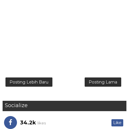
Posting Lebih Baru
Posting Lama
Socialize
34.2k
Like
likes