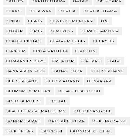
BANTEN
BARITO UTARA
BATAM
BATUBARA
BEKASI
BELAWAN
BERITA
BERITA UTAMA
BINJAI
BISNIS
BISNIS KOMUNIKASI
BNI
BOGOR
BPJS
BUMI 2025
BUPATI SAMOSIR
CEKOKI EKSTASI
CHAIRUM LUBIS
CHERY J6
CIANJUR
CINTA PRODUK
CIREBON
COMPANIES 2025
CREATOR
DAERAH
DAIRI
DANA APBN 2025
DANAU TOBA
DELI SERDANG
DELISERDANG
DELISWRDANG
DENPASAR
DENPOM I/5 MEDAN
DESA HUTABOLON
DICIDUK POLISI
DIGITAL
DISABILITAS RUMAH BUMN
DOLOKSANGGUL
DONOR DARAH
DPC SBNI MURA
DUKUNG 84.291
EFEKTIFITAS
EKONOMI
EKONOMI GLOBAL