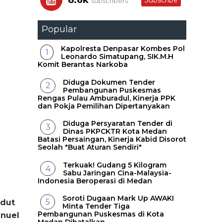
8.6k
Subscribe
subscribers
Popular
Kapolresta Denpasar Kombes Pol
Leonardo Simatupang, SIK.M.H
Komit Berantas Narkoba
Diduga Dokumen Tender
Pembangunan Puskesmas
Rengas Pulau Amburadul, Kinerja PPK
dan Pokja Pemilihan Dipertanyakan
Diduga Persyaratan Tender di
Dinas PKPCKTR Kota Medan
Batasi Persaingan, Kinerja Kabid Disorot
Seolah "Buat Aturan Sendiri"
Terkuak! Gudang 5 Kilogram
Sabu Jaringan Cina-Malaysia-
Indonesia Beroperasi di Medan
Soroti Dugaan Mark Up AWAKI
udut
Minta Tender Tiga
Pembangunan Puskesmas di Kota
anuel