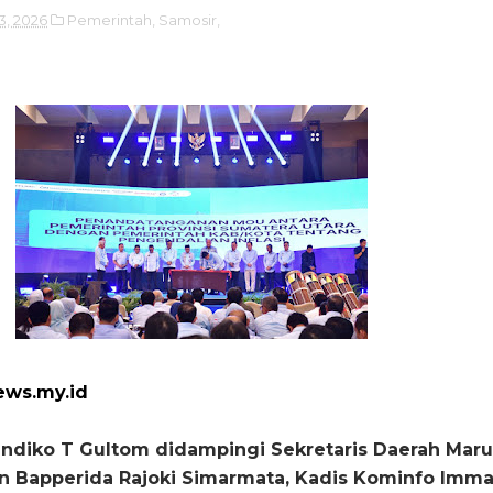
23, 2026
Pemerintah,
Samosir,
ews.my.id
andiko T Gultom didampingi Sekretaris Daerah Mar
ban Bapperida Rajoki Simarmata, Kadis Kominfo Imm