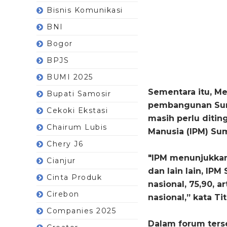
Bisnis Komunikasi
BNI
Bogor
BPJS
BUMI 2025
Sementara itu, Me
Bupati Samosir
pembangunan Sum
Cekoki Ekstasi
masih perlu diti
Chairum Lubis
Manusia (IPM) Sum
Chery J6
"IPM menunjukkan
Cianjur
dan lain lain, IPM
Cinta Produk
nasional, 75,90, 
Cirebon
nasional,” kata Tit
Companies 2025
Dalam forum ter