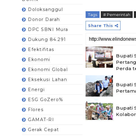
Doloksanggul
Tags
# Pemerintah
Donor Darah
Share This
DPC SBNI Mura
Dukung 84.291
Efektifitas
Bupati
Ekonomi
Pertan
Perda 
Ekonomi Global
Eksekusi Lahan
Bupati 
Energi
Pertam
ESG GoZero%
Bupati 
Flores
Kolabor
GAMAT-RI
Gerak Cepat