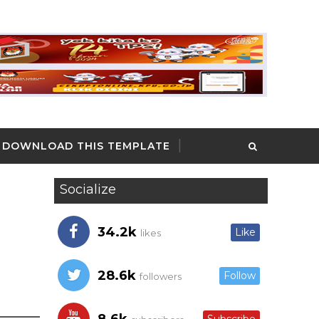
DOWNLOAD THIS TEMPLATE
Socialize
34.2k
Like
likes
28.6k
Follow
followers