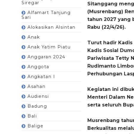
Siregar
Sitanggang meng
(Musrenbang) Ren
Alfamart Tanjung
Sari
tahun 2027 yang 
Rabu (22/4/26).
Alokasikan Alsintan
Anak
Turut hadir Kadis
Anak Yatim Piatu
Kadis Sosial Dum
Anggaran 2024
Pariwisata Tetty 
Rudimanto Limbon
Anggota
Perhubungan Lasp
Angkatan I
Asahan
Kegiatan ini dibu
Audiensi
Menteri Dalam Ne
serta seluruh Bup
Badung
Bali
Musrenbang tahun
Balige
Berkualitas melalu