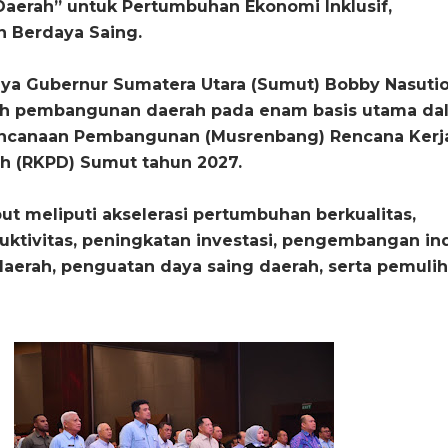
Daerah” untuk Pertumbuhan Ekonomi Inklusif,
n Berdaya Saing.
a Gubernur Sumatera Utara (Sumut) Bobby Nasuti
h pembangunan daerah pada enam basis utama da
ncanaan Pembangunan (Musrenbang) Rencana Kerj
h (RKPD) Sumut tahun 2027.
ut meliputi akselerasi pertumbuhan berkualitas,
ktivitas, peningkatan investasi, pengembangan ind
daerah, penguatan daya saing daerah, serta pemuli