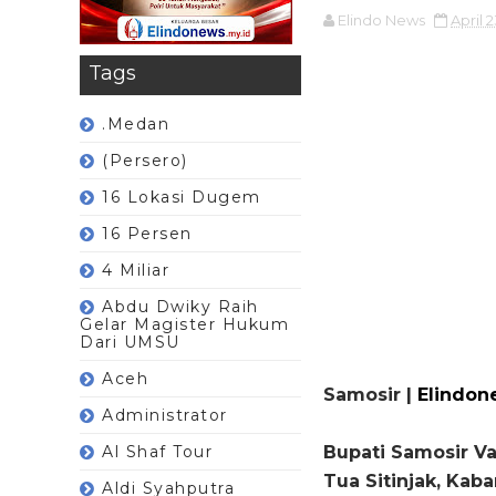
Elindo News
April 
Tags
.Medan
(Persero)
16 Lokasi Dugem
16 Persen
4 Miliar
Abdu Dwiky Raih
Gelar Magister Hukum
Dari UMSU
Aceh
Samosir |
Elindon
Administrator
Al Shaf Tour
Bupati Samosir V
Tua Sitinjak, Ka
Aldi Syahputra