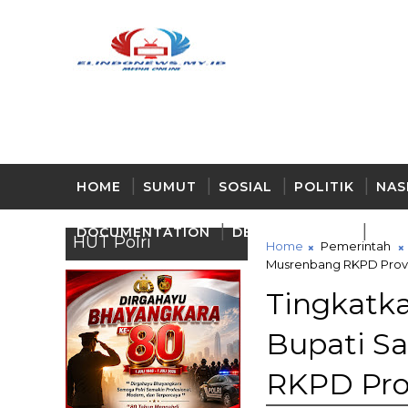
HOME
SUMUT
SOSIAL
POLITIK
NAS
DOCUMENTATION
DELI - SERDANG
BUD
HUT Polri
Home
Pemerintah
Musrenbang RKPD Provi
Tingkatk
Bupati S
RKPD Pro