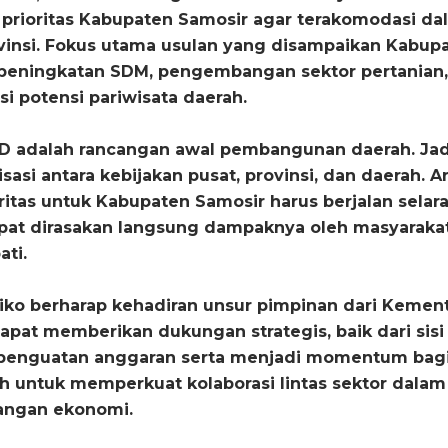
prioritas Kabupaten Samosir agar terakomodasi da
ovinsi. Fokus utama usulan yang disampaikan Kabup
 peningkatan SDM, pengembangan sektor pertanian,
si potensi pariwisata daerah.
 adalah rancangan awal pembangunan daerah. Jad
sasi antara kebijakan pusat, provinsi, dan daerah. Ar
oritas untuk Kabupaten Samosir harus berjalan selar
at dirasakan langsung dampaknya oleh masyaraka
ati.
diko berharap kehadiran unsur pimpinan dari Kemen
apat memberikan dukungan strategis, baik dari sisi
 penguatan anggaran serta menjadi momentum bag
h untuk memperkuat kolaborasi lintas sektor dalam
angan ekonomi.