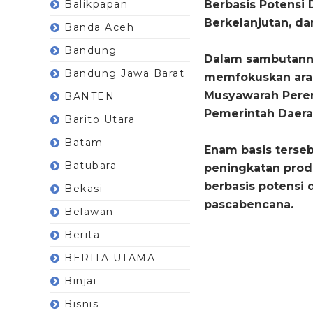
Balikpapan
Berbasis Potensi 
Berkelanjutan, da
Banda Aceh
Bandung
Dalam sambutanny
Bandung Jawa Barat
memfokuskan ara
Musyawarah Pere
BANTEN
Pemerintah Daera
Barito Utara
Batam
Enam basis terseb
Batubara
peningkatan produ
berbasis potensi 
Bekasi
pascabencana.
Belawan
Berita
BERITA UTAMA
Binjai
Bisnis