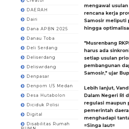
Creator
mengawal usulan 
DAERAH
rencana kerja pr
Dairi
Samosir meliputi
hingga optimalisa
Dana APBN 2025
Danau Toba
"Musrenbang RKPD
Deli Serdang
harus ada sinkroni
Deliserdang
setiap usulan pri
pembangunan dap
Deliswrdang
Samosir," ujar Bup
Denpasar
Denpom I/5 Medan
Lebih lanjut, Van
Desa Hutabolon
Dalam Negeri RI d
regulasi maupun
Diciduk Polisi
pemerintah daera
Digital
menghadapi tant
Disabilitas Rumah
=Singa laut=
BUMN