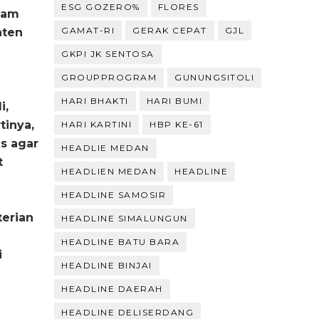
ESG GOZERO%
FLORES
lam
GAMAT-RI
GERAK CEPAT
GJL
aten
GKPI JK SENTOSA
GROUPPROGRAM
GUNUNGSITOLI
HARI BHAKTI
HARI BUMI
i,
tinya,
HARI KARTINI
HBP KE-61
as agar
HEADLIE MEDAN
t
HEADLIEN MEDAN
HEADLINE
HEADLINE SAMOSIR
terian
HEADLINE SIMALUNGUN
HEADLINE BATU BARA
i
HEADLINE BINJAI
HEADLINE DAERAH
HEADLINE DELISERDANG