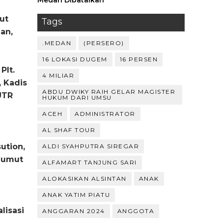
Medan Dibatalkan
ut
Tags
an,
.MEDAN
(PERSERO)
16 LOKASI DUGEM
16 PERSEN
Plt.
4 MILIAR
 Kadis
ABDU DWIKY RAIH GELAR MAGISTER
UTR
HUKUM DARI UMSU
ACEH
ADMINISTRATOR
AL SHAF TOUR
ution,
ALDI SYAHPUTRA SIREGAR
 Sumut
ALFAMART TANJUNG SARI
ALOKASIKAN ALSINTAN
ANAK
ANAK YATIM PIATU
lisasi
ANGGARAN 2024
ANGGOTA