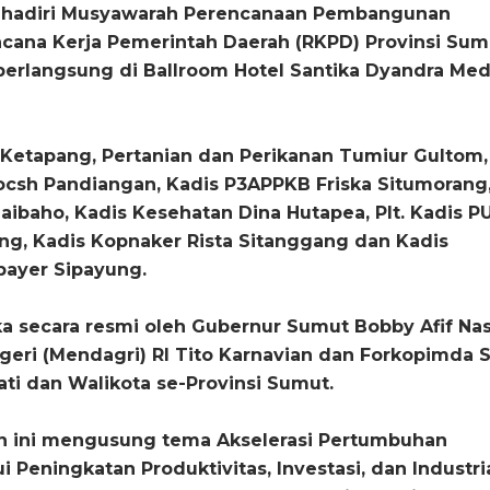
hadiri Musyawarah Perencanaan Pembangunan
cana Kerja Pemerintah Daerah (RKPD) Provinsi Sum
berlangsung di Ballroom Hotel Santika Dyandra Med
 Ketapang, Pertanian dan Perikanan Tumiur Gultom, 
ocsh Pandiangan, Kadis P3APPKB Friska Situmorang,
Naibaho, Kadis Kesehatan Dina Hutapea, Plt. Kadis P
g, Kadis Kopnaker Rista Sitanggang dan Kadis
ayer Sipayung.
ka secara resmi oleh Gubernur Sumut Bobby Afif Nas
geri (Mendagri) RI Tito Karnavian dan Forkopimda
ati dan Walikota se-Provinsi Sumut.
 ini mengusung tema Akselerasi Pertumbuhan
i Peningkatan Produktivitas, Investasi, dan Industria