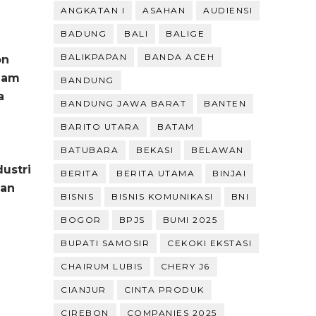
ANGKATAN I
ASAHAN
AUDIENSI
BADUNG
BALI
BALIGE
BALIKPAPAN
BANDA ACEH
on
lam
BANDUNG
a
BANDUNG JAWA BARAT
BANTEN
BARITO UTARA
BATAM
BATUBARA
BEKASI
BELAWAN
ustri
BERITA
BERITA UTAMA
BINJAI
han
BISNIS
BISNIS KOMUNIKASI
BNI
BOGOR
BPJS
BUMI 2025
BUPATI SAMOSIR
CEKOKI EKSTASI
CHAIRUM LUBIS
CHERY J6
CIANJUR
CINTA PRODUK
CIREBON
COMPANIES 2025