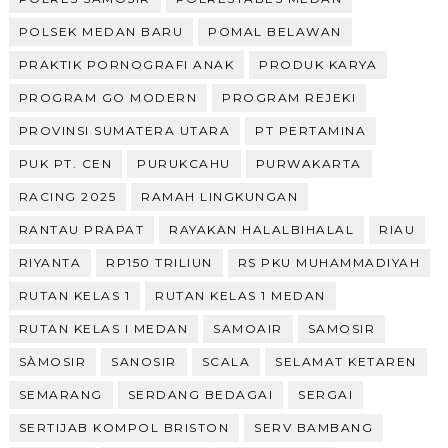
POLSEK MEDAN BARU
POMAL BELAWAN
PRAKTIK PORNOGRAFI ANAK
PRODUK KARYA
PROGRAM GO MODERN
PROGRAM REJEKI
PROVINSI SUMATERA UTARA
PT PERTAMINA
PUK PT. CEN
PURUKCAHU
PURWAKARTA
RACING 2025
RAMAH LINGKUNGAN
RANTAU PRAPAT
RAYAKAN HALALBIHALAL
RIAU
RIYANTA
RP150 TRILIUN
RS PKU MUHAMMADIYAH
RUTAN KELAS 1
RUTAN KELAS 1 MEDAN
RUTAN KELAS I MEDAN
SAMOAIR
SAMOSIR
SÀMOSIR
SANOSIR
SCALA
SELAMAT KETAREN
SEMARANG
SERDANG BEDAGAI
SERGAI
SERTIJAB KOMPOL BRISTON
SERV BAMBANG