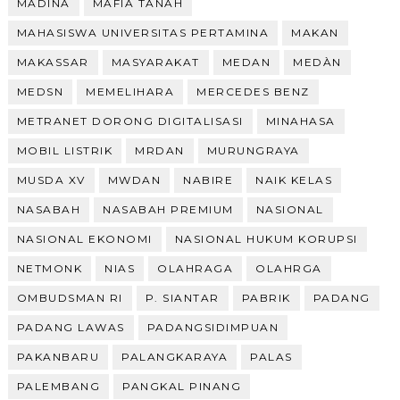
MADINA
MAFIA TANAH
MAHASISWA UNIVERSITAS PERTAMINA
MAKAN
MAKASSAR
MASYARAKAT
MEDAN
MEDÀN
MEDSN
MEMELIHARA
MERCEDES BENZ
METRANET DORONG DIGITALISASI
MINAHASA
MOBIL LISTRIK
MRDAN
MURUNGRAYA
MUSDA XV
MWDAN
NABIRE
NAIK KELAS
NASABAH
NASABAH PREMIUM
NASIONAL
NASIONAL EKONOMI
NASIONAL HUKUM KORUPSI
NETMONK
NIAS
OLAHRAGA
OLAHRGA
OMBUDSMAN RI
P. SIANTAR
PABRIK
PADANG
PADANG LAWAS
PADANGSIDIMPUAN
PAKANBARU
PALANGKARAYA
PALAS
PALEMBANG
PANGKAL PINANG