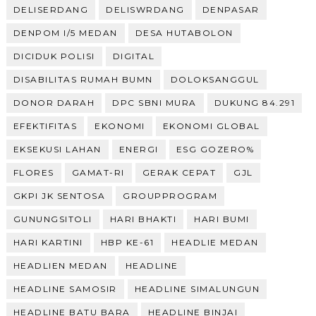
DELISERDANG
DELISWRDANG
DENPASAR
DENPOM I/5 MEDAN
DESA HUTABOLON
DICIDUK POLISI
DIGITAL
DISABILITAS RUMAH BUMN
DOLOKSANGGUL
DONOR DARAH
DPC SBNI MURA
DUKUNG 84.291
EFEKTIFITAS
EKONOMI
EKONOMI GLOBAL
EKSEKUSI LAHAN
ENERGI
ESG GOZERO%
FLORES
GAMAT-RI
GERAK CEPAT
GJL
GKPI JK SENTOSA
GROUPPROGRAM
GUNUNGSITOLI
HARI BHAKTI
HARI BUMI
HARI KARTINI
HBP KE-61
HEADLIE MEDAN
HEADLIEN MEDAN
HEADLINE
HEADLINE SAMOSIR
HEADLINE SIMALUNGUN
HEADLINE BATU BARA
HEADLINE BINJAI