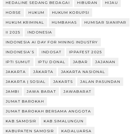
HEDALINE SEDANG BEDAGAI
HIBURAN
HIJAU
HORSE
HUKUM
HUKUM KORUPSI
HUKUM.KRIMINAL
HUMBAHAS
HUMISAR SIANIPAR
II 2025
INDONESIA
INDONESIA AI DAY FOR MINING INDUSTRY
INDONESIA’S
INDOSAT
IPPAFEST 2025
IPTI SUMUT
IPTU DONAL
JABAR
JAJANAN
JAKARTA
JÀKARTA
JAKARTA NASIONAL
JAKARTA | SOSIAL
JAKARTS
JALAN PASUNDAN
JAMBI
JAWA BARAT
JAWABARAT
JUMAT BAROKAH
JUMAT BAROKAH BERSAMA ANGGOTA
KAB.SAMOSIR
KAB.SIMALUNGUN
KABUPATEN SAMOSIR
KADALUARSA