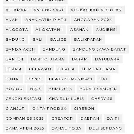
ALFAMART TANJUNG SARI
ALOKASIKAN ALSINTAN
ANAK
ANAK YATIM PIATU
ANGGARAN 2024
ANGGOTA
ANGKATAN I
ASAHAN
AUDIENSI
BADUNG
BALI
BALIGE
BALIKPAPAN
BANDA ACEH
BANDUNG
BANDUNG JAWA BARAT
BANTEN
BARITO UTARA
BATAM
BATUBARA
BEKASI
BELAWAN
BERITA
BERITA UTAMA
BINJAI
BISNIS
BISNIS KOMUNIKASI
BNI
BOGOR
BPJS
BUMI 2025
BUPATI SAMOSIR
CEKOKI EKSTASI
CHAIRUM LUBIS
CHERY J6
CIANJUR
CINTA PRODUK
CIREBON
COMPANIES 2025
CREATOR
DAERAH
DAIRI
DANA APBN 2025
DANAU TOBA
DELI SERDANG