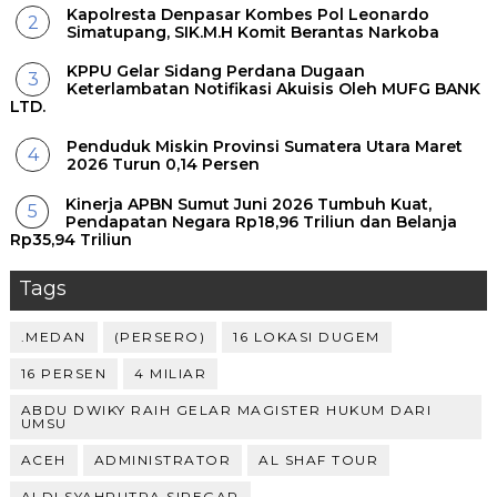
Kapolresta Denpasar Kombes Pol Leonardo
Simatupang, SIK.M.H Komit Berantas Narkoba
KPPU Gelar Sidang Perdana Dugaan
Keterlambatan Notifikasi Akuisis Oleh MUFG BANK
LTD.
Penduduk Miskin Provinsi Sumatera Utara Maret
2026 Turun 0,14 Persen
Kinerja APBN Sumut Juni 2026 Tumbuh Kuat,
Pendapatan Negara Rp18,96 Triliun dan Belanja
Rp35,94 Triliun
Tags
.MEDAN
(PERSERO)
16 LOKASI DUGEM
16 PERSEN
4 MILIAR
ABDU DWIKY RAIH GELAR MAGISTER HUKUM DARI
UMSU
ACEH
ADMINISTRATOR
AL SHAF TOUR
ALDI SYAHPUTRA SIREGAR