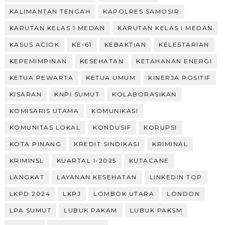
KALIMANTAN TENGAH
KAPOLRES SAMOSIR
KARUTAN KELAS 1 MEDAN
KARUTAN KELAS I MEDAN
KASUS ACIOK
KE-61
KEBAKTIAN
KELESTARIAN
KEPEMIMPINAN
KESEHATAN
KETAHANAN ENERGI
KETUA PEWARTA
KETUA UMUM
KINERJA POSITIF
KISARAN
KNPI SUMUT
KOLABORASIKAN
KOMISARIS UTAMA
KOMUNIKASI
KOMUNITAS LOKAL
KONDUSIF
KORUPSI
KOTA PINANG
KREDIT SINDIKASI
KRIMINAL
KRIMINSL
KUARTAL I-2025
KUTACANE
LANGKAT
LAYANAN KESEHATAN
LINKEDIN TOP
LKPD 2024
LKPJ
LOMBOK UTARA
LONDON
LPA SUMUT
LUBUK PAKAM
LUBUK PAKSM