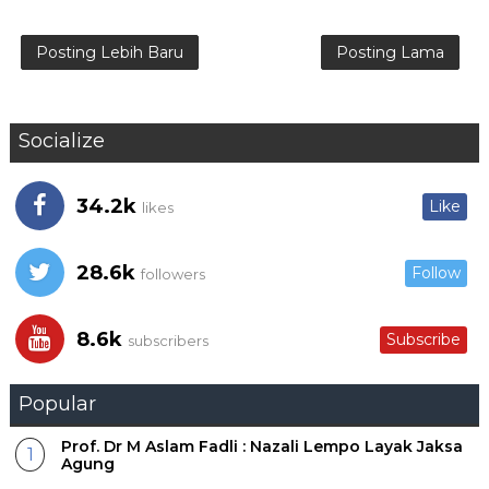
Posting Lebih Baru
Posting Lama
Socialize
34.2k
Like
likes
28.6k
Follow
followers
8.6k
Subscribe
subscribers
Popular
Prof. Dr M Aslam Fadli : Nazali Lempo Layak Jaksa
Agung