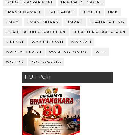
TOKOH MASYARAKAT
TRANSAKSI GAGAL
TRANSFORMASI
TRI IBADAH
TUMBUH
UMK
UMKM
UMKM BINAAN
UMRAH
USAHA JATENG
USIA 6 TAHUN KERACUNAN
UU KETENAGAKERJAAN
VINFAST
WAKIL BUPATI
WARDAH
WARGA BINAAN
WASHINGTON DC
WBP
WONDR
YOGYAKARTA
HUT Polri