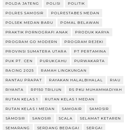
POLDA JATENG
POLISI
POLITIK
POLRES SAMOSIR
POLRESTABES MEDAN
POLSEK MEDAN BARU
POMAL BELAWAN
PRAKTIK PORNOGRAFI ANAK
PRODUK KARYA
PROGRAM GO MODERN
PROGRAM REJEKI
PROVINSI SUMATERA UTARA
PT PERTAMINA
PUK PT. CEN
PURUKCAHU
PURWAKARTA
RACING 2025
RAMAH LINGKUNGAN
RANTAU PRAPAT
RAYAKAN HALALBIHALAL
RIAU
RIYANTA
RP150 TRILIUN
RS PKU MUHAMMADIYAH
RUTAN KELAS 1
RUTAN KELAS 1 MEDAN
RUTAN KELAS I MEDAN
SAMOAIR
SAMOSIR
SÀMOSIR
SANOSIR
SCALA
SELAMAT KETAREN
SEMARANG
SERDANG BEDAGAI
SERGAI