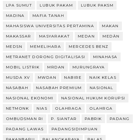
LPA SUMUT
LUBUK PAKAM
LUBUK PAKSM
MADINA
MAFIA TANAH
MAHASISWA UNIVERSITAS PERTAMINA
MAKAN
MAKASSAR
MASYARAKAT
MEDAN
MEDÀN
MEDSN
MEMELIHARA
MERCEDES BENZ
METRANET DORONG DIGITALISASI
MINAHASA
MOBIL LISTRIK
MRDAN
MURUNGRAYA
MUSDA XV
MWDAN
NABIRE
NAIK KELAS
NASABAH
NASABAH PREMIUM
NASIONAL
NASIONAL EKONOMI
NASIONAL HUKUM KORUPSI
NETMONK
NIAS
OLAHRAGA
OLAHRGA
OMBUDSMAN RI
P. SIANTAR
PABRIK
PADANG
PADANG LAWAS
PADANGSIDIMPUAN
PAKANBARU
PALANGKARAYA
PALAS