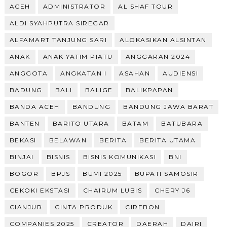
ACEH
ADMINISTRATOR
AL SHAF TOUR
ALDI SYAHPUTRA SIREGAR
ALFAMART TANJUNG SARI
ALOKASIKAN ALSINTAN
ANAK
ANAK YATIM PIATU
ANGGARAN 2024
ANGGOTA
ANGKATAN I
ASAHAN
AUDIENSI
BADUNG
BALI
BALIGE
BALIKPAPAN
BANDA ACEH
BANDUNG
BANDUNG JAWA BARAT
BANTEN
BARITO UTARA
BATAM
BATUBARA
BEKASI
BELAWAN
BERITA
BERITA UTAMA
BINJAI
BISNIS
BISNIS KOMUNIKASI
BNI
BOGOR
BPJS
BUMI 2025
BUPATI SAMOSIR
CEKOKI EKSTASI
CHAIRUM LUBIS
CHERY J6
CIANJUR
CINTA PRODUK
CIREBON
COMPANIES 2025
CREATOR
DAERAH
DAIRI