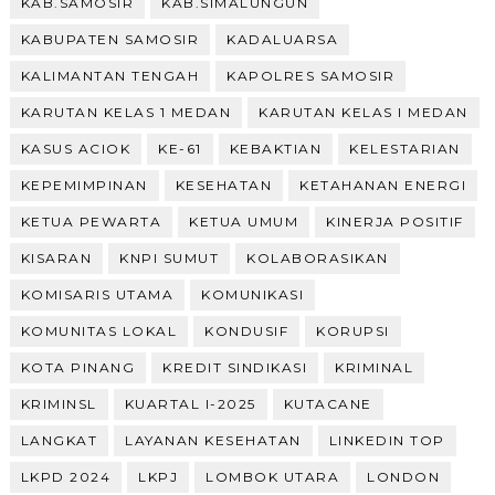
KAB.SAMOSIR
KAB.SIMALUNGUN
KABUPATEN SAMOSIR
KADALUARSA
KALIMANTAN TENGAH
KAPOLRES SAMOSIR
KARUTAN KELAS 1 MEDAN
KARUTAN KELAS I MEDAN
KASUS ACIOK
KE-61
KEBAKTIAN
KELESTARIAN
KEPEMIMPINAN
KESEHATAN
KETAHANAN ENERGI
KETUA PEWARTA
KETUA UMUM
KINERJA POSITIF
KISARAN
KNPI SUMUT
KOLABORASIKAN
KOMISARIS UTAMA
KOMUNIKASI
KOMUNITAS LOKAL
KONDUSIF
KORUPSI
KOTA PINANG
KREDIT SINDIKASI
KRIMINAL
KRIMINSL
KUARTAL I-2025
KUTACANE
LANGKAT
LAYANAN KESEHATAN
LINKEDIN TOP
LKPD 2024
LKPJ
LOMBOK UTARA
LONDON