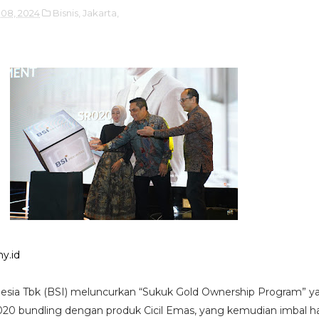
 08, 2024
Bisnis,
Jakarta,
y.id
esia Tbk (BSI) meluncurkan “Sukuk Gold Ownership Program” ya
20 bundling dengan produk Cicil Emas, yang kemudian imbal ha