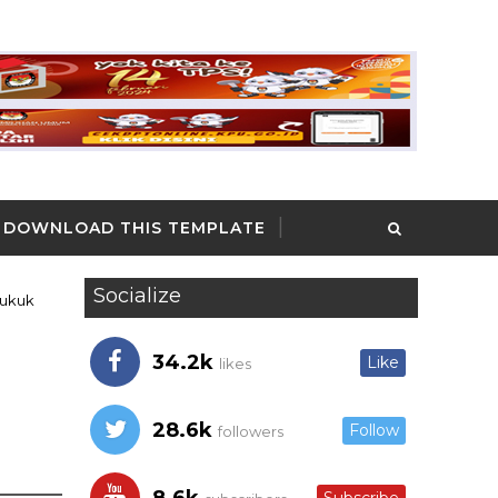
DOWNLOAD THIS TEMPLATE
Socialize
Sukuk
34.2k
Like
likes
28.6k
Follow
followers