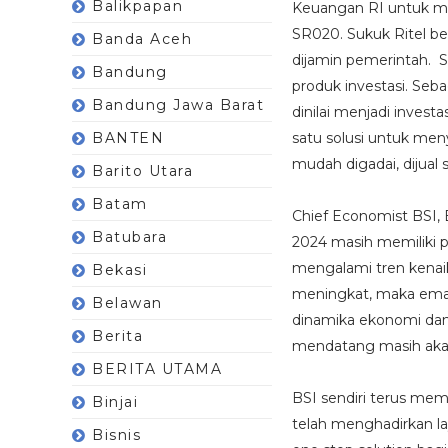
Balikpapan
Keuangan RI untuk me
SR020. Sukuk Ritel beb
Banda Aceh
dijamin pemerintah. S
Bandung
produk investasi. Seb
Bandung Jawa Barat
dinilai menjadi inves
BANTEN
satu solusi untuk meny
mudah digadai, dijual 
Barito Utara
Batam
Chief Economist BSI,
Batubara
2024 masih memiliki p
mengalami tren kenaik
Bekasi
meningkat, maka emas 
Belawan
dinamika ekonomi dan
Berita
mendatang masih akan
BERITA UTAMA
BSI sendiri terus mem
Binjai
telah menghadirkan l
Bisnis