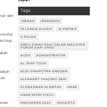
Depan ‎
Tags
aman dan
.MEDAN
(PERSERO)
16 LOKASI DUGEM
16 PERSEN
wnership
4 MILIAR
si bagi
ABDU DWIKY RAIH GELAR MAGISTER
HUKUM DARI UMSU
sabah
ACEH
ADMINISTRATOR
AL SHAF TOUR
ALDI SYAHPUTRA SIREGAR
asabah
asi
ALFAMART TANJUNG SARI
ALOKASIKAN ALSINTAN
ANAK
ANAK YATIM PIATU
erian
ANGGARAN 2024
ANGGOTA