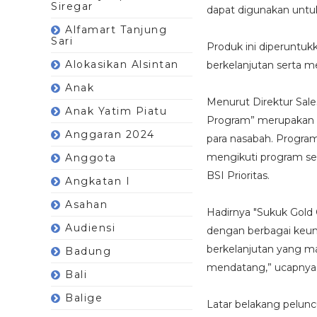
Siregar
dapat digunakan untuk
Alfamart Tanjung
Sari
Produk ini diperuntuk
Alokasikan Alsintan
berkelanjutan serta 
Anak
Menurut Direktur Sal
Anak Yatim Piatu
Program” merupakan in
Anggaran 2024
para nasabah. Program
mengikuti program se
Anggota
BSI Prioritas.
Angkatan I
Asahan
Hadirnya "Sukuk Gold 
Audiensi
dengan berbagai keun
berkelanjutan yang ma
Badung
mendatang,” ucapnya
Bali
Balige
Latar belakang peluncu