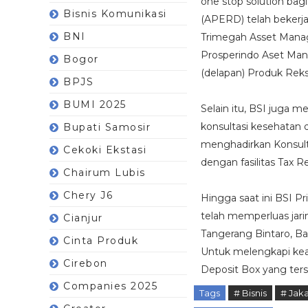
one stop solution bag
Bisnis Komunikasi
(APERD) telah bekerja
BNI
Trimegah Asset Mana
Prosperindo Aset Man
Bogor
(delapan) Produk Reks
BPJS
BUMI 2025
Selain itu, BSI juga
konsultasi kesehatan 
Bupati Samosir
menghadirkan Konsult
Cekoki Ekstasi
dengan fasilitas Tax R
Chairum Lubis
Chery J6
Hingga saat ini BSI Pri
telah memperluas jari
Cianjur
Tangerang Bintaro, B
Cinta Produk
Untuk melengkapi kea
Cirebon
Deposit Box yang ters
Companies 2025
Tags
# Bisnis
# Jaka