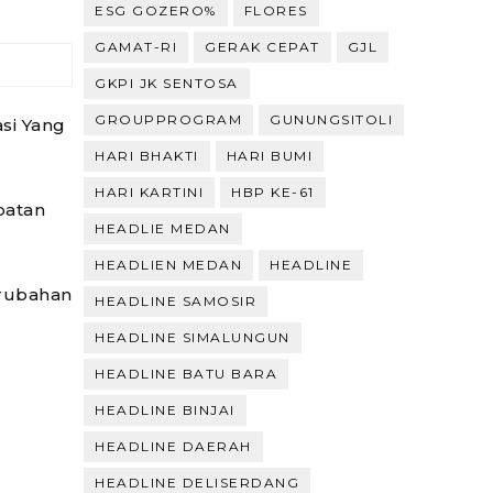
ESG GOZERO%
FLORES
GAMAT-RI
GERAK CEPAT
GJL
GKPI JK SENTOSA
GROUPPROGRAM
GUNUNGSITOLI
si Yang
HARI BHAKTI
HARI BUMI
HARI KARTINI
HBP KE-61
batan
HEADLIE MEDAN
HEADLIEN MEDAN
HEADLINE
erubahan
HEADLINE SAMOSIR
HEADLINE SIMALUNGUN
HEADLINE BATU BARA
HEADLINE BINJAI
HEADLINE DAERAH
HEADLINE DELISERDANG