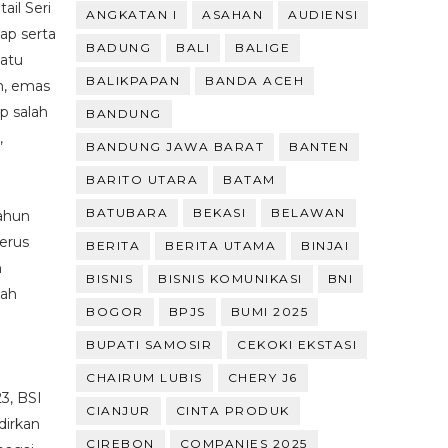
il Seri
ANGKATAN I
ASAHAN
AUDIENSI
tap serta
BADUNG
BALI
BALIGE
satu
BALIKPAPAN
BANDA ACEH
n, emas
p salah
BANDUNG
,
BANDUNG JAWA BARAT
BANTEN
BARITO UTARA
BATAM
BATUBARA
BEKASI
BELAWAN
ahun
terus
BERITA
BERITA UTAMA
BINJAI
n
BISNIS
BISNIS KOMUNIKASI
BNI
gah
BOGOR
BPJS
BUMI 2025
BUPATI SAMOSIR
CEKOKI EKSTASI
CHAIRUM LUBIS
CHERY J6
3, BSI
CIANJUR
CINTA PRODUK
dirkan
CIREBON
COMPANIES 2025