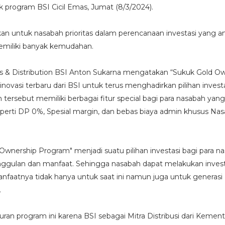
 program BSI Cicil Emas, Jumat (8/3/2024).
kan untuk nasabah prioritas dalam perencanaan investasi yang 
memiliki banyak kemudahan.
es & Distribution BSI Anton Sukarna mengatakan “Sukuk Gold O
ovasi terbaru dari BSI untuk terus menghadirkan pilihan investa
 tersebut memiliki berbagai fitur special bagi para nasabah yang
perti DP 0%, Spesial margin, dan bebas biaya admin khusus Na
Ownership Program" menjadi suatu pilihan investasi bagi para n
ggulan dan manfaat. Sehingga nasabah dapat melakukan invest
nfaatnya tidak hanya untuk saat ini namun juga untuk generasi
.
ran program ini karena BSI sebagai Mitra Distribusi dari Kement