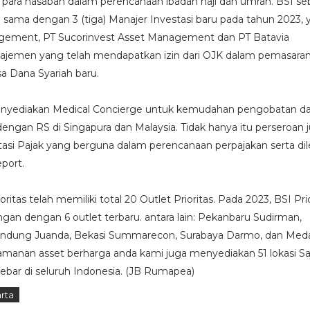
i para nasabah dalam perencanaan ibadah haji dan umrah. BSI se
 sama dengan 3 (tiga) Manajer Investasi baru pada tahun 2023, y
gement, PT Sucorinvest Asset Management dan PT Batavia
ajemen yang telah mendapatkan izin dari OJK dalam pemasara
a Dana Syariah baru.
 menyediakan Medical Concierge untuk kemudahan pengobatan d
dengan RS di Singapura dan Malaysia. Tidak hanya itu perseroan 
asi Pajak yang berguna dalam perencanaan perpajakan serta di
eport.
oritas telah memiliki total 20 Outlet Prioritas. Pada 2023, BSI Pri
ngan dengan 6 outlet terbaru. antara lain: Pekanbaru Sudirman,
andung Juanda, Bekasi Summarecon, Surabaya Darmo, dan Med
manan asset berharga anda kami juga menyediakan 51 lokasi Sa
ebar di seluruh Indonesia. (JB Rumapea)
rta