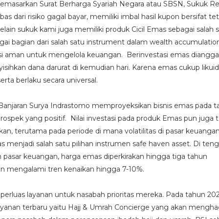
masarkan Surat Berharga Syariah Negara atau SBSN, Sukuk Reta
as dari risiko gagal bayar, memiliki imbal hasil kupon bersifat te
elain sukuk kami juga memiliki produk Cicil Emas sebagai salah 
agai bagian dari salah satu instrument dalam wealth accumulatio
tasi aman untuk mengelola keuangan. Berinvestasi emas diangga
isihkan dana darurat di kemudian hari. Karena emas cukup likuid
serta berlaku secara universal.
 Banjaran Surya Indrastomo memproyeksikan bisnis emas pada t
rospek yang positif. Nilai investasi pada produk Emas pun juga 
an, terutama pada periode di mana volatilitas di pasar keuanga
menjadi salah satu pilihan instrumen safe haven asset. Di ten
 pasar keuangan, harga emas diperkirakan hingga tiga tahun
 mengalami tren kenaikan hingga 7-10%.
perluas layanan untuk nasabah prioritas mereka. Pada tahun 202
ayanan terbaru yaitu Hajj & Umrah Concierge yang akan mengha