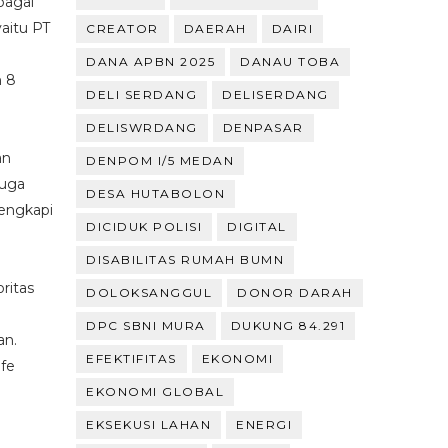
bagai
aitu PT
CREATOR
DAERAH
DAIRI
DANA APBN 2025
DANAU TOBA
n 8
DELI SERDANG
DELISERDANG
DELISWRDANG
DENPASAR
an
DENPOM I/5 MEDAN
juga
DESA HUTABOLON
lengkapi
DICIDUK POLISI
DIGITAL
DISABILITAS RUMAH BUMN
oritas
DOLOKSANGGUL
DONOR DARAH
DPC SBNI MURA
DUKUNG 84.291
an.
EFEKTIFITAS
EKONOMI
fe
EKONOMI GLOBAL
EKSEKUSI LAHAN
ENERGI