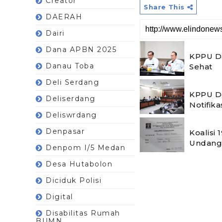
Creator
Share This
DAERAH
Dairi
Dana APBN 2025
KPPU Da
Danau Toba
Sehat
Deli Serdang
KPPU De
Deliserdang
Notifika
Deliswrdang
Denpasar
Koalisi
Undang
Denpom I/5 Medan
Desa Hutabolon
Diciduk Polisi
Digital
Disabilitas Rumah
BUMN