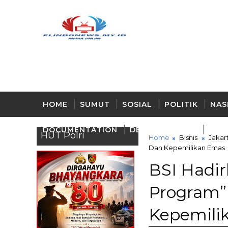
HOME
SUMUT
SOSIAL
POLITIK
NAS
DOCUMENTATION
DELI - SERDANG
BUD
HUT Polri
Home
Bisnis
Jakar
Dan Kepemilikan Emas
BSI Hadi
Program”
Kepemili