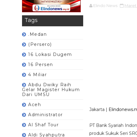
Elindo News
Maret
Tags
.Medan
(Persero)
16 Lokasi Dugem
16 Persen
4 Miliar
Abdu Dwiky Raih
Gelar Magister Hukum
Dari UMSU
Aceh
Jakarta |
Elindonews.m
Administrator
Al Shaf Tour
PT Bank Syariah Indon
produk Sukuk Seri SR0
Aldi Syahputra