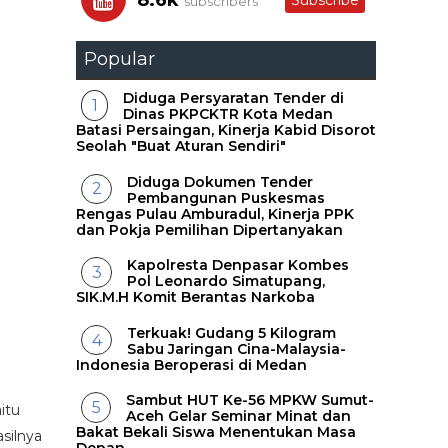
8.6k
Subscribe
subscribers
Popular
Diduga Persyaratan Tender di
Dinas PKPCKTR Kota Medan
Batasi Persaingan, Kinerja Kabid Disorot
Seolah "Buat Aturan Sendiri"
Diduga Dokumen Tender
Pembangunan Puskesmas
Rengas Pulau Amburadul, Kinerja PPK
dan Pokja Pemilihan Dipertanyakan
Kapolresta Denpasar Kombes
Pol Leonardo Simatupang,
SIK.M.H Komit Berantas Narkoba
Terkuak! Gudang 5 Kilogram
Sabu Jaringan Cina-Malaysia-
Indonesia Beroperasi di Medan
Sambut HUT Ke-56 MPKW Sumut-
itu
Aceh Gelar Seminar Minat dan
Bakat Bekali Siswa Menentukan Masa
silnya