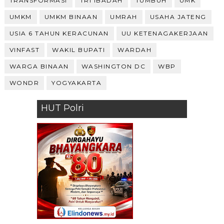
TRANSFORMASI
TRI IBADAH
TUMBUH
UMK
UMKM
UMKM BINAAN
UMRAH
USAHA JATENG
USIA 6 TAHUN KERACUNAN
UU KETENAGAKERJAAN
VINFAST
WAKIL BUPATI
WARDAH
WARGA BINAAN
WASHINGTON DC
WBP
WONDR
YOGYAKARTA
HUT Polri