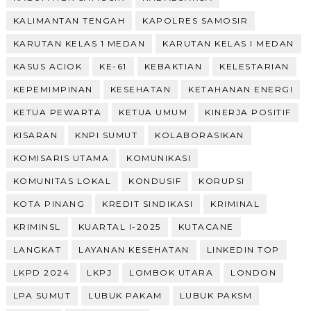
KALIMANTAN TENGAH
KAPOLRES SAMOSIR
KARUTAN KELAS 1 MEDAN
KARUTAN KELAS I MEDAN
KASUS ACIOK
KE-61
KEBAKTIAN
KELESTARIAN
KEPEMIMPINAN
KESEHATAN
KETAHANAN ENERGI
KETUA PEWARTA
KETUA UMUM
KINERJA POSITIF
KISARAN
KNPI SUMUT
KOLABORASIKAN
KOMISARIS UTAMA
KOMUNIKASI
KOMUNITAS LOKAL
KONDUSIF
KORUPSI
KOTA PINANG
KREDIT SINDIKASI
KRIMINAL
KRIMINSL
KUARTAL I-2025
KUTACANE
LANGKAT
LAYANAN KESEHATAN
LINKEDIN TOP
LKPD 2024
LKPJ
LOMBOK UTARA
LONDON
LPA SUMUT
LUBUK PAKAM
LUBUK PAKSM