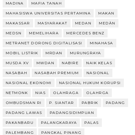
MADINA
MAFIA TANAH
MAHASISWA UNIVERSITAS PERTAMINA
MAKAN
MAKASSAR
MASYARAKAT
MEDAN
MEDÀN
MEDSN
MEMELIHARA
MERCEDES BENZ
METRANET DORONG DIGITALISASI
MINAHASA
MOBIL LISTRIK
MRDAN
MURUNGRAYA
MUSDA XV
MWDAN
NABIRE
NAIK KELAS
NASABAH
NASABAH PREMIUM
NASIONAL
NASIONAL EKONOMI
NASIONAL HUKUM KORUPSI
NETMONK
NIAS
OLAHRAGA
OLAHRGA
OMBUDSMAN RI
P. SIANTAR
PABRIK
PADANG
PADANG LAWAS
PADANGSIDIMPUAN
PAKANBARU
PALANGKARAYA
PALAS
PALEMBANG
PANGKAL PINANG