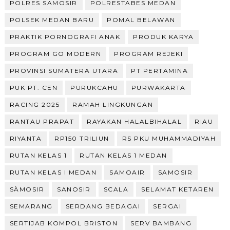
POLRES SAMOSIR
POLRESTABES MEDAN
POLSEK MEDAN BARU
POMAL BELAWAN
PRAKTIK PORNOGRAFI ANAK
PRODUK KARYA
PROGRAM GO MODERN
PROGRAM REJEKI
PROVINSI SUMATERA UTARA
PT PERTAMINA
PUK PT. CEN
PURUKCAHU
PURWAKARTA
RACING 2025
RAMAH LINGKUNGAN
RANTAU PRAPAT
RAYAKAN HALALBIHALAL
RIAU
RIYANTA
RP150 TRILIUN
RS PKU MUHAMMADIYAH
RUTAN KELAS 1
RUTAN KELAS 1 MEDAN
RUTAN KELAS I MEDAN
SAMOAIR
SAMOSIR
SÀMOSIR
SANOSIR
SCALA
SELAMAT KETAREN
SEMARANG
SERDANG BEDAGAI
SERGAI
SERTIJAB KOMPOL BRISTON
SERV BAMBANG