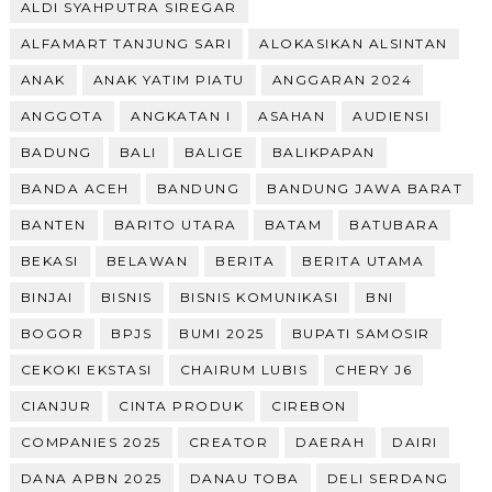
ALDI SYAHPUTRA SIREGAR
ALFAMART TANJUNG SARI
ALOKASIKAN ALSINTAN
ANAK
ANAK YATIM PIATU
ANGGARAN 2024
ANGGOTA
ANGKATAN I
ASAHAN
AUDIENSI
BADUNG
BALI
BALIGE
BALIKPAPAN
BANDA ACEH
BANDUNG
BANDUNG JAWA BARAT
BANTEN
BARITO UTARA
BATAM
BATUBARA
BEKASI
BELAWAN
BERITA
BERITA UTAMA
BINJAI
BISNIS
BISNIS KOMUNIKASI
BNI
BOGOR
BPJS
BUMI 2025
BUPATI SAMOSIR
CEKOKI EKSTASI
CHAIRUM LUBIS
CHERY J6
CIANJUR
CINTA PRODUK
CIREBON
COMPANIES 2025
CREATOR
DAERAH
DAIRI
DANA APBN 2025
DANAU TOBA
DELI SERDANG