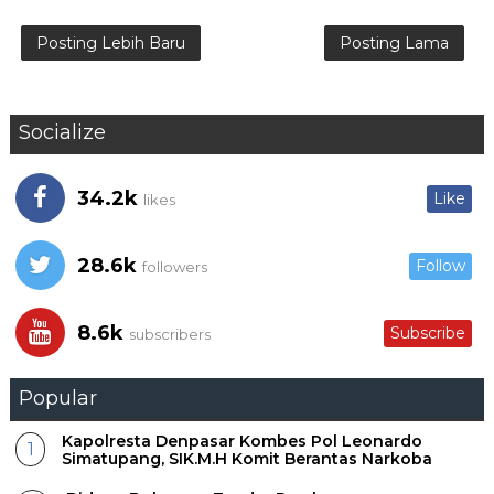
Posting Lebih Baru
Posting Lama
Socialize
34.2k
Like
likes
28.6k
Follow
followers
8.6k
Subscribe
subscribers
Popular
Kapolresta Denpasar Kombes Pol Leonardo
Simatupang, SIK.M.H Komit Berantas Narkoba