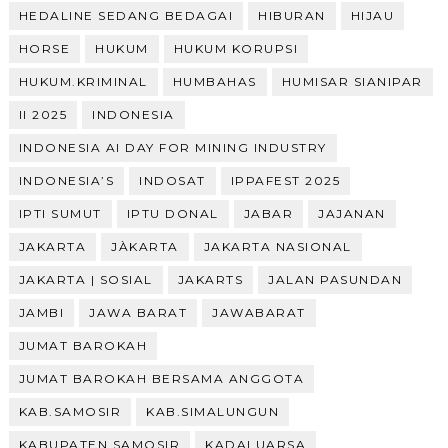
HEDALINE SEDANG BEDAGAI
HIBURAN
HIJAU
HORSE
HUKUM
HUKUM KORUPSI
HUKUM.KRIMINAL
HUMBAHAS
HUMISAR SIANIPAR
II 2025
INDONESIA
INDONESIA AI DAY FOR MINING INDUSTRY
INDONESIA’S
INDOSAT
IPPAFEST 2025
IPTI SUMUT
IPTU DONAL
JABAR
JAJANAN
JAKARTA
JÀKARTA
JAKARTA NASIONAL
JAKARTA | SOSIAL
JAKARTS
JALAN PASUNDAN
JAMBI
JAWA BARAT
JAWABARAT
JUMAT BAROKAH
JUMAT BAROKAH BERSAMA ANGGOTA
KAB.SAMOSIR
KAB.SIMALUNGUN
KABUPATEN SAMOSIR
KADALUARSA